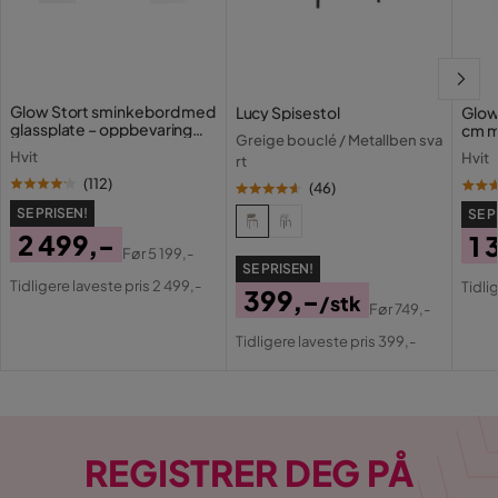
Glow Stort sminkebord med
Lucy Spisestol
Glow
glassplate – oppbevaring
cm m
Greige bouclé / Metallben sva
med skuffer og rom 120 cm
lamp
Hvit
Hvit
rt
med 
(
112
)
(
46
)
SE PRISEN!
SE P
2 499,-
1 
Før
5 199,-
Pris
Original
SE PRISEN!
Pri
Or
Tidligere laveste pris 2 499,-
Tidli
399,-
Pris
/stk
Pri
Før
749,-
Pris
Original
Tidligere laveste pris 399,-
Pris
REGISTRER DEG PÅ