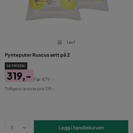
1 av 7
Pynteputer Ruscus sett på 2
SE PRISEN!
319,-
Før
479,-
Pris
Original
Tidligere laveste pris 319,-
Pris
Legg i handlekurven