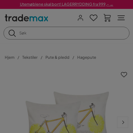
Utemøblene skal bort! LAGERRYDDING fra 999,- →
Hjem
Tekstiler
Pute & pledd
Hagepute