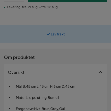
Levering: fre. 21 aug. - fre. 28 aug.
Lav frakt
Om produktet
Oversikt
Mål
:
B:45 cm L:45 cm H:6 cm D:45 cm
Materiale polstring
:
Bomull
Fargenavn
:
Hvit,Brun,Grey,Gul