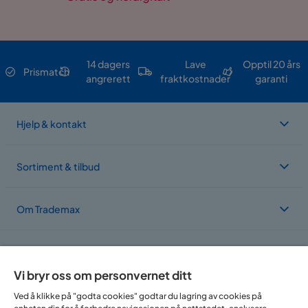
14 dagers
Lave
Opptil 20 års
Prismatch
angrerett
fraktkostnader
garanti
Hjelp & kontakt
Sortiment & tilbud
Om Trademax
Vi er lokalisert i flere land
Vi bryr oss om personvernet ditt
Ved å klikke på "godta cookies" godtar du lagring av cookies på