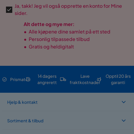
Ja, takk! Jeg vil også opprette en konto for Mine
sider.
Alt dette og mye mer:
•
Alle kjøpene dine samlet på ett sted
•
Personlig tilpassede tilbud
•
Gratis og heldigitalt
14 dagers
Lave
Opptil 20 års
Prismatch
angrerett
fraktkostnader
garanti
Hjelp & kontakt
Sortiment & tilbud