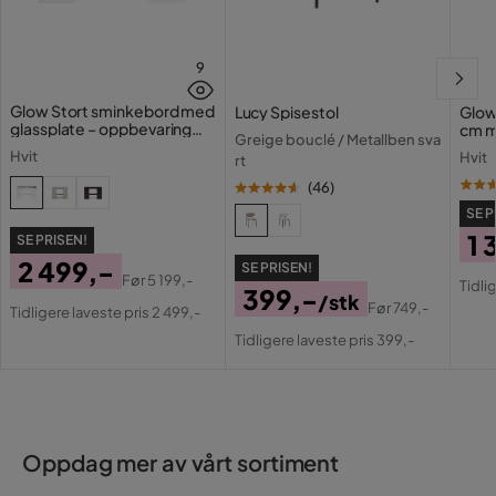
9
Glow Stort sminkebord med
Lucy Spisestol
Glow
glassplate – oppbevaring
cm m
Greige bouclé / Metallben sva
med skuffer og rom 120 cm
lamp
Hvit
Hvit
rt
med 
(
46
)
SE P
1 
SE PRISEN!
2 499,-
SE PRISEN!
Pri
Or
Før
5 199,-
Tidli
399,-
Pris
Original
/stk
Pri
Før
749,-
Tidligere laveste pris 2 499,-
Pris
Original
Pris
Tidligere laveste pris 399,-
Pris
Oppdag mer av vårt sortiment