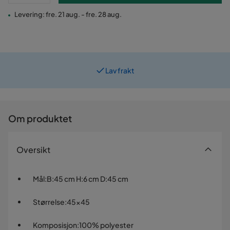
Levering: fre. 21 aug. - fre. 28 aug.
Lav frakt
Prismatch
Om produktet
Oversikt
Mål
:
B:45 cm H:6 cm D:45 cm
Størrelse
:
45x45
Komposisjon
:
100% polyester