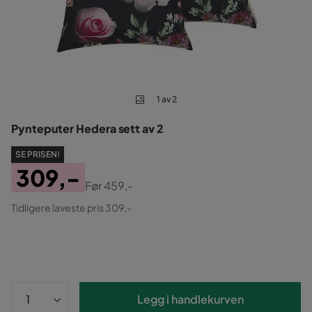
1 av 2
Pynteputer Hedera sett av 2
SE PRISEN!
309,-
Før
459,-
Pris
Original
Tidligere laveste pris 309,-
Pris
Legg i handlekurven