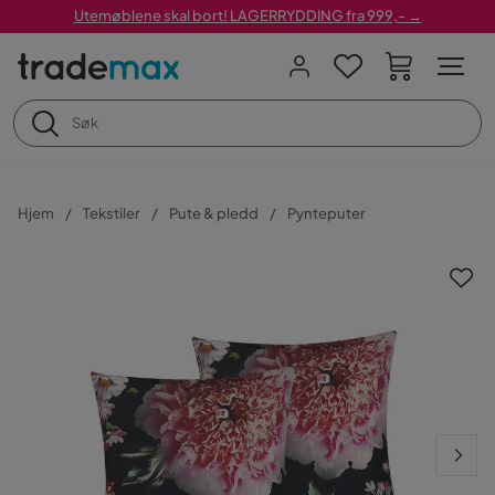
Utemøblene skal bort! LAGERRYDDING fra 999,- →
Hjem
Tekstiler
Pute & pledd
Pynteputer