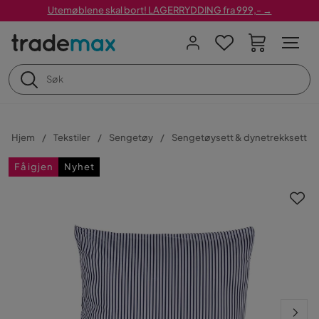
Utemøblene skal bort! LAGERRYDDING fra 999,- →
Hjem
Tekstiler
Sengetøy
Sengetøysett & dynetrekksett
Få igjen
Nyhet