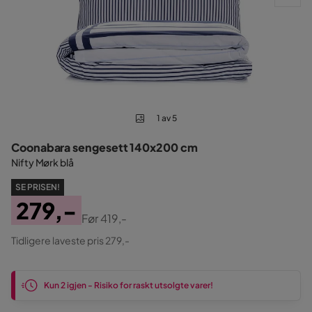
1 av 5
Coonabara sengesett 140x200 cm
Nifty Mørk blå
SE PRISEN!
279,-
Før
419,-
Pris
Original
Tidligere laveste pris 279,-
Pris
Kun 2 igjen - Risiko for raskt utsolgte varer!