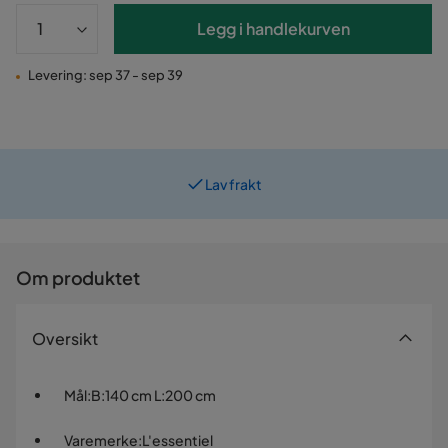
Legg i handlekurven
Levering: sep 37 - sep 39
Lav frakt
Prismatch
Om produktet
Oversikt
Mål
:
B:140 cm L:200 cm
Varemerke
:
L'essentiel