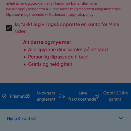
nyhetsbrev og godkjenner at Trademax behandler mine
personopplysninger for å kunne sende meg markedsføringsmateriale
tilpasset meg i henhold til Trademax
Integritetspolicy
.
Ja, takk! Jeg vil også opprette en konto for Mine
sider.
Alt dette og mye mer:
•
Alle kjøpene dine samlet på ett sted
•
Personlig tilpassede tilbud
•
Gratis og heldigitalt
14 dagers
Lave
Opptil 20 års
Prismatch
angrerett
fraktkostnader
garanti
Hjelp & kontakt