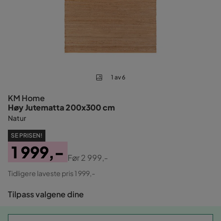
1 av 6
KM Home
Høy Jutematta 200x300 cm
Natur
SE PRISEN!
1 999,-
Før
2 999,-
Pris
Original
Tidligere laveste pris 1 999,-
Pris
Tilpass valgene dine