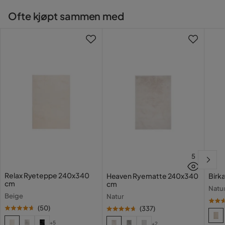
Ofte kjøpt sammen med
5
Relax Ryeteppe 240x340
Heaven Ryematte 240x340
Birk
cm
cm
Natu
Beige
Natur
(
50
)
(
337
)
+5
+2