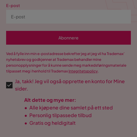
E-post
Abonnere
Ved å fylle inn min e-postadresse bekrefter jeg at jeg vil ha Trademax’
nyhetsbrev og godkjenner at Trademax behandler mine
personopplysninger for å kunne sende meg markedsføringsmateriale
tilpasset meg i henhold til Trademax
Integritetspolicy
.
Ja, takk! Jeg vil også opprette en konto for Mine
sider.
Alt dette og mye mer:
•
Alle kjøpene dine samlet på ett sted
•
Personlig tilpassede tilbud
•
Gratis og heldigitalt