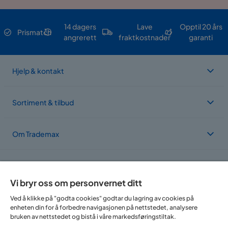
14 dagers
Lave
Opptil 20 års
Prismatch
angrerett
fraktkostnader
garanti
Hjelp & kontakt
Sortiment & tilbud
Om Trademax
Vi er lokalisert i flere land
Vi bryr oss om personvernet ditt
Ved å klikke på "godta cookies" godtar du lagring av cookies på
enheten din for å forbedre navigasjonen på nettstedet, analysere
bruken av nettstedet og bistå i våre markedsføringstiltak.