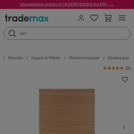
Utemøblene skal bort! LAGERRYDDING fra 999,- →
Tekstiler
Tepper & Matter
Moderne tepper
Sisaltepper
(
2
)