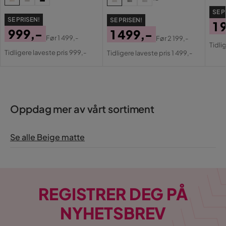
SE P
SE PRISEN!
SE PRISEN!
1 
999,-
1 499,-
Pri
Or
Før
1 499,-
Før
2 199,-
Pris
Original
Pris
Original
Tidli
Pri
Tidligere laveste pris 999,-
Tidligere laveste pris 1 499,-
Pris
Pris
Oppdag mer av vårt sortiment
Se alle Beige matte
REGISTRER DEG PÅ
NYHETSBREV