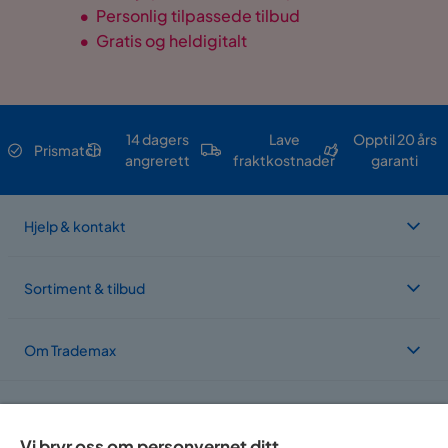
•
Personlig tilpassede tilbud
•
Gratis og heldigitalt
14 dagers
Lave
Opptil 20 års
Prismatch
angrerett
fraktkostnader
garanti
Hjelp & kontakt
Sortiment & tilbud
Om Trademax
Vi er lokalisert i flere land
Vi bryr oss om personvernet ditt