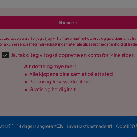
ent
Abonnere
postadresse bekrefter jeg at jeg vil ha Trademax’ nyhetsbrev og godkjenner at 
r å kunne sende meg markedsføringsmateriale tilpasset meg i henhold til Tra
Ja, takk! Jeg vil også opprette en konto for Mine sider.
Alt dette og mye mer:
•
Alle kjøpene dine samlet på ett sted
•
Personlig tilpassede tilbud
•
Gratis og heldigitalt
atch
14 dagers angrerett
Lave fraktkostnader
Opptil 20 