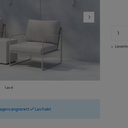
Pris
Levering
1 av 4
dagers angrerett
Lav frakt