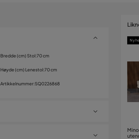
Likn
Nyh
Bredde (cm) Stol
:
70 cm
Høyde (cm) Lenestol
:
70 cm
Artikkelnummer
:
SQ0226868
Mino
uten