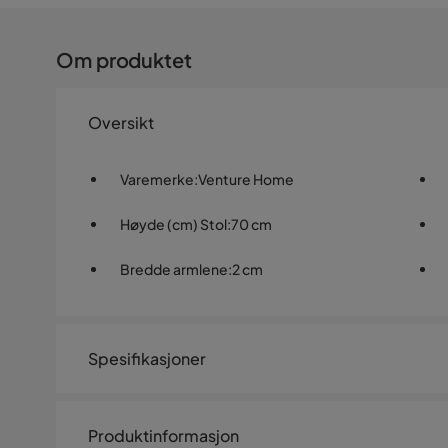
Om produktet
Oversikt
Varemerke
:
Venture Home
Høyde (cm) Stol
:
70 cm
Bredde armlene
:
2 cm
Spesifikasjoner
Artikkelnummer:
SQ0226868
Produktinformasjon
Størrelse