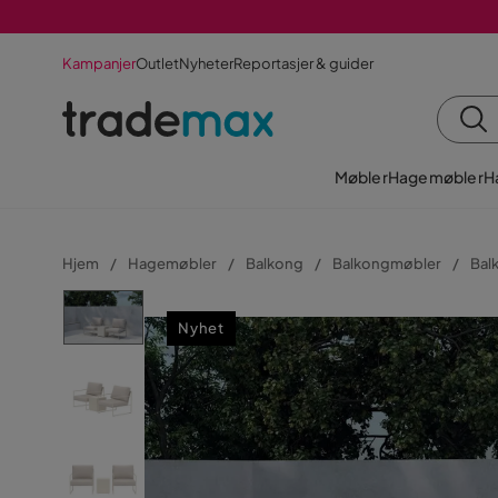
Kampanjer
Outlet
Nyheter
Reportasjer & guider
Møbler
Hagemøbler
H
Hjem
Hagemøbler
Balkong
Balkongmøbler
Bal
Nyhet