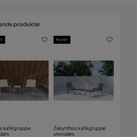
ende produkter
et
Nyhet
s kafégruppe
Zakynthos kafégruppe
dørs
utendørs