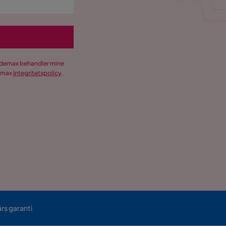
Trademax behandler mine
demax
Integritetspolicy
.
års garanti