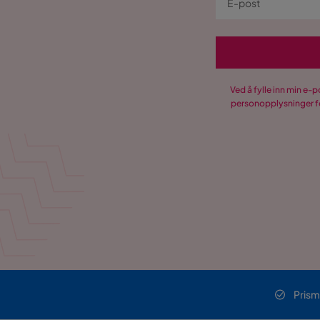
Værbestandig
Vannresist
Farge
Beige
Serie
Ved å fylle inn min e-
personopplysninger fo
Prism