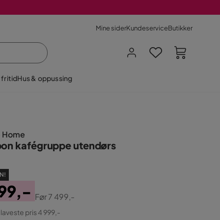
Mine sider
Kundeservice
Butikker
fritid
Hus & oppussing
e Home
bon kafégruppe utendørs
N!
99,-
Før
7 499,-
ginal
 laveste pris 4 999,-