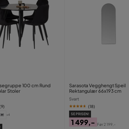
 Bord: aluminium
til
isegruppe 100 cm Rund
Sarasota Vegghengt Speil
lar Stoler
Rektangulær 66x193 cm
ster,Aluminium
Svart
(
9
)
(
18
)
SE PRISEN!
+4
 polyester, jern, skum
1 499,-
Før
2 199,-
!