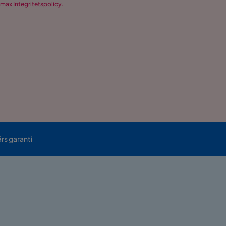
demax
Integritetspolicy
.
års garanti