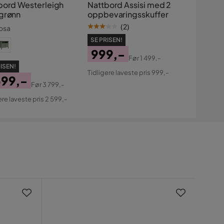
bord Westerleigh
Nattbord Assisi med 2
grønn
oppbevaringsskuffer
(
2
)
osa
SE PRISEN!
999,-
Før
1 499,-
Pris
Original
ISEN!
Tidligere laveste pris 999,-
599,-
Pris
Før
3 799,-
s
ginal
ere laveste pris 2 599,-
s