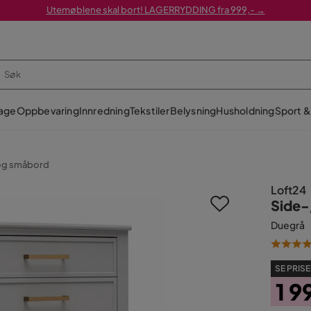
Utemøblene skal bort! LAGERRYDDING fra 999,- →
age
Oppbevaring
Innredning
Tekstiler
Belysning
Husholdning
Sport & 
og småbord
Loft24
Side-
Duegrå
SE PRISE
1 9