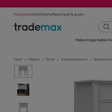
Kampanjer
Outlet
Nyheter
Reportasjer & guider
Møbler
Hagemøbler
H
Hjem
Møbler
Bord
Avlastningsbord
Brettbord 