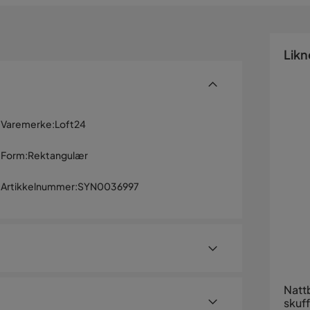
Likn
Varemerke
:
Loft24
Form
:
Rektangulær
Artikkelnummer
:
SYN0036997
Natt
skuf