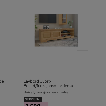
Nave
de
Lavbord Cubrix
it
Beiset/funksjonsbeskrivelse
Hvit /
Beiset/funksjonsbeskrivelse
SE PRISEN!
SE PR
3 599,-