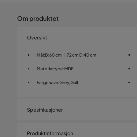
Om produktet
Oversikt
Mål
:
B:60 cm H:72 cm D:40 cm
Materialtype
:
MDF
Fargenavn
:
Grey,Gull
Spesifikasjoner
Artikkelnummer:
SYN0036997
Produktinformasjon
Størrelse