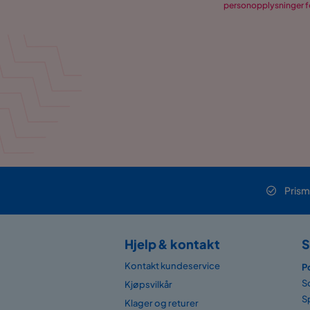
personopplysninger fo
Prism
Hjelp & kontakt
S
Kontakt kundeservice
P
S
Kjøpsvilkår
S
Klager og returer