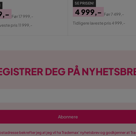
SE PRISEN!
!
4 999,-
9,-
Før
7 499,-
Før
17 999,-
Pris
Original
al
Tidligere laveste pris 4 999,-
veste pris 11 999,-
Pris
EGISTRER DEG PÅ NYHETSBR
Abonnere
postadresse bekrefter jeg at jeg vil ha Trademax’ nyhetsbrev og godkjenner at 