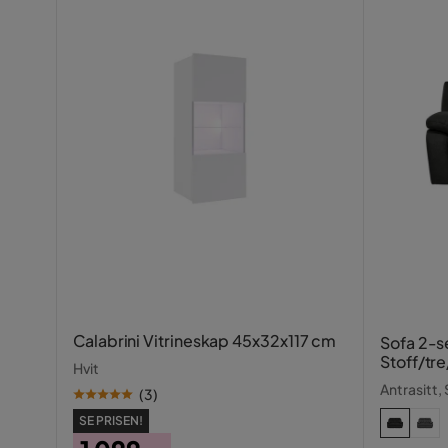
Calabrini Vitrineskap 45x32x117 cm
Sofa 2-se
Stoff/tre
Hvit
Antrasitt,
(
3
)
SE PRISEN!