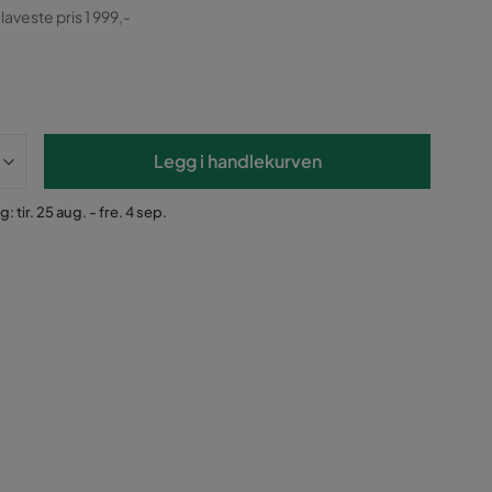
ginal
 laveste pris 1 999,-
Legg i handlekurven
: tir. 25 aug. - fre. 4 sep.