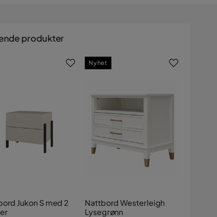
ende produkter
Nyhet
bord Jukon S med 2
Nattbord Westerleigh
fer
Lysegrønn