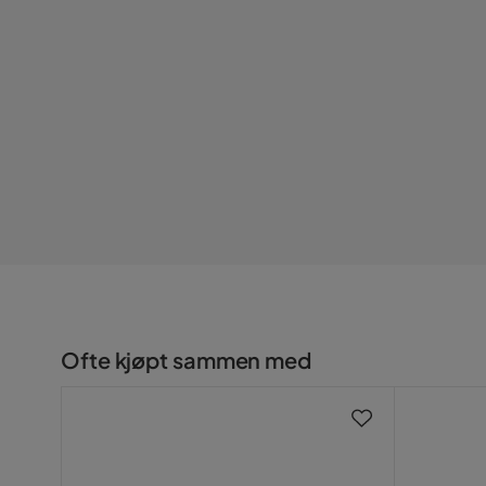
Materiale til bordplate: MDF
Serie
Mål og Vekt
Bredde cm: 60
Dybde cm: 40
Netto vekt kg: 14
Høyde cm: 72
Ofte kjøpt sammen med