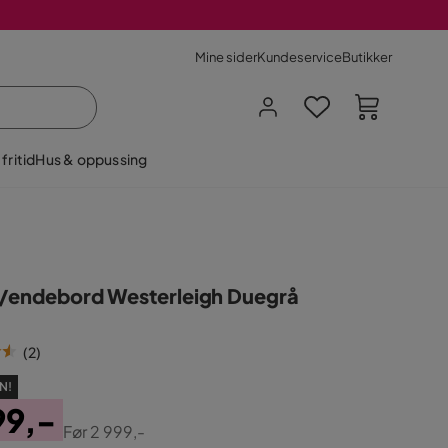
Mine sider
Kundeservice
Butikker
fritid
Hus & oppussing
/endebord Westerleigh Duegrå
(
2
)
N!
99,-
Før
2 999,-