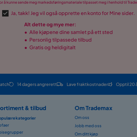
r å kunne sende meg markedsføringsmateriale tilpasset meg i henhold til Tra
Ja, takk! Jeg vil også opprette en konto for Mine sider.
Alt dette og mye mer:
•
Alle kjøpene dine samlet på ett sted
•
Personlig tilpassede tilbud
•
Gratis og heldigitalt
atch
14 dagers angrerett
Lave fraktkostnader
Opptil 20 
ortiment & tilbud
Om Trademax
Om oss
opulære kategorier
ofaer
Jobb med oss
pisegrupper
Om ditt kjøp