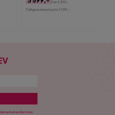
1 
Før
5 399,-
Pris
Original
Pris
Ori
Tidligere laveste pris 3 599,-
Tidlige
Pris
Pris
EV
Trademax behandler mine