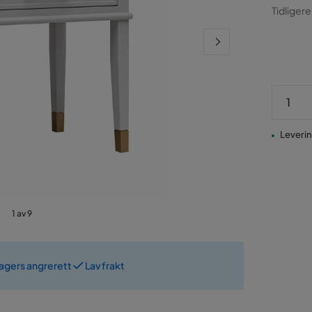
Pris
Ori
Tidligere
Pris
Levering
1 av 9
dagers angrerett
Lav frakt