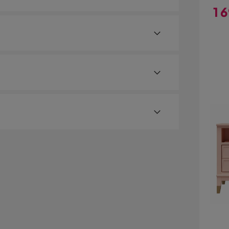
1 
nattbordet. Den store skuffen er utformet for å
Pri
age gullfargede håndtakene tilfører sofistikasjon.
 soliditet. Den stilige moderne utseendet er
.
n uten høye kostnader
an bli sendt til et utleveringssted nære deg. En
ersonlige opplysninger.
ær
stjenester som eksempelvis kveldslevering og
gstjenester vises, kan vi dessverre ikke tilby