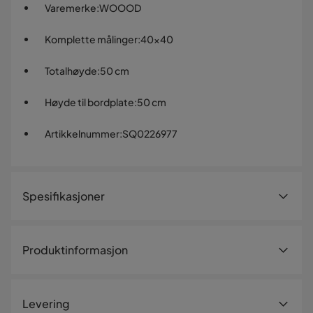
Varemerke
:
WOOOD
Komplette målinger
:
40x40
Totalhøyde
:
50 cm
Høyde til bordplate
:
50 cm
Artikkelnummer
:
SQ0226977
Spesifikasjoner
Artikkelnummer:
SQ0226977
Produktinformasjon
Størrelse
Høyde
50 cm
Levering