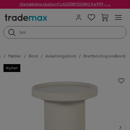
Utemøblene skal bort! LAGERRYDDING fra 999,- →
m
Møbler
Bord
Avlastningsbord
Brettbord og småbord
Nyhet