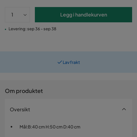
Legg i handlekurven
Levering: sep 36 - sep 38
Lav frakt
Prismatch
Om produktet
Oversikt
Mål
:
B:40 cm H:50 cm D:40 cm