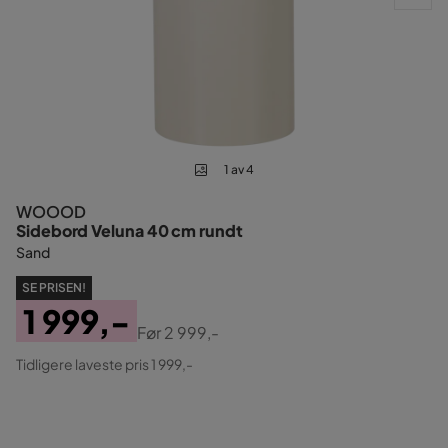
1 av 4
WOOOD
Sidebord Veluna 40 cm rundt
Sand
SE PRISEN!
1 999,-
Før
2 999,-
Pris
Original
Tidligere laveste pris 1 999,-
Pris