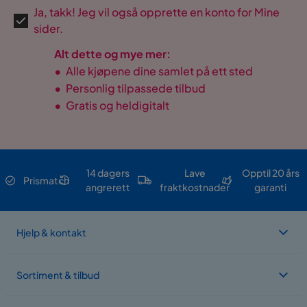
Ja, takk! Jeg vil også opprette en konto for Mine
sider.
Alt dette og mye mer:
•
Alle kjøpene dine samlet på ett sted
•
Personlig tilpassede tilbud
•
Gratis og heldigitalt
14 dagers
Lave
Opptil 20 års
Prismatch
angrerett
fraktkostnader
garanti
Hjelp & kontakt
Sortiment & tilbud