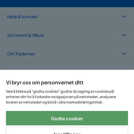
Hjelp & kontakt
Sortiment & tilbud
Om Trademax
Vi er lokalisert i flere land
Vi bryr oss om personvernet ditt
Ved å klikke på "godta cookies" godtar du lagring av cookies på
enheten din for å forbedre navigasjonen på nettstedet, analysere
bruken av nettstedet og bistå i våre markedsføringstiltak.
Godta cookier
Følg oss på: