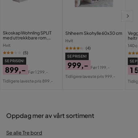
Skoskap Wohnling SPLIT
Shiheem Skohylle 60x30 cm
Vegg
med uttrekkbare rom,
heltr
Hvit
foliert sponplate Hvit
stil 
Hvit
140 
(
4
)
(
5
)
SE PRISEN!
SE PRISEN!
SE P
999,-
899,-
Før
1 199,-
1 
Pris
Original
Før
1 299,-
Pris
Original
Tidligere laveste pris 999,-
Pri
Or
Pris
Tidligere laveste pris 899,-
Tidli
Pris
Pri
Oppdag mer av vårt sortiment
Se alle Tre bord