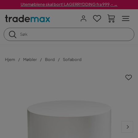
Utemøblene skal bort! LAGERRYDDING fra 999,- →
Hjem
Møbler
Bord
Sofabord