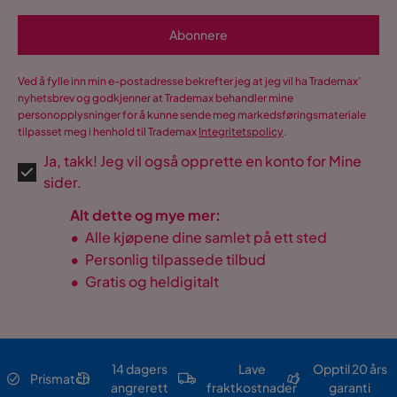
Abonnere
Ved å fylle inn min e-postadresse bekrefter jeg at jeg vil ha Trademax’
nyhetsbrev og godkjenner at Trademax behandler mine
personopplysninger for å kunne sende meg markedsføringsmateriale
tilpasset meg i henhold til Trademax
Integritetspolicy
.
Ja, takk! Jeg vil også opprette en konto for Mine
sider.
Alt dette og mye mer:
•
Alle kjøpene dine samlet på ett sted
•
Personlig tilpassede tilbud
•
Gratis og heldigitalt
14 dagers
Lave
Opptil 20 års
Prismatch
angrerett
fraktkostnader
garanti