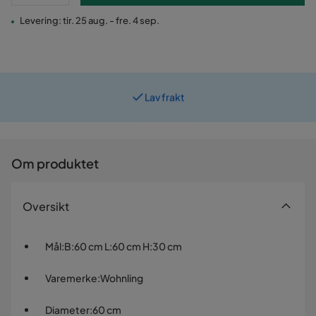
Levering: tir. 25 aug. - fre. 4 sep.
Lav frakt
Prismatch
Om produktet
Oversikt
Mål
:
B:60 cm L:60 cm H:30 cm
Varemerke
:
Wohnling
Diameter
:
60 cm