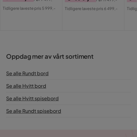
Pris
Original
Pris
Original
Pri
Or
Tidligere laveste pris 5 999,-
Tidligere laveste pris 6 499,-
Tidli
Pris
Pris
Pri
Oppdag mer av vårt sortiment
Se alle Rundt bord
Se alle Hvitt bord
Se alle Hvitt spisebord
Se alle Rundt spisebord