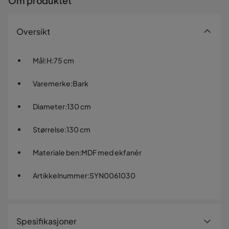
Om produktet
Oversikt
Mål
:
H:75 cm
Varemerke
:
Bark
Diameter
:
130 cm
Størrelse
:
130 cm
Materiale ben
:
MDF med ekfanér
Artikkelnummer
:
SYN0061030
Spesifikasjoner