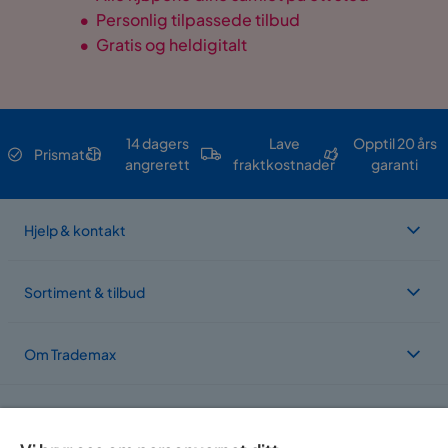
•
Personlig tilpassede tilbud
•
Gratis og heldigitalt
14 dagers
Lave
Opptil 20 års
Prismatch
angrerett
fraktkostnader
garanti
Hjelp & kontakt
Sortiment & tilbud
Om Trademax
Vi er lokalisert i flere land