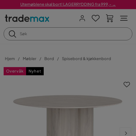
Utemøblene skal bort! LAGERRYDDING fra 999,- →
Hjem
Møbler
Bord
Spisebord & kjøkkenbord
Overvåk
Nyhet