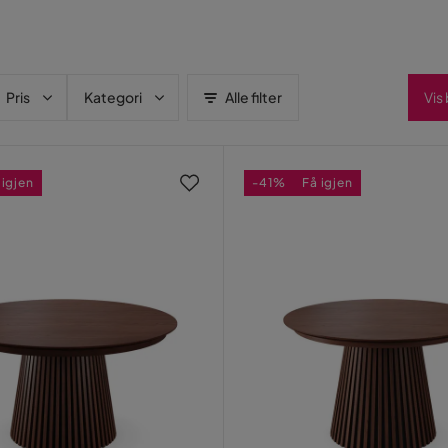
Pris
Kategori
Alle filter
Vis
 igjen
-41%
Få igjen