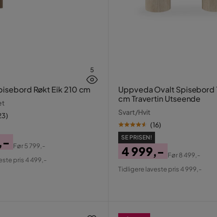
5
pisebord Røkt Eik 210 cm
Uppveda Ovalt Spisebord
cm Travertin Utseende
et
Svart/Hvit
23
)
(
16
)
SE PRISEN!
,-
Før
5 799,-
4 999,-
al
Før
8 499,-
este pris 4 499,-
Pris
Original
Tidligere laveste pris 4 999,-
Pris