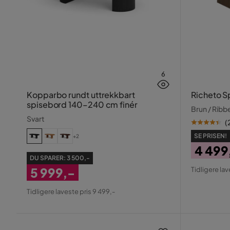
6
Kopparbo rundt uttrekkbart
Richeto S
spisebord 140–240 cm finér
Brun / Ribb
Svart
(
SE PRISEN!
+2
4 499
DU SPARER:
3 500,-
Pris
Origin
5 999,-
Tidligere lav
Pris
Nedsatt
Tidligere laveste pris 9 499,-
Pris