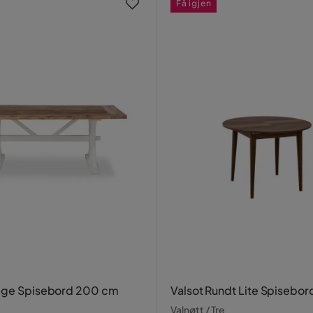
Få igjen
tage Spisebord 200 cm
Valsot Rundt Lite Spisebo
Valnøtt / Tre