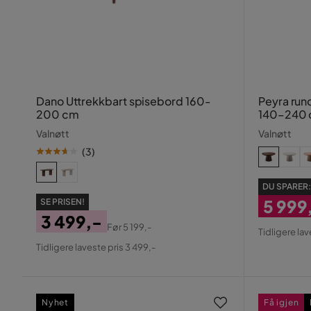
Dano Uttrekkbart spisebord 160-
Peyra run
200 cm
140–240 c
Valnøtt
Valnøtt
(
3
)
DU SPARER
5 999
SE PRISEN!
3 499,-
Nedsa
Før
5 199,-
Tidligere lav
Pris
Original
Pris
Tidligere laveste pris 3 499,-
Pris
Nyhet
Få igjen