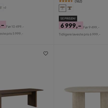
(
162
)
+2
SE PRISEN!
,-
6 999,-
Før
10 499,-
Før
9 499,-
al
Pris
Original
este pris 5 999,-
Tidligere laveste pris 6 999,-
Pris