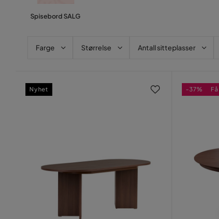
Spisebord SALG
Farge
Størrelse
Antall sitteplasser
Nyhet
-37%
Få