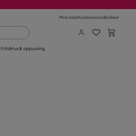
Mine sider
Kundeservice
Butikker
fritid
Hus & oppussing