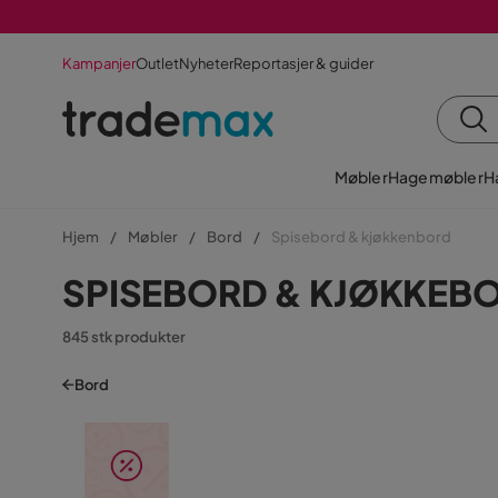
Kampanjer
Outlet
Nyheter
Reportasjer & guider
Møbler
Hagemøbler
H
Hjem
Møbler
Bord
Spisebord & kjøkkenbord
SPISEBORD & KJØKKEBOR
845 stk produkter
Bord