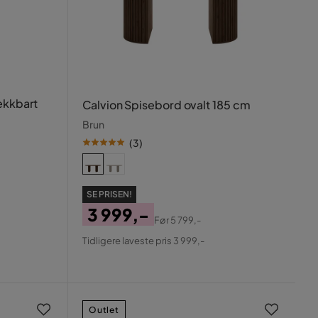
ekkbart
Calvion Spisebord ovalt 185 cm
Brun
(
3
)
SE PRISEN!
3 999,-
Før
5 799,-
Pris
Original
Tidligere laveste pris 3 999,-
Pris
Outlet