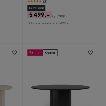
(
3
)
SE PRISEN!
5 499,-
Før
7 999,-
Pris
Original
Tidligere laveste pris 5 499,-
Pris
Få igjen
Outlet