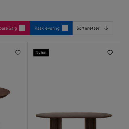
Sorter etter
 bare Salg
Rask levering
Sorter etter
Nyhet