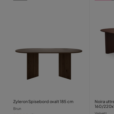
Zyleron Spisebord ovalt 185 cm
Noira utt
160/220
Brun
Valnøtt