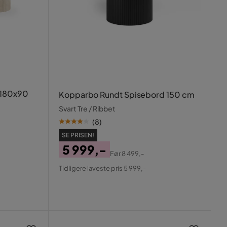
 180x90
Kopparbo Rundt Spisebord 150 cm
Svart Tre / Ribbet
(
8
)
SE PRISEN!
5 999,-
Før
8 499,-
Pris
Original
Tidligere laveste pris 5 999,-
Pris