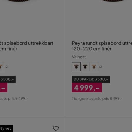
dt spisebord uttrekkbart
Peyra rundt spisebord uttr
m finér
120–220 cm finér
Valnøtt
+2
+2
:
3 500,-
DU SPARER:
3 500,-
,-
4 999,-
tt
Nedsatt
este pris 9 499,-
Tidligere laveste pris 8 499,-
Pris
Nyhet