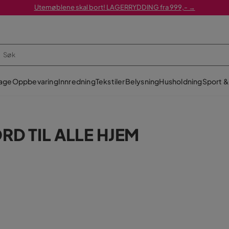
Utemøblene skal bort! LAGERRYDDING fra 999,- →
age
Oppbevaring
Innredning
Tekstiler
Belysning
Husholdning
Sport & 
D TIL ALLE HJEM