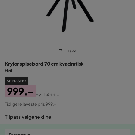
1 av 4
Krylor spisebord 70 cm kvadratisk
Hvit
SE PRISEN!
999,-
Før
1 499,-
Pris
Original
Tidligere laveste pris 999,-
Pris
Tilpass valgene dine
Fargenavn