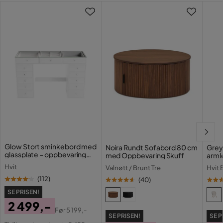
Farge ben
Hvit
Spisebord med slankt
Design
design og rene linjer i
ensfarget hvit.
Krever montering
Ja
Serie
Glow Stort sminkebord med
Noira Rundt Sofabord 80 cm
Grey
glassplate – oppbevaring
med Oppbevaring Skuff
arml
med skuffer og rom 120 cm
Hvit
Valnøtt / Brunt Tre
Hvit 
(
112
)
(
40
)
SE PRISEN!
2 499,-
Før
5 199,-
SE PRISEN!
SE P
Pris
Original