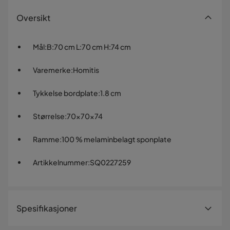
Oversikt
Mål
:
B:70 cm L:70 cm H:74 cm
Varemerke
:
Homitis
Tykkelse bordplate
:
1.8 cm
Størrelse
:
70x70x74
Ramme
:
100 % melaminbelagt sponplate
Artikkelnummer
:
SQ0227259
Spesifikasjoner