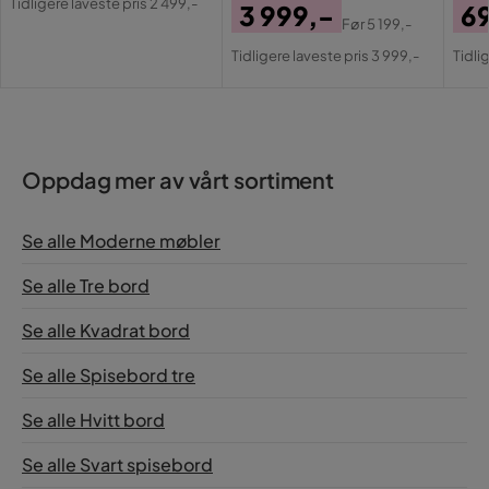
Tidligere laveste pris 2 499,-
3 999,-
6
Pris
Før
5 199,-
Pris
Original
Pri
Or
Tidligere laveste pris 3 999,-
Tidli
Pris
Pri
Oppdag mer av vårt sortiment
Se alle Moderne møbler
Se alle Tre bord
Se alle Kvadrat bord
Se alle Spisebord tre
Se alle Hvitt bord
Se alle Svart spisebord