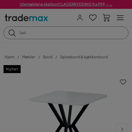
Utemøblene skal bort! LAGERRYDDING fra 999,- →
Hjem
Møbler
Bord
Spisebord & kjøkkenbord
Nyhet