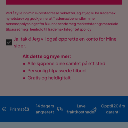
Ved å fylle inn min e-postadresse bekrefter jeg at jeg vil ha Trademax’
nyhetsbrev og godkjenner at Trademax behandler mine
personopplysninger for å kunne sende meg markedsføringsmateriale
tilpasset meg i henhold til Trademax
Integritetspolicy
.
Ja, takk! Jeg vil også opprette en konto for Mine
sider.
Alt dette og mye mer:
•
Alle kjøpene dine samlet på ett sted
•
Personlig tilpassede tilbud
•
Gratis og heldigitalt
14 dagers
Lave
Opptil 20 års
Prismatch
angrerett
fraktkostnader
garanti