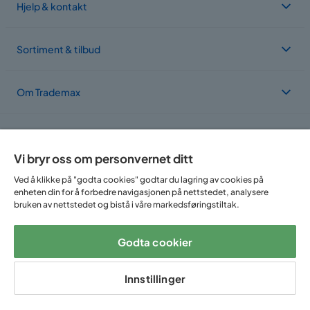
Hjelp & kontakt
Sortiment & tilbud
Om Trademax
Vi er lokalisert i flere land
Vi bryr oss om personvernet ditt
Ved å klikke på "godta cookies" godtar du lagring av cookies på
enheten din for å forbedre navigasjonen på nettstedet, analysere
bruken av nettstedet og bistå i våre markedsføringstiltak.
Godta cookier
Følg oss på:
Innstillinger
Copyright © 2025 Home Furnishing Nordic AB