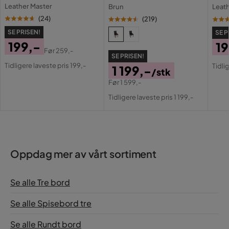
etter bare noen dager på kjøkkenet, for store for den
Leather Master
Brun
Leat
voks-pennen vi fikk med for å dekke små sprekker.
(
24
)
(
219
)
4 år siden
SE PRISEN!
SE P
199,-
19
Vis flere anmeldelser
Før
259,-
SE PRISEN!
Pris
Original
Pri
Or
Tidligere laveste pris 199,-
Tidli
1 199,-
Verified by Trustvoice
/stk
Pris
Pri
Før
1 599,-
Pris
Original
Tidligere laveste pris 1 199,-
Pris
Oppdag mer av vårt sortiment
Se alle Tre bord
Se alle Spisebord tre
Se alle Rundt bord