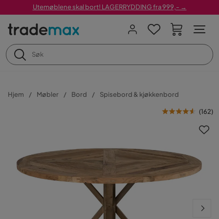
Utemøblene skal bort! LAGERRYDDING fra 999,- →
Hjem
Møbler
Bord
Spisebord & kjøkkenbord
(
162
)