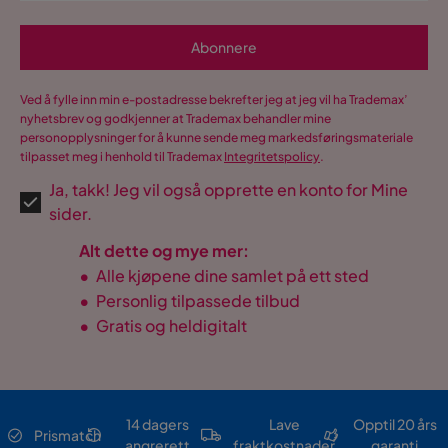
Abonnere
Ved å fylle inn min e-postadresse bekrefter jeg at jeg vil ha Trademax’
nyhetsbrev og godkjenner at Trademax behandler mine
personopplysninger for å kunne sende meg markedsføringsmateriale
tilpasset meg i henhold til Trademax
Integritetspolicy
.
Ja, takk! Jeg vil også opprette en konto for Mine
sider.
Alt dette og mye mer:
•
Alle kjøpene dine samlet på ett sted
•
Personlig tilpassede tilbud
•
Gratis og heldigitalt
14 dagers
Lave
Opptil 20 års
Prismatch
angrerett
fraktkostnader
garanti