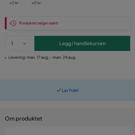
Pris
Pris
+
0 kr
+
0 kr
Produktet selger raskt!
Legg i handlekurven
Levering: man. 17 aug. - man. 24 aug.
Lav frakt
Prismatch
Om produktet