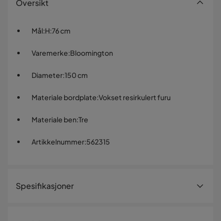
Oversikt
Mål
:
H:76 cm
Varemerke
:
Bloomington
Diameter
:
150 cm
Materiale bordplate
:
Vokset resirkulert furu
Materiale ben
:
Tre
Artikkelnummer
:
562315
Spesifikasjoner
Artikkelnummer:
562315