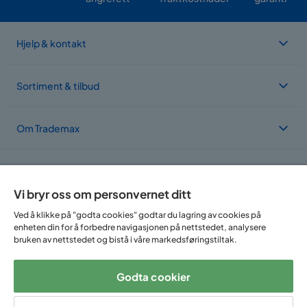
Hjelp & kontakt
Sortiment & tilbud
Om Trademax
Vi er lokalisert i flere land
Vi bryr oss om personvernet ditt
Ved å klikke på "godta cookies" godtar du lagring av cookies på
enheten din for å forbedre navigasjonen på nettstedet, analysere
bruken av nettstedet og bistå i våre markedsføringstiltak.
Godta cookier
Følg oss på: