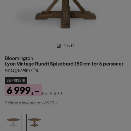
1 av 12
Bloomington
Lyon Vintage Rundt Spisebord 150 cm for 6 personer
Vintage / Alm / Tre
SE PRISEN!
6 999,-
Før
9 499,-
Pris
Original
Tidligere laveste pris 6 999,-
Pris