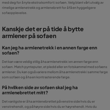
med deg for å nyte ekstra komfort i sofaen. Velg blant vårt utvalg av
rimelige armlenetrekk og armlenebrett for å få en hyggeligere
sofaopplevelse.
Kanskje det er på tide å bytte
armlener på sofaen
Kan jeg ha armlenetrekk i en annen farge enn
sofaen?
Det kan være veldig stilig å ha armlenetrekk i en annen farge enn
sofaen. Match pynteputer, et pledd eller en fotskammel med sofaens
armlener. Du kan også variere mellom å ha armlenetrekk i samme farge
som sofaen og å ha en kontrasterende farge.
På hvilken side av sofaen skal jeg ha
armlenebrettet mitt?
Det vanligste er å ha armlenebrettet på venstre side hvis du er
venstrehendt, og på høyre side hvis du er høyrehendt. Hvis du