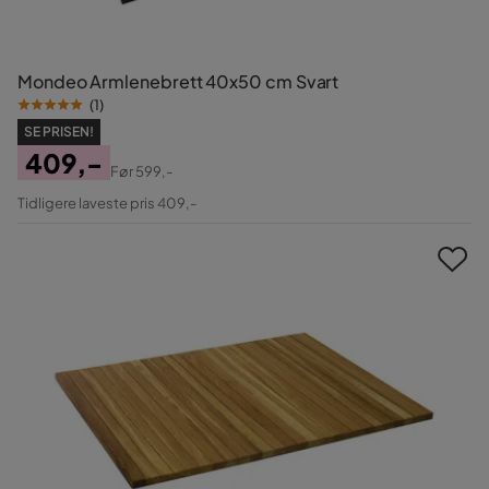
Mondeo Armlenebrett 40x50 cm Svart
(
1
)
SE PRISEN!
409,-
Før
599,-
Pris
Original
Tidligere laveste pris 409,-
Pris