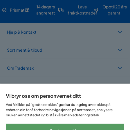
14 dagers
Lave
Opptil 20 års
Prismatch
angrerett
fraktkostnader
garanti
Hjelp & kontakt
Sortiment & tilbud
Om Trademax
Vi er lokalisert i flere land
Vi bryr oss om personvernet ditt
Ved å klikke på "godta cookies" godtar du lagring av cookies på
enheten din for å forbedre navigasjonen på nettstedet, analysere
bruken av nettstedet og bistå i våre markedsføringstiltak.