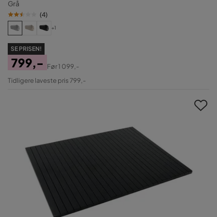
Grå
(
4
)
+1
SE PRISEN!
799,-
Før
1 099,-
Pris
Original
Tidligere laveste pris 799,-
Pris