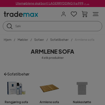
Utemøblene skal bort! LAGERRYDDING fra 999,- →
Hjem
Møbler
Sofaer
Sofatilbehør
Armlene sofa
ARMLENE SOFA
4 stk produkter
Sofatilbehør
Rengjøring sofa
Armlene sofa
Nakkestøtte