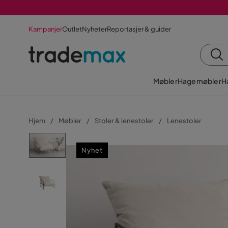
Kampanjer
Outlet
Nyheter
Reportasjer & guider
Møbler
Hagemøbler
H
Hjem
Møbler
Stoler & lenestoler
Lenestoler
Nyhet