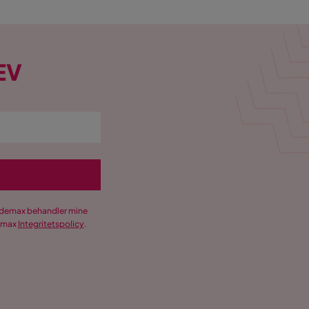
EV
Trademax behandler mine
demax
Integritetspolicy
.