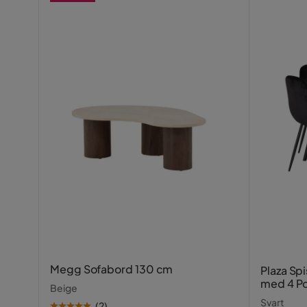
Farge
Beige
Serie
Megg Sofabord 130 cm
Plaza Sp
med 4 Po
Beige
Svart
(
2
)