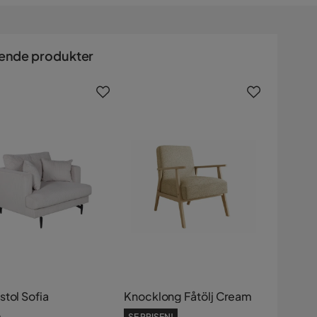
ende produkter
stol Sofia
Knocklong Fåtölj Cream
e
SE PRISEN!