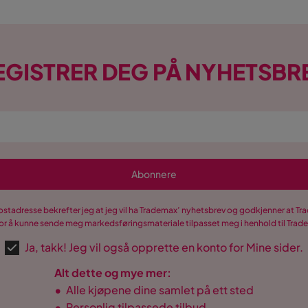
EGISTRER DEG PÅ NYHETSBR
Abonnere
postadresse bekrefter jeg at jeg vil ha Trademax’ nyhetsbrev og godkjenner at 
r å kunne sende meg markedsføringsmateriale tilpasset meg i henhold til Tra
Ja, takk! Jeg vil også opprette en konto for Mine sider.
Alt dette og mye mer:
•
Alle kjøpene dine samlet på ett sted
•
Personlig tilpassede tilbud