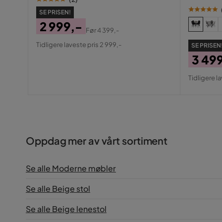
SE PRISEN!
2 999,-
Før
4 399,-
Pris
Original
Tidligere laveste pris 2 999,-
SE PRISEN
Pris
3 49
Pris
Origin
Tidligere l
Pris
Oppdag mer av vårt sortiment
Se alle Moderne møbler
Se alle Beige stol
Se alle Beige lenestol