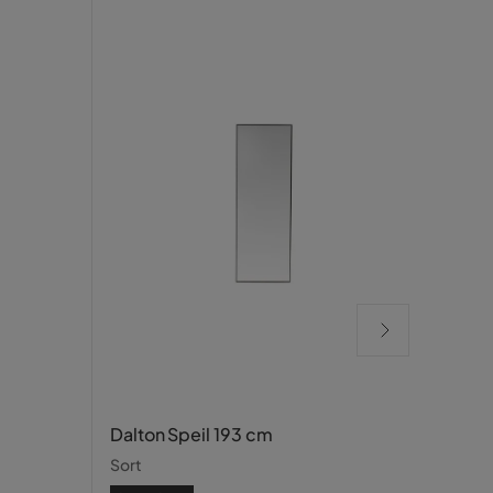
Hamd
Dalton Speil 193 cm
Hvit
Sort