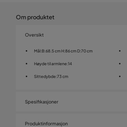
Om produktet
Oversikt
Mål
:
B:68.5 cm H:86 cm D:70 cm
Høyde til armlene
:
14
Sittedybde
:
73 cm
Spesifikasjoner
Artikkelnummer:
SQ0226872
Produktinformasjon
Størrelse