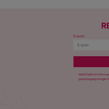
R
E-post
Ved å fylle inn min e-
personopplysninger fo