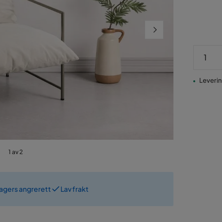
Pris
Levering
1 av 2
dagers angrerett
Lav frakt