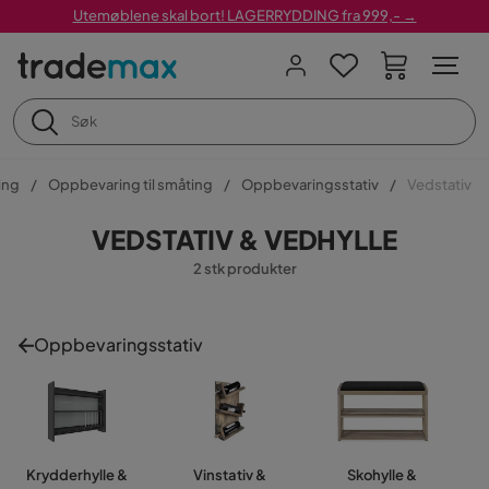
Utemøblene skal bort! LAGERRYDDING fra 999,- →
ing
Oppbevaring til småting
Oppbevaringsstativ
Vedstativ
VEDSTATIV & VEDHYLLE
2 stk produkter
Oppbevaringsstativ
Krydderhylle &
Vinstativ &
Skohylle &