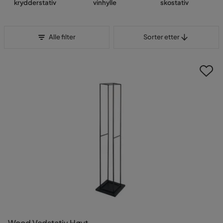
krydderstativ
vinhylle
skostativ
Sorter etter
Alle filter
Sorter etter
Wood Vedstativ Høyt