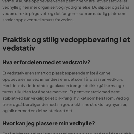
varme. Å kunne oppbevare veden pent innendørs i et vedstativ eller
vedhylle gir en mer organisert og ryddig følelse. Du slipper også å ha
veden direkte på gulvet, og det fungerer som en naturlig plate som
samler opp eventuell smuss fra veden.
Praktisk og stilig vedoppbevaring i et
vedstativ
Hva er fordelen med et vedstativ?
Et vedstativ er en smart og plassbesparende måte å kunne
oppbevare mer ved innendørs enn det som får plass i en vedkurv.
Med den utvidede stablingsplassen trenger du ikke gå like mange
turer ut i kulden for å hente mer ved. Et pent vedstativ med pent
stablet ved kan virkelig bli et blikkfang i hvilket som helst rom. Ved og
tre er også beroligende med sin gode lukt, fine struktur og nyanser,
og blir dermed en del av interiøret ditt.
Hvor kan jeg plassere min vedhylle?
For å minimere søl mellom vedstativet og peisen, er det både praktisk