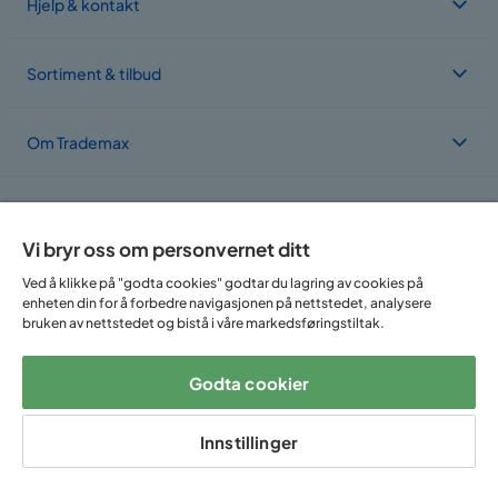
Hjelp & kontakt
Sortiment & tilbud
Om Trademax
Vi er lokalisert i flere land
Vi bryr oss om personvernet ditt
Ved å klikke på "godta cookies" godtar du lagring av cookies på
enheten din for å forbedre navigasjonen på nettstedet, analysere
bruken av nettstedet og bistå i våre markedsføringstiltak.
Godta cookier
Følg oss på:
Innstillinger
Copyright © 2025 Home Furnishing Nordic AB