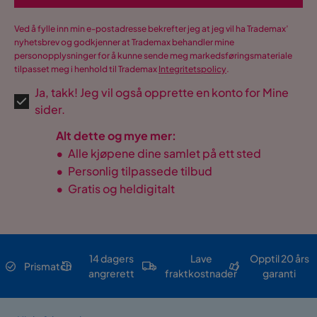
Ved å fylle inn min e-postadresse bekrefter jeg at jeg vil ha Trademax’
nyhetsbrev og godkjenner at Trademax behandler mine
personopplysninger for å kunne sende meg markedsføringsmateriale
tilpasset meg i henhold til Trademax
Integritetspolicy
.
Ja, takk! Jeg vil også opprette en konto for Mine
sider.
Alt dette og mye mer:
•
Alle kjøpene dine samlet på ett sted
•
Personlig tilpassede tilbud
•
Gratis og heldigitalt
14 dagers
Lave
Opptil 20 års
Prismatch
angrerett
fraktkostnader
garanti