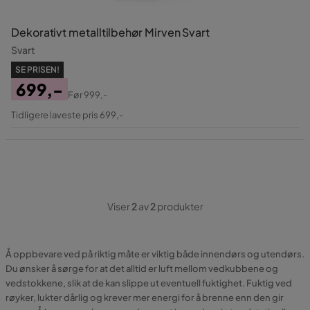
Dekorativt metalltilbehør Mirven Svart
Svart
SE PRISEN!
699,-
Før
999,-
Pris
Original
Tidligere laveste pris 699,-
Pris
Viser
2
av
2
produkter
Å oppbevare ved på riktig måte er viktig både innendørs og utendørs.
Du ønsker å sørge for at det alltid er luft mellom vedkubbene og
vedstokkene, slik at de kan slippe ut eventuell fuktighet. Fuktig ved
røyker, lukter dårlig og krever mer energi for å brenne enn den gir