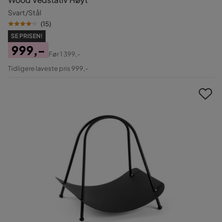
Svart/Stål
(
15
)
SE PRISEN!
999,-
Før
1 399,-
Pris
Original
Tidligere laveste pris 999,-
Pris