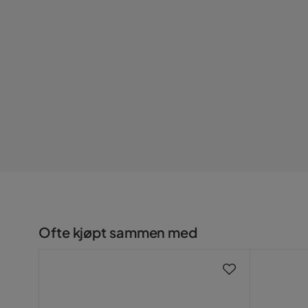
Form
Rund
Fargenavn
Grå
Vekt
4.1 kg
Nettovekt (kg)
4.1 Kg
Farge
Grå
Serie
Ofte kjøpt sammen med