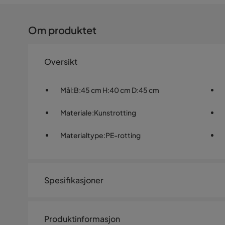
Om produktet
Oversikt
Mål
:
B:45 cm H:40 cm D:45 cm
Materiale
:
Kunstrotting
Materialtype
:
PE-rotting
Spesifikasjoner
Artikkelnummer:
SQ0228595
Produktinformasjon
Størrelse