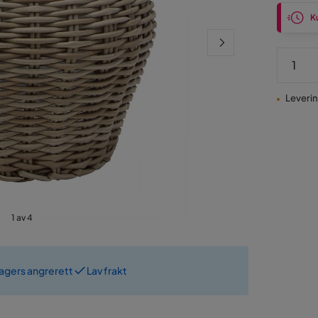
Ku
Leverin
1 av 4
dagers angrerett
Lav frakt