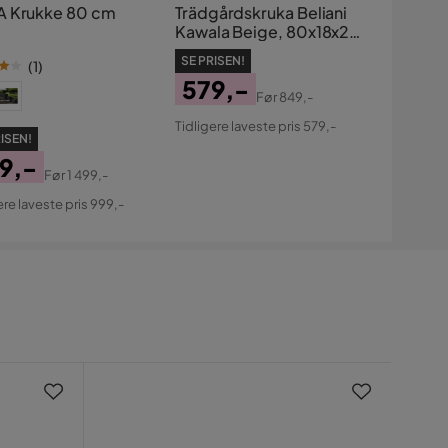
 Krukke 80 cm
Trädgårdskruka Beliani
Kawala Beige, 80x18x20
cm Brown
SE PRISEN!
(
1
)
579,-
Før
849,-
Pris
Original
Tidligere laveste pris 579,-
Pris
ISEN!
9,-
Før
1 499,-
s
ginal
ere laveste pris 999,-
s
Nyhe