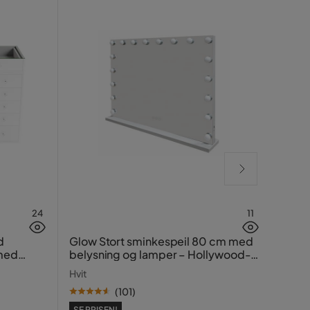
24
11
Zyle
d
Glow Stort sminkespeil 80 cm med
 med
belysning og lamper – Hollywood-
Brun
speil med USB-lading
Hvit
(
101
)
SE PRISEN!