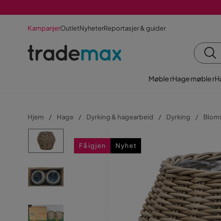
Kampanjer
Outlet
Nyheter
Reportasjer & guider
Møbler
Hagemøbler
H
Hjem
Hage
Dyrking & hagearbeid
Dyrking
Bloms
Få igjen
Nyhet