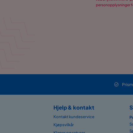
personopplysninger fo
Prism
Hjelp & kontakt
S
Kontakt kundeservice
P
S
Kjøpsvilkår
S
Klager og returer