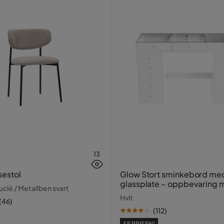
13
sestol
Glow Stort sminkebord me
glassplate – oppbevaring
clé / Metallben svart
skuffer og rom 120 cm
Hvit
(
46
)
(
112
)
SE PRISEN!