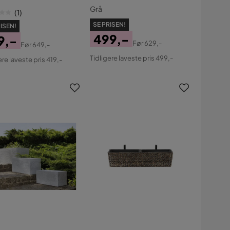
Grå
(
1
)
SE PRISEN!
ISEN!
499,-
9,-
Før
629,-
Før
649,-
Pris
Original
s
ginal
Tidligere laveste pris 499,-
ere laveste pris 419,-
Pris
s