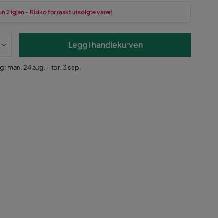
n 2 igjen - Risiko for raskt utsolgte varer!
Legg i handlekurven
g: man. 24 aug. - tor. 3 sep.