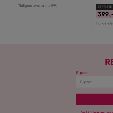
Pris
Original
Tidligere laveste pris 199,-
SE PRISEN
Pris
399,
Pris
Origin
Tidligere l
Pris
R
E-post
Ved å fylle inn min e-