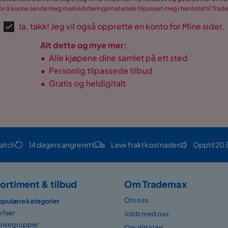
r å kunne sende meg markedsføringsmateriale tilpasset meg i henhold til Tra
Ja, takk! Jeg vil også opprette en konto for Mine sider.
Alt dette og mye mer:
•
Alle kjøpene dine samlet på ett sted
•
Personlig tilpassede tilbud
•
Gratis og heldigitalt
atch
14 dagers angrerett
Lave fraktkostnader
Opptil 20 
ortiment & tilbud
Om Trademax
Om oss
opulære kategorier
ofaer
Jobb med oss
pisegrupper
Om ditt kjøp