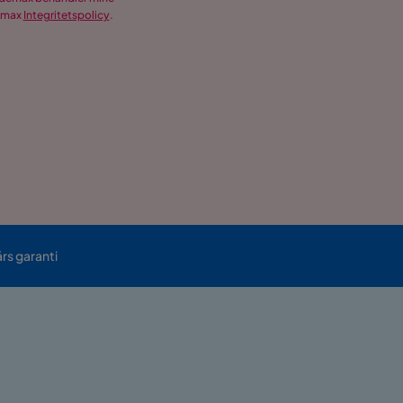
demax
Integritetspolicy
.
års garanti