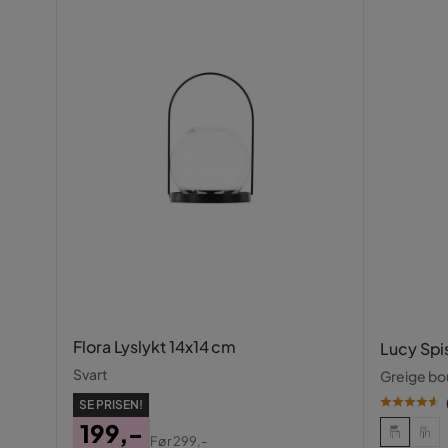
Flora Lyslykt 14x14 cm
Lucy Spi
Svart
Greige bou
SE PRISEN!
199,-
Før
299,-