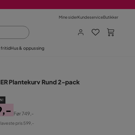
Mine sider
Kundeservice
Butikker
fritid
Hus & oppussing
R Plantekurv Rund 2-pack
N!
9,-
Før
749,-
ginal
 laveste pris 599,-