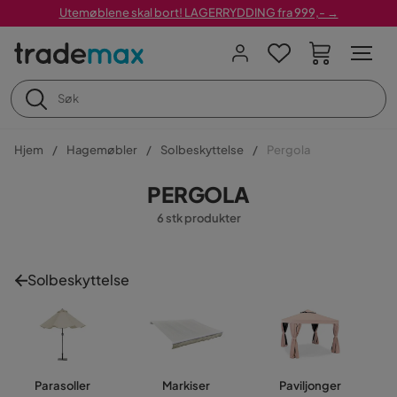
Utemøblene skal bort! LAGERRYDDING fra 999,- →
Hjem
Hagemøbler
Solbeskyttelse
Pergola
PERGOLA
6 stk produkter
Solbeskyttelse
Parasoller
Markiser
Paviljonger