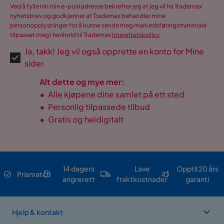
Ved å fylle inn min e-postadresse bekrefter jeg at jeg vil ha Trademax’
nyhetsbrev og godkjenner at Trademax behandler mine
personopplysninger for å kunne sende meg markedsføringsmateriale
tilpasset meg i henhold til Trademax
Integritetspolicy
.
Ja, takk! Jeg vil også opprette en konto for Mine
sider.
Alt dette og mye mer:
•
Alle kjøpene dine samlet på ett sted
•
Personlig tilpassede tilbud
•
Gratis og heldigitalt
14 dagers
Lave
Opptil 20 års
Prismatch
angrerett
fraktkostnader
garanti
Hjelp & kontakt