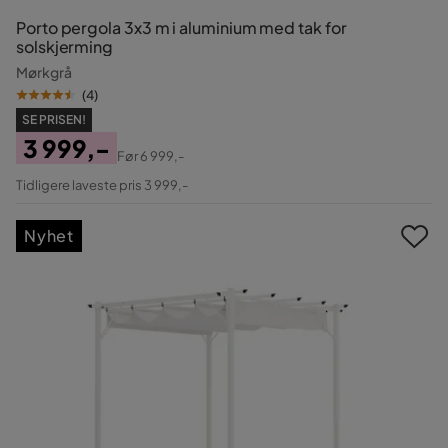
Porto pergola 3x3 m i aluminium med tak for
solskjerming
Mørkgrå
(
4
)
SE PRISEN!
3 999,-
Før
6 999,-
Pris
Original
Tidligere laveste pris 3 999,-
Pris
Nyhet