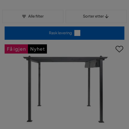
Sorter etter
Alle filter
Sorter etter
Rask levering
Få igjen
Nyhet