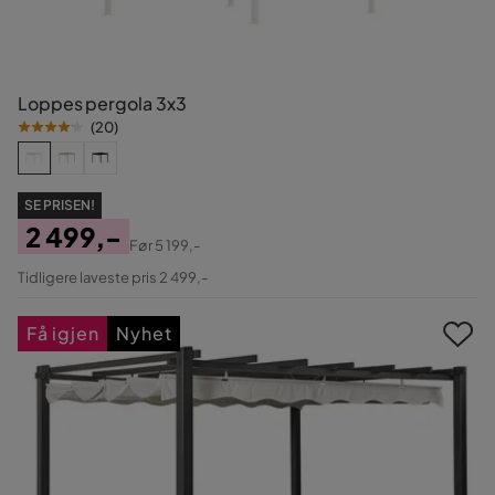
Loppes pergola 3x3
(
20
)
SE PRISEN!
2 499,-
Før
5 199,-
Pris
Original
Tidligere laveste pris 2 499,-
Pris
Få igjen
Nyhet