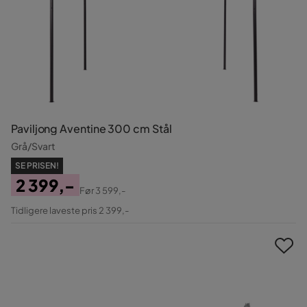
Paviljong Aventine 300 cm Stål
Grå/Svart
SE PRISEN!
2 399,-
Før
3 599,-
Pris
Original
Tidligere laveste pris 2 399,-
Pris