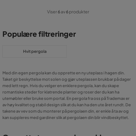
Viser
6
av
6
produkter
Populære filtreringer
Hvit pergola
Med din egen pergola kan du opprette en ny uteplass i hagen din.
Taket gir beskyttelse mot solen og gjør uteplassen brukbar på dager
med lett regn. Hvis du velger en enklere pergola, kan du skape
romantiske steder for klatrende planter og roser der du kan ha
utemøbler eller bruke som portal. En pergola fra oss på Trademax er
av høy kvalitet og stabil design slik at du kan ha den ute året rundt. De
takene av vev som du monterer på pergolaen din, er enkle å ta av og
kan suppleres med gardiner slik at pergolaen din blir vindbeskyttet.