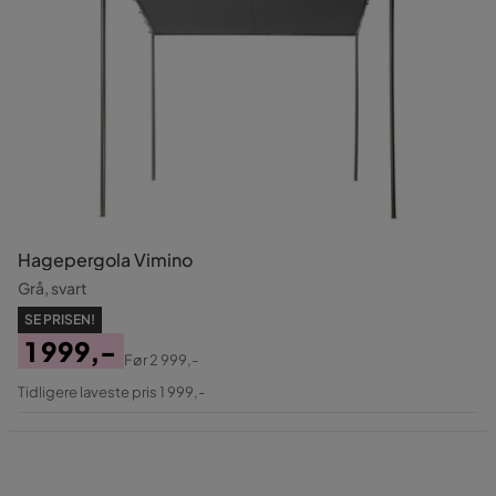
Hagepergola Vimino
Grå, svart
SE PRISEN!
1 999,-
Før
2 999,-
Pris
Original
Tidligere laveste pris 1 999,-
Pris