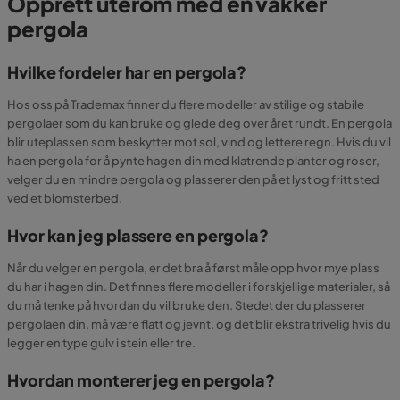
Opprett uterom med en vakker
pergola
Hvilke fordeler har en pergola?
Hos oss på Trademax finner du flere modeller av stilige og stabile
pergolaer som du kan bruke og glede deg over året rundt. En pergola
blir uteplassen som beskytter mot sol, vind og lettere regn. Hvis du vil
ha en pergola for å pynte hagen din med klatrende planter og roser,
velger du en mindre pergola og plasserer den på et lyst og fritt sted
ved et blomsterbed.
Hvor kan jeg plassere en pergola?
Når du velger en pergola, er det bra å først måle opp hvor mye plass
du har i hagen din. Det finnes flere modeller i forskjellige materialer, så
du må tenke på hvordan du vil bruke den. Stedet der du plasserer
pergolaen din, må være flatt og jevnt, og det blir ekstra trivelig hvis du
legger en type gulv i stein eller tre.
Hvordan monterer jeg en pergola?