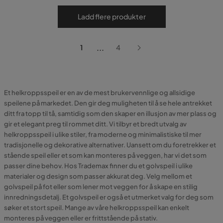
Ladd flere produkter
...
1
4
Et helkroppsspeil er en av de mest brukervennlige og allsidige
speilene på markedet. Den gir deg muligheten til å se hele antrekket
ditt fra topp til tå, samtidig som den skaper en illusjon av mer plass og
gir et elegant preg til rommet ditt. Vi tilbyr et bredt utvalg av
helkroppsspeil i ulike stiler, fra moderne og minimalistiske til mer
tradisjonelle og dekorative alternativer. Uansett om du foretrekker et
stående speil eller et som kan monteres på veggen, har vi det som
passer dine behov. Hos Trademax finner du et golvspeil i ulike
materialer og design som passer akkurat deg. Velg mellom et
golvspeil på fot eller som lener mot veggen for å skape en stilig
innredningsdetalj. Et golvspeil er også et utmerket valg for deg som
søker et stort speil. Mange av våre helkroppsspeil kan enkelt
monteres på veggen eller er frittstående på stativ.