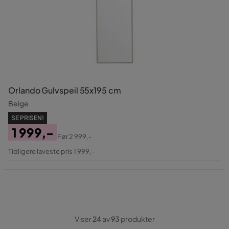
Orlando Gulvspeil 55x195 cm
Beige
SE PRISEN!
1 999,-
Før
2 999,-
Pris
Original
Tidligere laveste pris 1 999,-
Pris
Viser
24
av
93
produkter