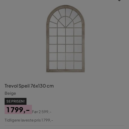
Trevol Speil 76x130 cm
Beige
SE PRISEN!
1 799,-
Før
2 599,-
Pris
Original
Tidligere laveste pris 1 799,-
Pris