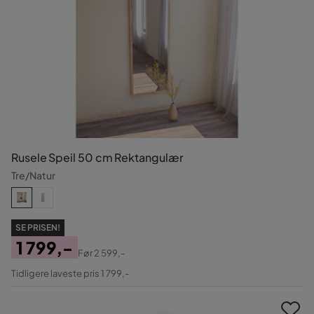
Rusele Speil 50 cm Rektangulær
Tre/Natur
SE PRISEN!
1 799,-
Før
2 599,-
Pris
Original
Tidligere laveste pris 1 799,-
Pris