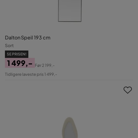
Dalton Speil 193 cm
Sort
SE PRISEN!
1 499,-
Før
2 199,-
Pris
Original
Tidligere laveste pris 1 499,-
Pris