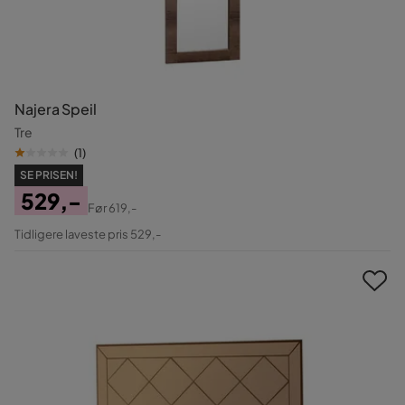
Najera Speil
Tre
(
1
)
SE PRISEN!
529,-
Før
619,-
Pris
Original
Tidligere laveste pris 529,-
Pris