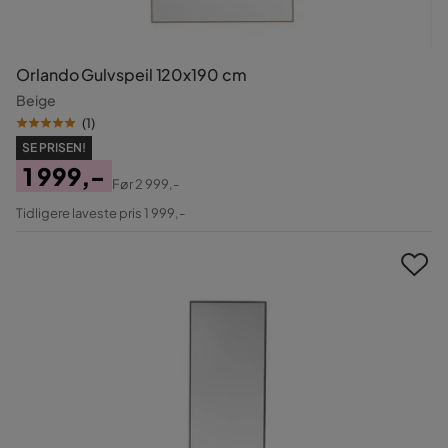
Orlando Gulvspeil 120x190 cm
Beige
(
1
)
SE PRISEN!
1 999,-
Før
2 999,-
Pris
Original
Tidligere laveste pris 1 999,-
Pris