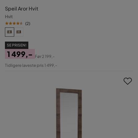
Speil Aror Hvit
Hvit
(
2
)
SE PRISEN!
1 499,-
Før
2 199,-
Pris
Original
Tidligere laveste pris 1 499,-
Pris