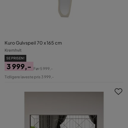
Kuro Gulvspeil 70 x 165 cm
Kremhvit
SE PRISEN!
3 999,-
Før
5 999,-
Pris
Original
Tidligere laveste pris 3 999,-
Pris