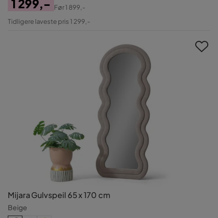
1 299,-
Før
1 899,-
Pris
Original
Tidligere laveste pris 1 299,-
Pris
Mijara Gulvspeil 65 x 170 cm
Beige