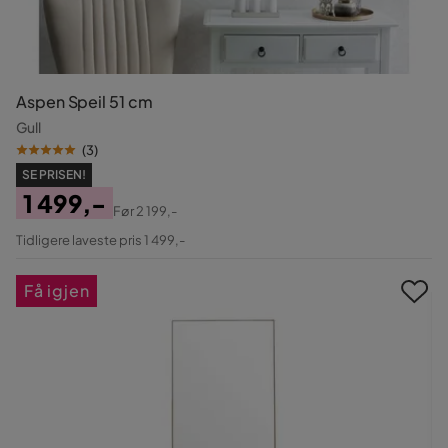
Aspen Speil 51 cm
Gull
(
3
)
SE PRISEN!
1 499,-
Før
2 199,-
Pris
Original
Tidligere laveste pris 1 499,-
Pris
Få igjen