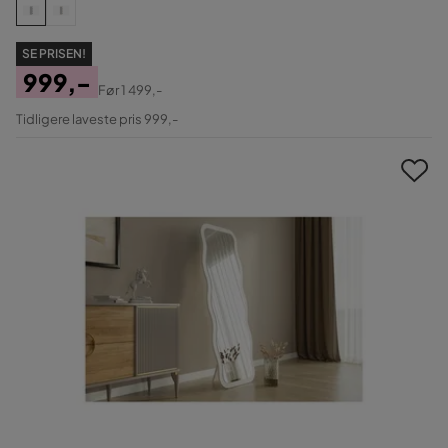
SE PRISEN!
999,-
Før
1 499,-
Pris
Original
Tidligere laveste pris 999,-
Pris