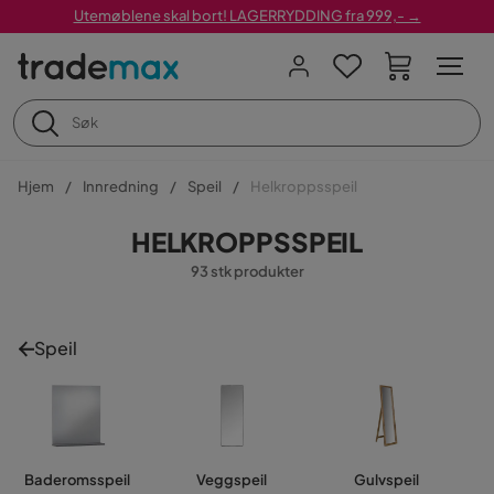
Utemøblene skal bort! LAGERRYDDING fra 999,- →
Hjem
Innredning
Speil
Helkroppsspeil
HELKROPPSSPEIL
93 stk produkter
Speil
Baderomsspeil
Veggspeil
Gulvspeil