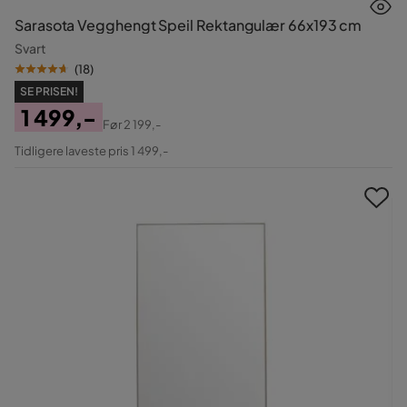
Sarasota Vegghengt Speil Rektangulær 66x193 cm
Svart
(
18
)
SE PRISEN!
1 499,-
Før
2 199,-
Pris
Original
Tidligere laveste pris 1 499,-
Pris