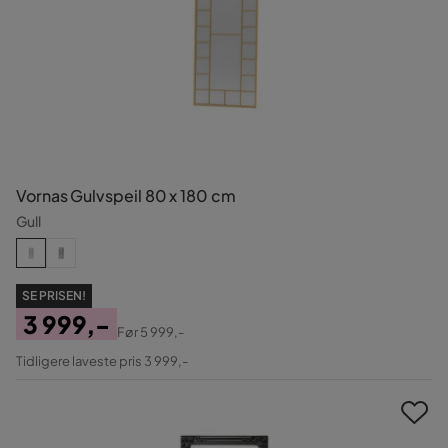
Vornas Gulvspeil 80 x 180 cm
Gull
SE PRISEN!
3 999,-
Før
5 999,-
Pris
Original
Tidligere laveste pris 3 999,-
Pris