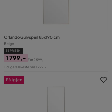
Orlando Gulvspeil 85x190 cm
Beige
SE PRISEN!
1 799,-
Før
2 599,-
Pris
Original
Tidligere laveste pris 1 799,-
Pris
Få igjen