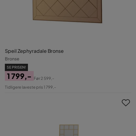
Speil Zephyradale Bronse
Bronse
SE PRISEN!
1 799,-
Før
2 599,-
Pris
Original
Tidligere laveste pris 1 799,-
Pris