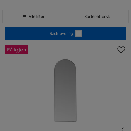
Sorter etter
Alle filter
Sorter etter
Rask levering
Få igjen
5