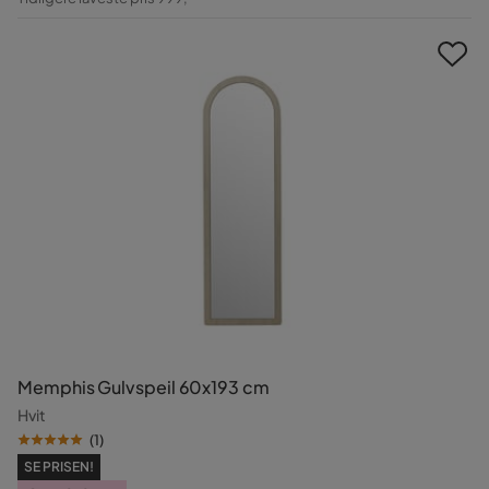
Pris
Memphis Gulvspeil 60x193 cm
Hvit
(
1
)
SE PRISEN!