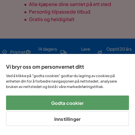
•
Alle kjøpene dine samlet på ett sted
•
Personlig tilpassede tilbud
•
Gratis og heldigitalt
14 dagers
Lave
Opptil 20 års
Prismatch
angrerett
fraktkostnader
garanti
Vi bryr oss om personvernet ditt
Hjelp & kontakt
Ved å klikke på "godta cookies" godtar du lagring av cookies på
enheten din for å forbedre navigasjonen på nettstedet, analysere
bruken av nettstedet og bistå i våre markedsføringstiltak.
Sortiment & tilbud
Godta cookier
Om Trademax
Innstillinger
Vi er lokalisert i flere land