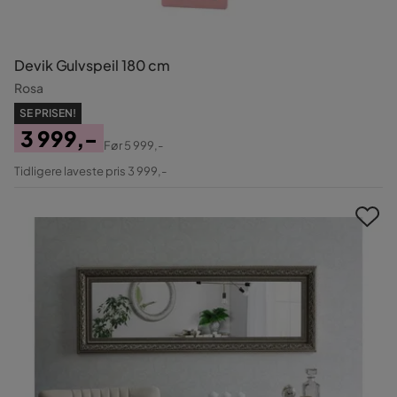
Devik Gulvspeil 180 cm
Rosa
SE PRISEN!
3 999,-
Før
5 999,-
Pris
Original
Tidligere laveste pris 3 999,-
Pris