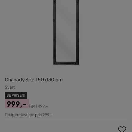
Chanady Speil 50x130 cm
Svart
SE PRISEN!
999,-
Før
1 499,-
Pris
Original
Tidligere laveste pris 999,-
Pris