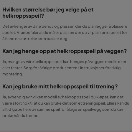
Hvilken størrelse bør jeg velge på et
helkroppsspeil?
Det avhenger av dine behov og plassen der du planlegger å plassere
speilet. Vi anbefaler at du måler plassen der du vil plassere speilet for
å finne en størrelse som passer deg.
Kan jeg henge opp et helkroppsspeil på veggen?
Ja, mange av våre helkroppsspeil kan henges på veggen med kroker
eller fester. Sørg for å følge produsentens instruksjoner for riktig
montering.
Kan jeg bruke mitt helkroppsspeil til trening?
Ja, avhengig av hvilken modell av helkroppsspeil du kjøper, kan det
være stort nok til at du kan bruke det som et treningspeil. Ellers kan du
alltid kjøpe flere av samme speil for å lage en speilvegg som du kan
bruke når du trener.