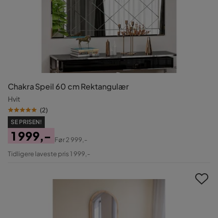
Chakra Speil 60 cm Rektangulær
Hvit
(
2
)
SE PRISEN!
1 999,-
Før
2 999,-
Pris
Original
Tidligere laveste pris 1 999,-
Pris