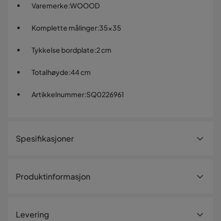
Varemerke
:
WOOOD
Komplette målinger
:
35x35
Tykkelse bordplate
:
2 cm
Totalhøyde
:
44 cm
Artikkelnummer
:
SQ0226961
Spesifikasjoner
Artikkelnummer:
SQ0226961
Produktinformasjon
Størrelse
Høyde
44 cm
Levering