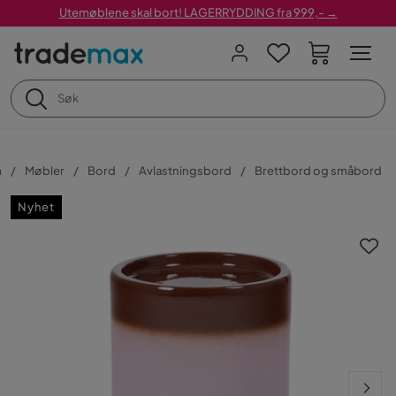
Utemøblene skal bort! LAGERRYDDING fra 999,- →
m
Møbler
Bord
Avlastningsbord
Brettbord og småbord
Nyhet