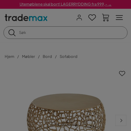
Utemøblene skal bort! LAGERRYDDING fra 999,- →
Hjem
Møbler
Bord
Sofabord