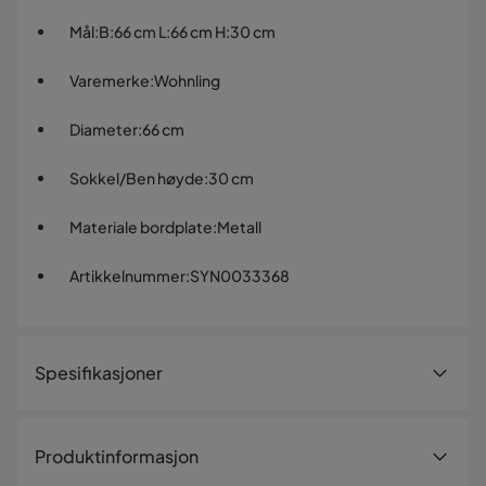
Mål
:
B:66 cm L:66 cm H:30 cm
Varemerke
:
Wohnling
Diameter
:
66 cm
Sokkel/Ben høyde
:
30 cm
Materiale bordplate
:
Metall
Artikkelnummer
:
SYN0033368
Spesifikasjoner
Artikkelnummer:
SYN0033368
Produktinformasjon
Størrelse