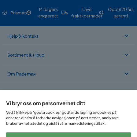
14 dagers
Lave
Opptil 20 års
Prismatch
angrerett
fraktkostnader
garanti
Hjelp & kontakt
Sortiment & tilbud
Om Trademax
Vi er lokalisert i flere land
Vi bryr oss om personvernet ditt
Ved å klikke på "godta cookies" godtar du lagring av cookies på
enheten din for å forbedre navigasjonen på nettstedet, analysere
bruken av nettstedet og bistå i våre markedsføringstiltak.