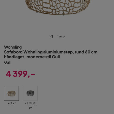
1 av 6
Wohnling
Sofabord Wohnling aluminiumstøp, rund 60 cm
håndlaget, moderne stil Gull
Gull
4 399,-
Pris
Pris
Pris
+
0 kr
− 1 000
kr