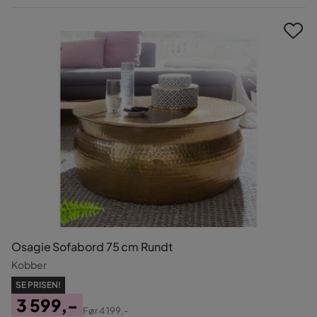
Pris
Osagie Sofabord 75 cm Rundt
Kobber
SE PRISEN!
3 599,-
Før
4 199,-