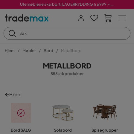
Utemøblene skal bort! LAGERRYDDING fra 999,- →
Hjem
Møbler
Bord
Metallbord
METALLBORD
553 stk produkter
Bord
Bord SALG
Sofabord
Spisegrupper