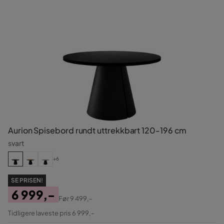
Aurion Spisebord rundt uttrekkbart 120-196 cm
svart
+6
SE PRISEN!
6 999,-
Før
9 499,-
Pris
Original
Tidligere laveste pris 6 999,-
Pris