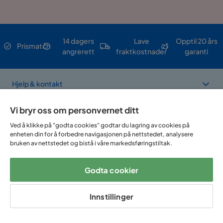
14 dagers
Lave
Opptil 20 års
Prismatch
angrerett
fraktkostnader
garanti
Hjelp & kontakt
Vi bryr oss om personvernet ditt
Sortiment & tilbud
Ved å klikke på "godta cookies" godtar du lagring av cookies på
enheten din for å forbedre navigasjonen på nettstedet, analysere
bruken av nettstedet og bistå i våre markedsføringstiltak.
Om Trademax
Godta cookier
Vi er lokalisert i flere land
Innstillinger