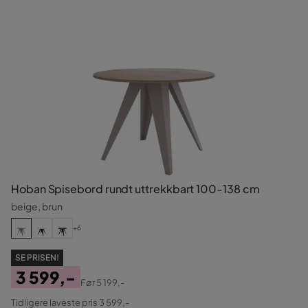
Hoban Spisebord rundt uttrekkbart 100-138 cm
beige, brun
+6
SE PRISEN!
3 599,-
Før
5 199,-
Pris
Original
Tidligere laveste pris 3 599,-