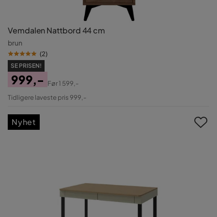
Vemdalen Nattbord 44 cm
brun
(
2
)
SE PRISEN!
999,-
Før
1 599,-
Pris
Original
Tidligere laveste pris 999,-
Pris
Nyhet