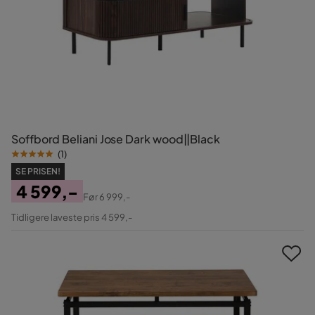
Soffbord Beliani Jose Dark wood||Black
(
1
)
SE PRISEN!
4 599,-
Før
6 999,-
Pris
Original
Tidligere laveste pris 4 599,-
Pris