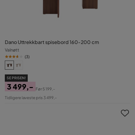
Dano Uttrekkbart spisebord 160-200 cm
Valnøtt
(
3
)
SE PRISEN!
3 499,-
Før
5 199,-
Pris
Original
Tidligere laveste pris 3 499,-
Pris