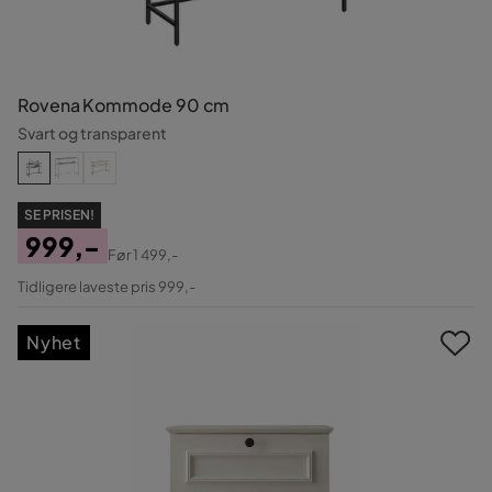
Rovena Kommode 90 cm
Svart og transparent
SE PRISEN!
999,-
Før
1 499,-
Pris
Original
Tidligere laveste pris 999,-
Pris
Nyhet