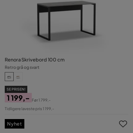
Renora Skrivebord 100 cm
Retro grå og svart
SE PRISEN!
1 199,-
Før
1 799,-
Pris
Original
Tidligere laveste pris 1 199,-
Pris
Nyhet