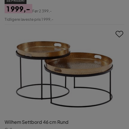
SE PRISEN!
1 999,-
Før
2 399,-
Pris
Original
Tidligere laveste pris 1 999,-
Pris
Wilhem Settbord 46 cm Rund