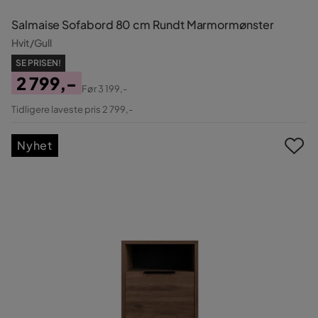
Salmaise Sofabord 80 cm Rundt Marmormønster
Hvit/Gull
SE PRISEN!
2 799,-
Før
3 199,-
Pris
Original
Tidligere laveste pris 2 799,-
Pris
Nyhet