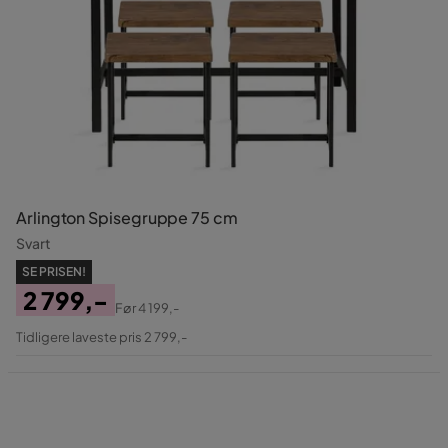
Arlington Spisegruppe 75 cm
Svart
SE PRISEN!
2 799,-
Før
4 199,-
Pris
Original
Tidligere laveste pris 2 799,-
Pris