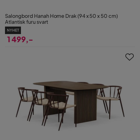
Salongbord Hanah Home Drak (94 x 50 x 50 cm)
Atlantisk furu svart
NYHET
1 499,-
Pris