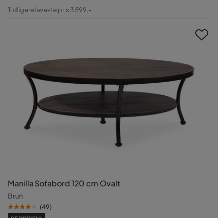
Pris
Original
Tidligere laveste pris 3 599,-
Pris
Manilla Sofabord 120 cm Ovalt
Brun
(
49
)