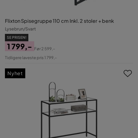
Flixton Spisegruppe 110 cm Inkl. 2 stoler + benk
Lysebrun/Svart
SE PRISEN!
1 799,-
Før
2 599,-
Pris
Original
Tidligere laveste pris 1 799,-
Pris
Nyhet