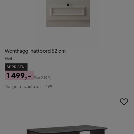
Wonthaggi nattbord 52 cm
Hvit
SE PRISEN!
1 499,-
Før
2 199,-
Pris
Original
Tidligere laveste pris 1 499,-
Pris