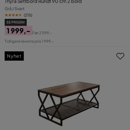
Thyra Settbord Rundt 90 cm 2 bord
Grå / Svart
(
215
)
SE PRISEN!
1 999,-
Før
2 599,-
Pris
Original
Tidligere laveste pris 1 999,-
Pris
Nyhet