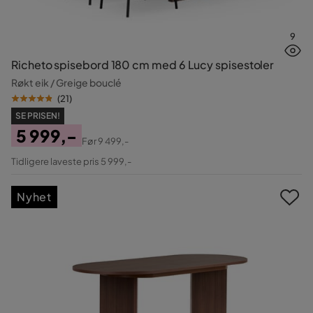
9
Richeto spisebord 180 cm med 6 Lucy spisestoler
Røkt eik / Greige bouclé
(
21
)
SE PRISEN!
5 999,-
Før
9 499,-
Pris
Original
Tidligere laveste pris 5 999,-
Pris
Nyhet