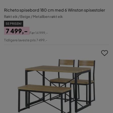
Richeto spisebord 180 cm med 6 Winston spisestoler
Røkt eik / Beige / Metallben røkt eik
SE PRISEN!
7 499,-
Før
14 999,-
Pris
Original
Tidligere laveste pris 7 499,-
Pris