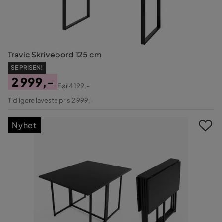
Travic Skrivebord 125 cm
SE PRISEN!
2 999,-
Før
4 199,-
Pris
Original
Tidligere laveste pris 2 999,-
Pris
Nyhet