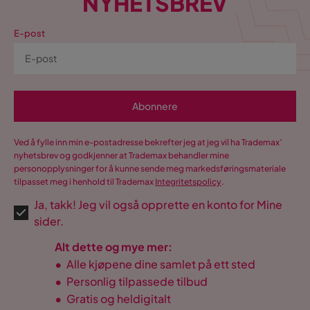
NYHETSBREV
E-post
Abonnere
Ved å fylle inn min e-postadresse bekrefter jeg at jeg vil ha Trademax’
nyhetsbrev og godkjenner at Trademax behandler mine
personopplysninger for å kunne sende meg markedsføringsmateriale
tilpasset meg i henhold til Trademax
Integritetspolicy
.
Ja, takk! Jeg vil også opprette en konto for Mine
sider.
Alt dette og mye mer:
•
Alle kjøpene dine samlet på ett sted
•
Personlig tilpassede tilbud
•
Gratis og heldigitalt