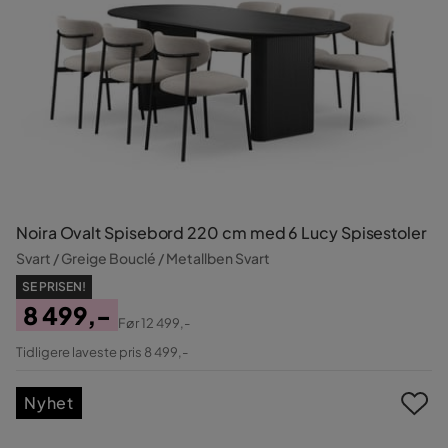
Noira Ovalt Spisebord 220 cm med 6 Lucy Spisestoler
Svart / Greige Bouclé / Metallben Svart
SE PRISEN!
8 499,-
Før
12 499,-
Pris
Original
Tidligere laveste pris 8 499,-
Pris
Nyhet