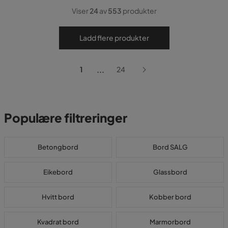
Viser
24
av
553
produkter
Ladd flere produkter
...
1
24
Populære filtreringer
Betongbord
Bord SALG
Eikebord
Glassbord
Hvitt bord
Kobber bord
Kvadrat bord
Marmorbord