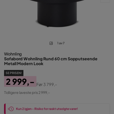
1 av 7
Wohnling
Sofabord Wohnling Rund 60 cm Sopputseende
Metall Modern Look
SE PRISEN!
2 999,-
Før
3 799,-
Pris
Original
Tidligere laveste pris 2 999,-
Pris
Kun 2 igjen - Risiko for raskt utsolgte varer!