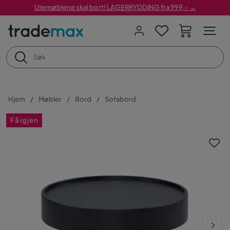
Utemøblene skal bort! LAGERRYDDING fra 999,- →
Hjem
Møbler
Bord
Sofabord
Få igjen