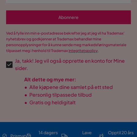
Abonnere
Ved å fylle inn min e-postadresse bekrefter jeg at jeg vil ha Trademax’
nyhetsbrev og godkjenner at Trademax behandler mine
personopplysninger for å kunne sende meg markedsføringsmateriale
tilpasset meg i henhold til Trademax
Integritetspolicy
.
Ja, takk! Jeg vil også opprette en konto for Mine
sider.
Alt dette og mye mer:
•
Alle kjøpene dine samlet på ett sted
•
Personlig tilpassede tilbud
•
Gratis og heldigitalt
14 dagers
Lave
Opptil 20 års
Prismatch