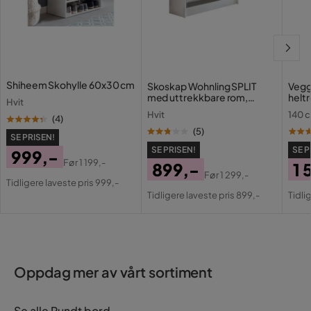
Shiheem Skohylle 60x30 cm
Skoskap Wohnling SPLIT
Vegg
med uttrekkbare rom,
heltr
Hvit
foliert sponplate Hvit
stil 
Hvit
140 
(
4
)
(
5
)
SE PRISEN!
SE PRISEN!
SE P
999,-
Før
1 199,-
899,-
1 
Pris
Original
Før
1 299,-
Tidligere laveste pris 999,-
Pris
Original
Pri
Or
Pris
Tidligere laveste pris 899,-
Tidli
Pris
Pri
Oppdag mer av vårt sortiment
Se alle Rundt bord