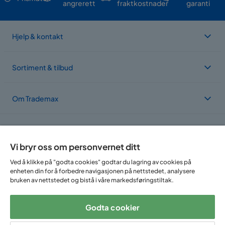
angrerett
fraktkostnader
garanti
Hjelp & kontakt
Sortiment & tilbud
Om Trademax
Vi er lokalisert i flere land
Vi bryr oss om personvernet ditt
Ved å klikke på "godta cookies" godtar du lagring av cookies på
enheten din for å forbedre navigasjonen på nettstedet, analysere
bruken av nettstedet og bistå i våre markedsføringstiltak.
Godta cookier
Følg oss på: