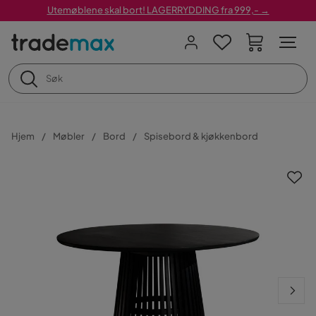
Utemøblene skal bort! LAGERRYDDING fra 999,- →
Hjem
Møbler
Bord
Spisebord & kjøkkenbord