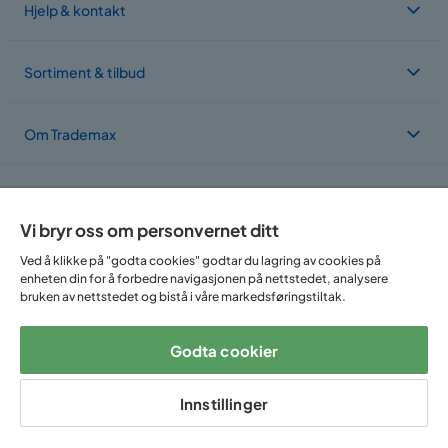
Hjelp & kontakt
Sortiment & tilbud
Om Trademax
Vi er lokalisert i flere land
Vi bryr oss om personvernet ditt
Ved å klikke på "godta cookies" godtar du lagring av cookies på
enheten din for å forbedre navigasjonen på nettstedet, analysere
bruken av nettstedet og bistå i våre markedsføringstiltak.
Godta cookier
Følg oss på:
Innstillinger
Copyright © 2025 Home Furnishing Nordic AB