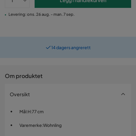
Legg i handlekurven
Levering: ons. 26 aug. - man. 7 sep.
14 dagers angrerett
Om produktet
Oversikt
Mål
:
H:77 cm
Varemerke
:
Wohnling