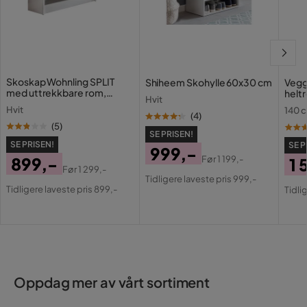
Skoskap Wohnling SPLIT
Shiheem Skohylle 60x30 cm
Vegg
med uttrekkbare rom,
heltr
Hvit
foliert sponplate Hvit
stil 
Hvit
140 
(
4
)
(
5
)
SE PRISEN!
SE PRISEN!
SE P
999,-
899,-
Før
1 199,-
1 
Pris
Original
Før
1 299,-
Pris
Original
Tidligere laveste pris 999,-
Pri
Or
Pris
Tidligere laveste pris 899,-
Tidli
Pris
Pri
Oppdag mer av vårt sortiment