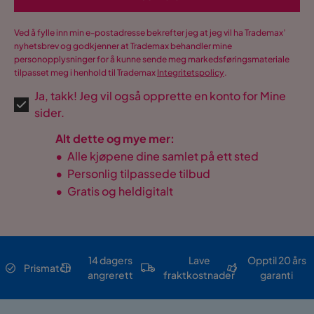
Ved å fylle inn min e-postadresse bekrefter jeg at jeg vil ha Trademax’
nyhetsbrev og godkjenner at Trademax behandler mine
personopplysninger for å kunne sende meg markedsføringsmateriale
tilpasset meg i henhold til Trademax
Integritetspolicy
.
Ja, takk! Jeg vil også opprette en konto for Mine
sider.
Alt dette og mye mer:
•
Alle kjøpene dine samlet på ett sted
•
Personlig tilpassede tilbud
•
Gratis og heldigitalt
14 dagers
Lave
Opptil 20 års
Prismatch
angrerett
fraktkostnader
garanti