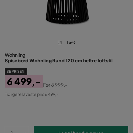
1 av 6
Wohnling
Spisebord Wohnling Rund 120 cm heltre loftstil
SE PRISEN!
6 499,-
Før
8 999,-
Pris
Original
Tidligere laveste pris 6 499,-
Pris