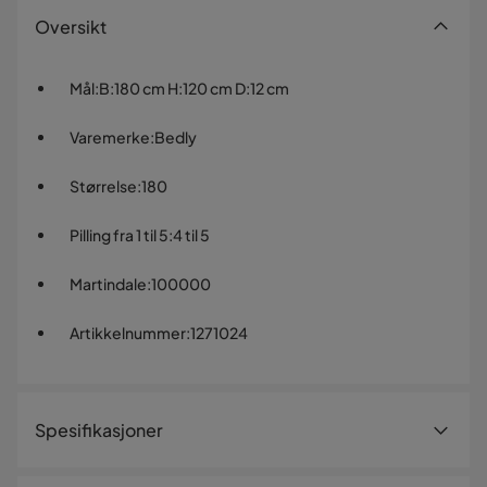
Oversikt
Mål
:
B:180 cm H:120 cm D:12 cm
Varemerke
:
Bedly
Størrelse
:
180
Pilling fra 1 til 5
:
4 til 5
Martindale
:
100000
Artikkelnummer
:
1271024
Spesifikasjoner
Artikkelnummer:
1271024