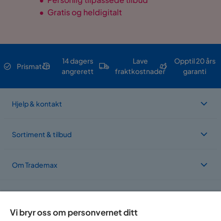
•
Gratis og heldigitalt
14 dagers
Lave
Opptil 20 års
Prismatch
angrerett
fraktkostnader
garanti
Hjelp & kontakt
Sortiment & tilbud
Om Trademax
Vi er lokalisert i flere land
Vi bryr oss om personvernet ditt