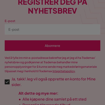
REGISTRER DEG PÅ
MA
NYHETSBREV
3 år siden
E-post
Vis flere anmeldelser
Verified by Trustvoice
Abonnere
Ved å fylle inn min e-postadresse bekrefter jeg at jeg vil ha Trademax’
nyhetsbrev og godkjenner at Trademax behandler mine
personopplysninger for å kunne sende meg markedsføringsmateriale
tilpasset meg i henhold til Trademax
Integritetspolicy
.
Ja, takk! Jeg vil også opprette en konto for Mine
sider.
Alt dette og mye mer:
•
Alle kjøpene dine samlet på ett sted
•
Personlig tilpassede tilbud