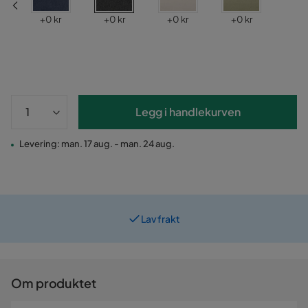
Pris
Pris
Pris
Pris
+
0 kr
+
0 kr
+
0 kr
+
0 kr
Legg i handlekurven
Levering: man. 17 aug. - man. 24 aug.
Lav frakt
Om produktet