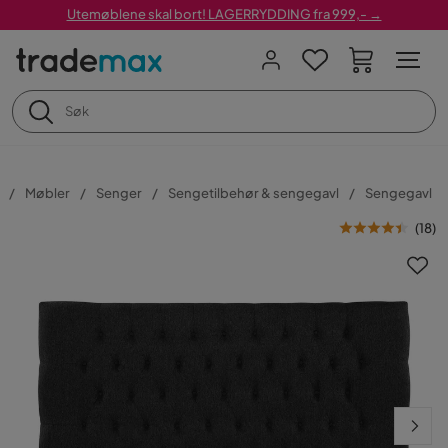
Utemøblene skal bort! LAGERRYDDING fra 999,- →
Møbler
Senger
Sengetilbehør & sengegavl
Sengegavl
(
18
)