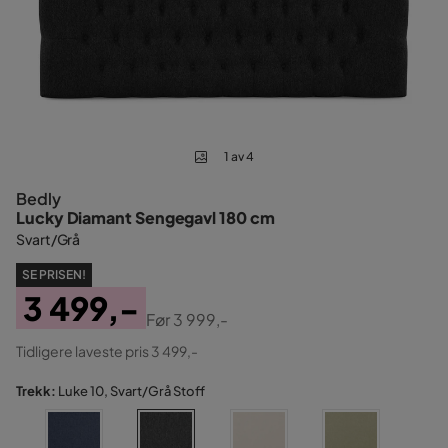
1 av 4
Bedly
Lucky Diamant Sengegavl 180 cm
Svart/Grå
SE PRISEN!
3 499,-
Før
3 999,-
Pris
Original
Tidligere laveste pris 3 499,-
Pris
Trekk:
Luke 10, Svart/Grå Stoff