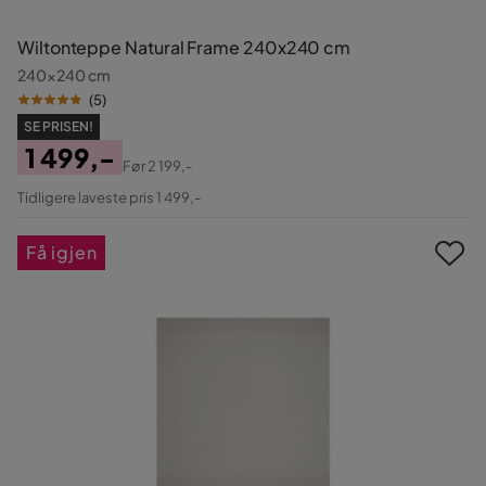
Wiltonteppe Natural Frame 240x240 cm
240x240 cm
(
5
)
SE PRISEN!
1 499,-
Før
2 199,-
Pris
Original
Tidligere laveste pris 1 499,-
Pris
Få igjen