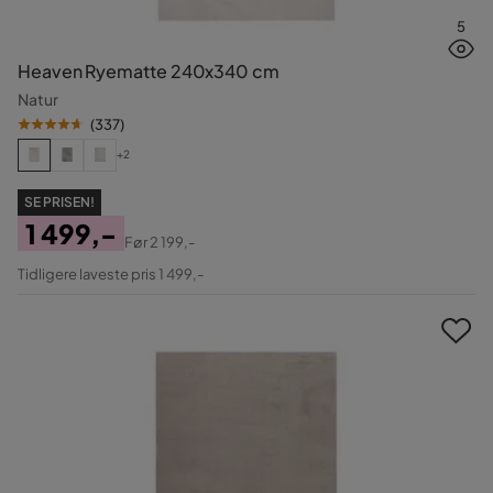
5
Heaven Ryematte 240x340 cm
Natur
(
337
)
+2
SE PRISEN!
1 499,-
Før
2 199,-
Pris
Original
Tidligere laveste pris 1 499,-
Pris