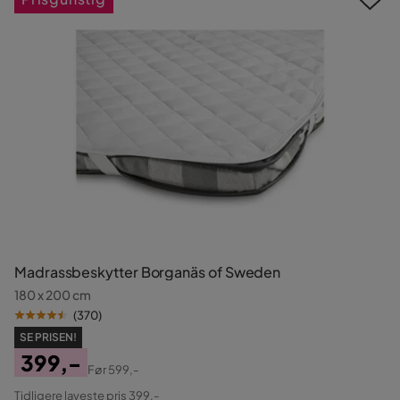
Madrassbeskytter Borganäs of Sweden
180 x 200 cm
(
370
)
SE PRISEN!
399,-
Før
599,-
Pris
Original
Tidligere laveste pris 399,-