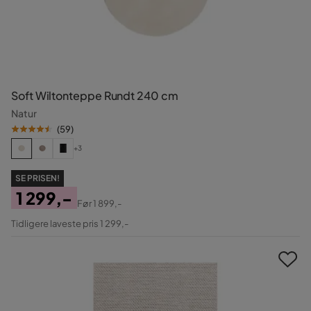
Soft Wiltonteppe Rundt 240 cm
Natur
(
59
)
+3
SE PRISEN!
1 299,-
Før
1 899,-
Pris
Original
Tidligere laveste pris 1 299,-
Pris