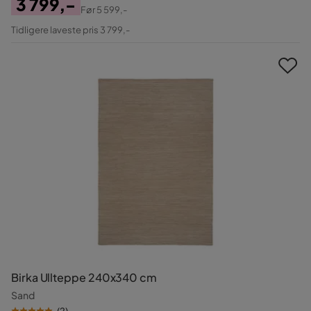
3 799,-
Før
5 599,-
Pris
Original
Tidligere laveste pris 3 799,-
Pris
Birka Ullteppe 240x340 cm
Sand
(
2
)