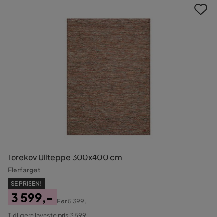
Torekov Ullteppe 300x400 cm
Flerfarget
SE PRISEN!
3 599,-
Før
5 399,-
Pris
Original
Tidligere laveste pris 3 599,-