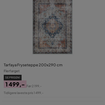
Tarfaya Fryseteppe 200x290 cm
Flerfarget
SE PRISEN!
1 499,-
Før
2 199,-
Pris
Original
Tidligere laveste pris 1 499,-
Pris