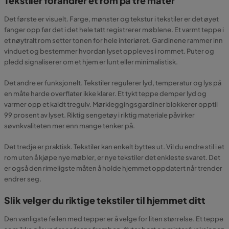
Tekstiler forandrer et rom på tre måter
Det første er visuelt. Farge, mønster og tekstur i tekstiler er det øyet
fanger opp før det i det hele tatt registrerer møblene. Et varmt teppe i
et nøytralt rom setter tonen for hele interiøret. Gardinene rammer inn
vinduet og bestemmer hvordan lyset oppleves i rommet. Puter og
pledd signaliserer om et hjem er lunt eller minimalistisk.
Det andre er funksjonelt. Tekstiler regulerer lyd, temperatur og lys på
en måte harde overflater ikke klarer. Et tykt teppe demper lyd og
varmer opp et kaldt tregulv. Mørkleggingsgardiner blokkerer opptil
99 prosent av lyset. Riktig sengetøy i riktig materiale påvirker
søvnkvaliteten mer enn mange tenker på.
Det tredje er praktisk. Tekstiler kan enkelt byttes ut. Vil du endre stil i et
rom uten å kjøpe nye møbler, er nye tekstiler det enkleste svaret. Det
er også den rimeligste måten å holde hjemmet oppdatert når trender
endrer seg.
Slik velger du riktige tekstiler til hjemmet ditt
Den vanligste feilen med tepper er å velge for liten størrelse. Et teppe