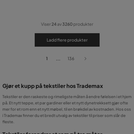
Viser
24
av
3260
produkter
Ladd flere produkter
...
1
136
Gjør et kupp på tekstiler hos Trademax
Tekstiler er den raskeste og rimeligste måten å endre følelsen i et hjem
på. Et nytt teppe, et par gardiner eller et nytt dynetrekksett gjør ofte
mer for et rom enn et nytt møbel, til en brøkdel av kostnaden. Hos oss
i Trademax finner du et bredt utvalg av tekstiler til priser som slår de
fleste.