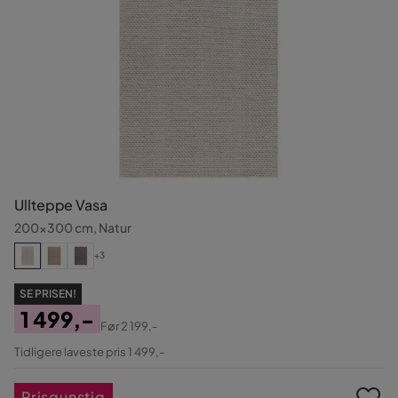
Ullteppe Vasa
200x300 cm, Natur
+3
SE PRISEN!
1 499,-
Før
2 199,-
Pris
Original
Tidligere laveste pris 1 499,-
Pris
Prisgunstig