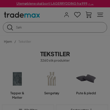
Utemøblene skal bort! LAGERRYDDING fra 999,- →
Hjem
Tekstiler
TEKSTILER
3260 stk produkter
Tepper &
Sengetøy
Pute & pledd
Matter
Sorter etter