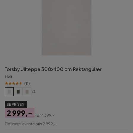
Torsby Ullteppe 300x400 cm Rektangulær
Hvit
(
11
)
+3
SE PRISEN!
2 999,-
Før
4 399,-
Pris
Original
Tidligere laveste pris 2 999,-
Pris