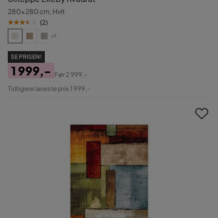
280x280 cm, Hvit
(
2
)
+1
SE PRISEN!
1 999,-
Før
2 999,-
Pris
Original
Tidligere laveste pris 1 999,-
Pris