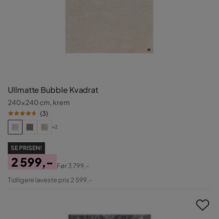
Ullmatte Bubble Kvadrat
240x240 cm, krem
(
3
)
+2
SE PRISEN!
2 599,-
Før
3 799,-
Pris
Original
Tidligere laveste pris 2 599,-
Pris