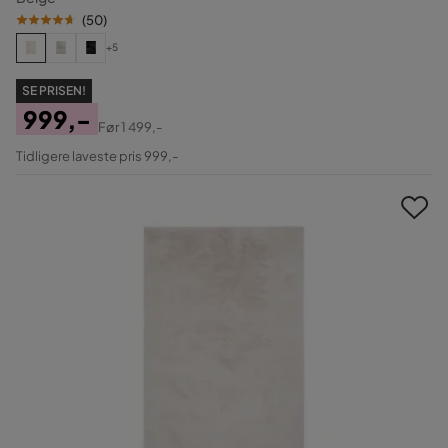
(
50
)
+5
SE PRISEN!
999,-
Før
1 499,-
Pris
Original
Tidligere laveste pris 999,-
Pris