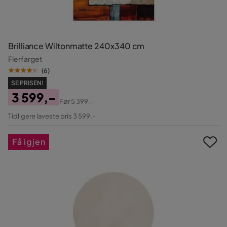
Brilliance Wiltonmatte 240x340 cm
Flerfarget
(
6
)
SE PRISEN!
3 599,-
Før
5 399,-
Pris
Original
Tidligere laveste pris 3 599,-
Pris
Få igjen