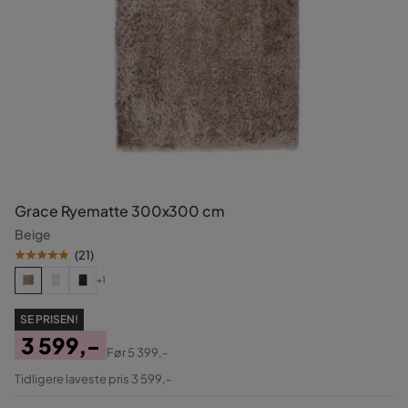
Grace Ryematte 300x300 cm
Beige
(
21
)
+1
SE PRISEN!
3 599,-
Før
5 399,-
Pris
Original
Tidligere laveste pris 3 599,-
Pris