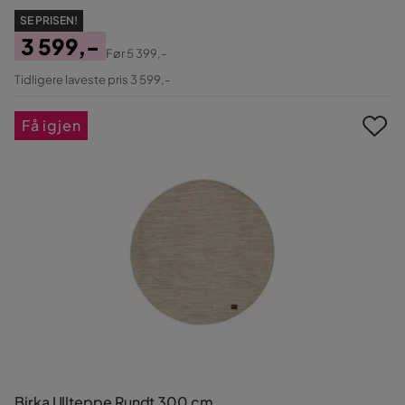
SE PRISEN!
3 599,-
Før
5 399,-
Pris
Original
Tidligere laveste pris 3 599,-
Pris
Få igjen
Birka Ullteppe Rundt 300 cm