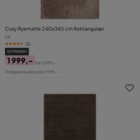
Cozy Ryematte 240x340 cm Rektangulær
Lin
(
2
)
SE PRISEN!
1 999,-
Før
2 999,-
Pris
Original
Tidligere laveste pris 1 999,-
Pris