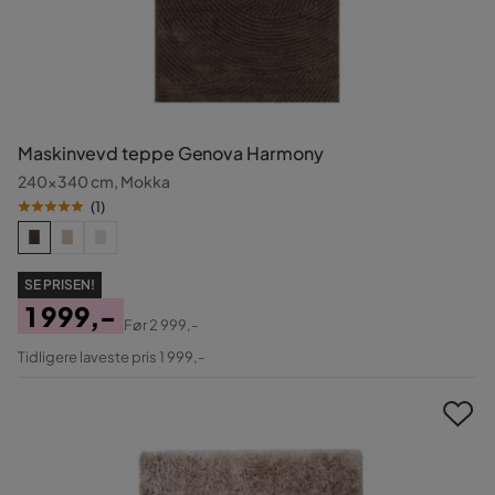
Maskinvevd teppe Genova Harmony
240x340 cm, Mokka
(
1
)
SE PRISEN!
1 999,-
Før
2 999,-
Pris
Original
Tidligere laveste pris 1 999,-
Pris