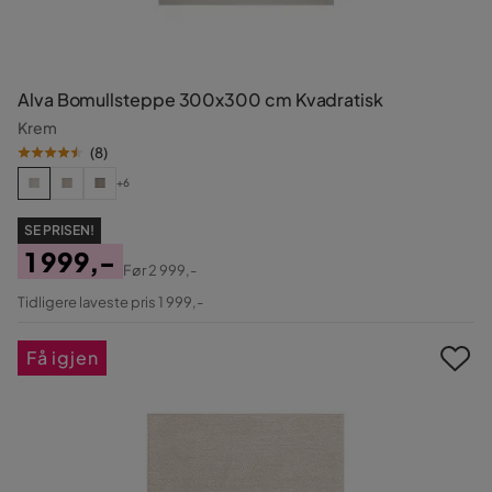
Alva Bomullsteppe 300x300 cm Kvadratisk
Krem
(
8
)
+6
SE PRISEN!
1 999,-
Før
2 999,-
Pris
Original
Tidligere laveste pris 1 999,-
Pris
Få igjen