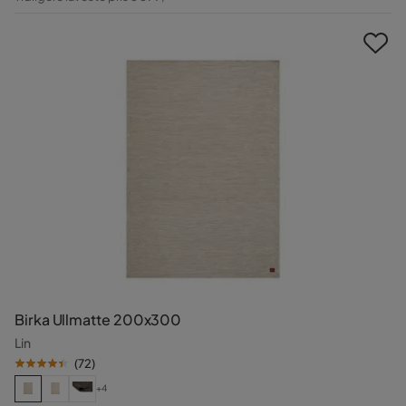
Pris
Birka Ullmatte 200x300
Lin
(
72
)
+4