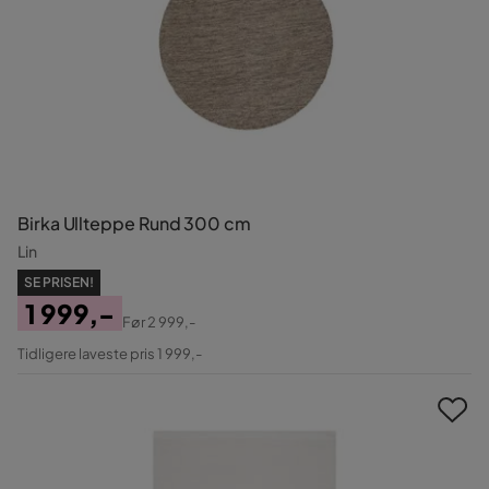
Birka Ullteppe Rund 300 cm
Lin
SE PRISEN!
1 999,-
Før
2 999,-
Pris
Original
Tidligere laveste pris 1 999,-
Pris