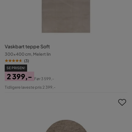
Vaskbart teppe Soft
300x400 cm, Melert lin
(
3
)
SE PRISEN!
2 399,-
Før
3 599,-
Pris
Original
Tidligere laveste pris 2 399,-
Pris