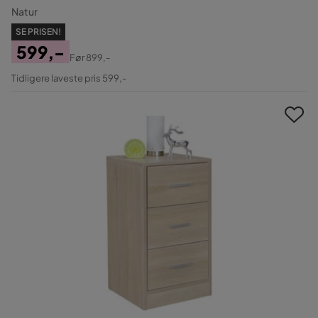
Natur
SE PRISEN!
599,-
Før
899,-
Pris
Original
Tidligere laveste pris 599,-
Pris