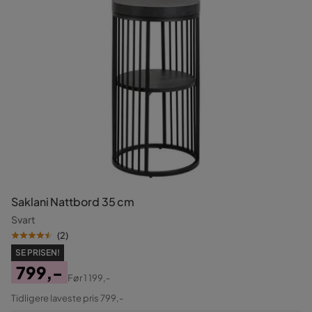
Saklani Nattbord 35 cm
Svart
(
2
)
SE PRISEN!
799,-
Før
1 199,-
Pris
Original
Tidligere laveste pris 799,-
Pris