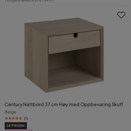
Pris
Century Nattbord 37 cm Høy med Oppbevaring Skuff
Beige
(
1
)
SE PRISEN!