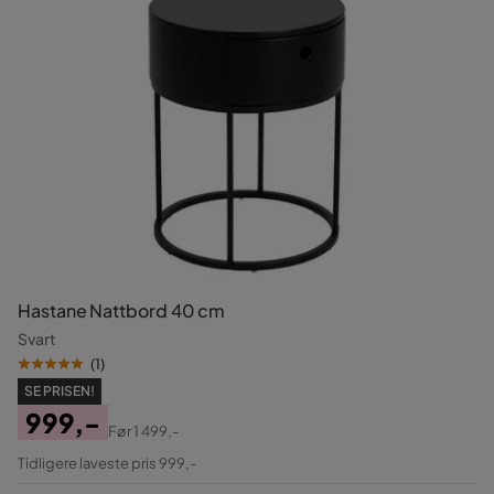
Hastane Nattbord 40 cm
Svart
(
1
)
SE PRISEN!
999,-
Før
1 499,-
Pris
Original
Tidligere laveste pris 999,-
Pris