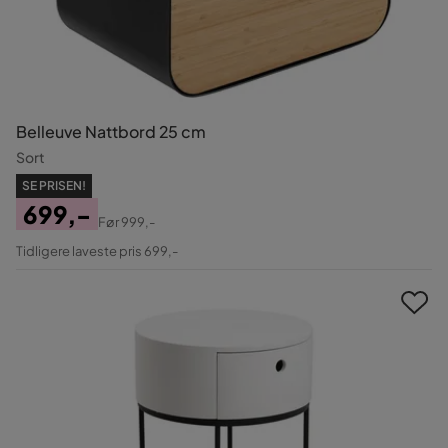
Belleuve Nattbord 25 cm
Sort
SE PRISEN!
699,-
Før
999,-
Pris
Original
Tidligere laveste pris 699,-
Pris