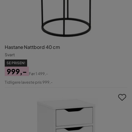
Hastane Nattbord 40 cm
Svart
SE PRISEN!
999,-
Før
1 499,-
Pris
Original
Tidligere laveste pris 999,-
Pris