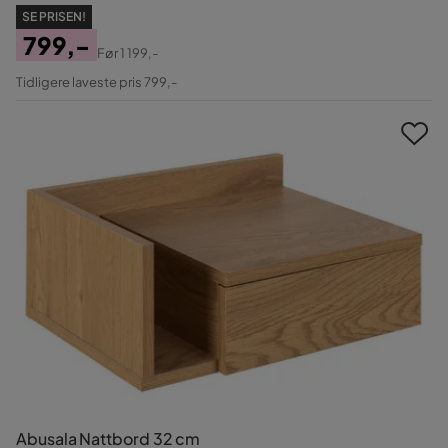
SE PRISEN!
799,-
Før
1 199,-
Pris
Original
Tidligere laveste pris 799,-
Pris
Abusala Nattbord 32 cm