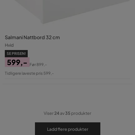
Salmani Nattbord 32 cm
Hvid
SE PRISEN!
599,-
Før
899,-
Pris
Original
Tidligere laveste pris 599,-
Pris
Viser
24
av
35
produkter
Ladd flere produkter