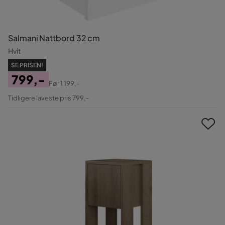
Salmani Nattbord 32 cm
Hvit
SE PRISEN!
799,-
Før
1 199,-
Pris
Original
Tidligere laveste pris 799,-
Pris