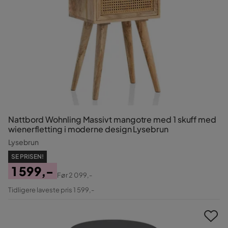
Nattbord Wohnling Massivt mangotre med 1 skuff med
wienerfletting i moderne design Lysebrun
Lysebrun
SE PRISEN!
1 599,-
Før
2 099,-
Pris
Original
Tidligere laveste pris 1 599,-
Pris