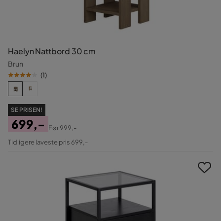
Haelyn Nattbord 30 cm
Brun
(
1
)
SE PRISEN!
699,-
Før
999,-
Pris
Original
Tidligere laveste pris 699,-
Pris