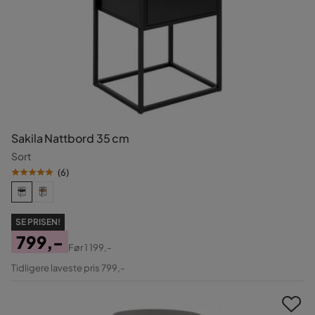
Sakila Nattbord 35 cm
Sort
(
6
)
SE PRISEN!
799,-
Før
1 199,-
Pris
Original
Tidligere laveste pris 799,-
Pris