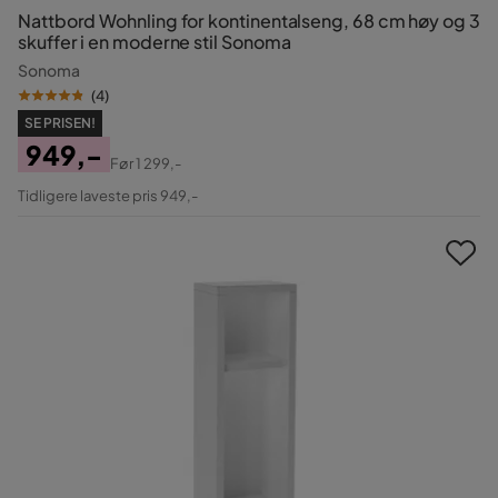
Nattbord Wohnling for kontinentalseng, 68 cm høy og 3
skuffer i en moderne stil Sonoma
Sonoma
(
4
)
SE PRISEN!
949,-
Før
1 299,-
Pris
Original
Tidligere laveste pris 949,-
Pris