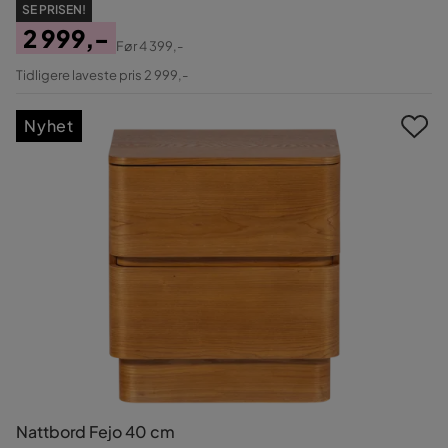
SE PRISEN!
2 999,-
Før
4 399,-
Pris
Original
Tidligere laveste pris 2 999,-
Pris
Nyhet
Nattbord Fejo 40 cm