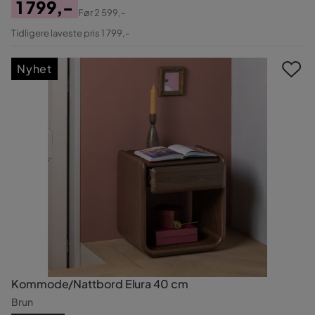
1 799,-
Før
2 599,-
Pris
Original
Tidligere laveste pris 1 799,-
Pris
Nyhet
Kommode/Nattbord Elura 40 cm
Brun