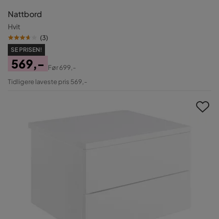
Nattbord
Hvit
(
3
)
SE PRISEN!
569,-
Før
699,-
Pris
Original
Tidligere laveste pris 569,-
Pris