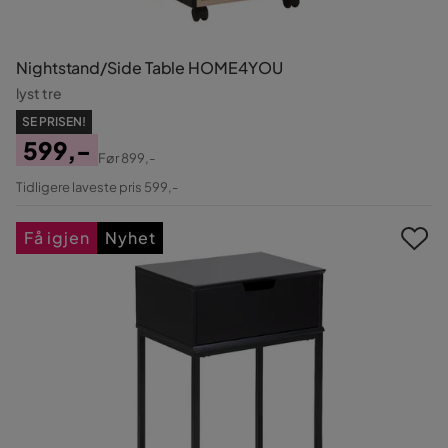
Nightstand/Side Table HOME4YOU
lyst tre
SE PRISEN!
599,-
Før
899,-
Pris
Original
Tidligere laveste pris 599,-
Pris
Få igjen
Nyhet