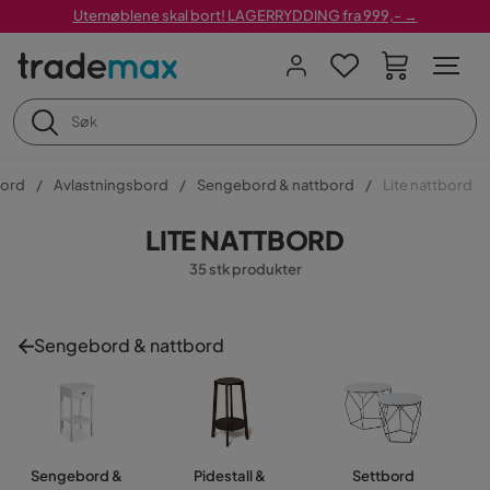
Utemøblene skal bort! LAGERRYDDING fra 999,- →
ord
Avlastningsbord
Sengebord & nattbord
Lite nattbord
LITE NATTBORD
35 stk produkter
Sengebord & nattbord
Sengebord &
Pidestall &
Settbord