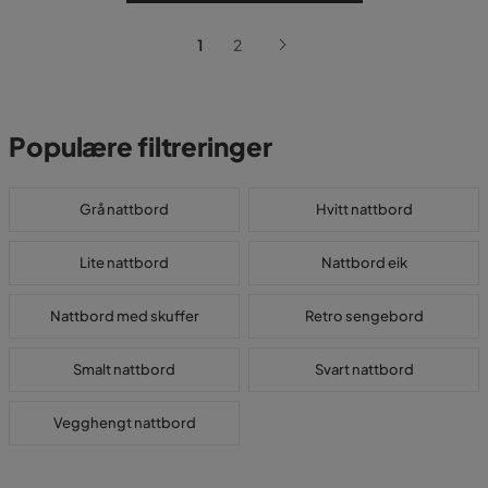
1
2
Populære filtreringer
Grå nattbord
Hvitt nattbord
Lite nattbord
Nattbord eik
Nattbord med skuffer
Retro sengebord
Smalt nattbord
Svart nattbord
Vegghengt nattbord