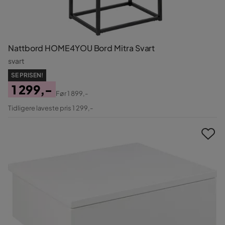
Nattbord HOME4YOU Bord Mitra Svart
svart
SE PRISEN!
1 299,-
Før
1 899,-
Pris
Original
Tidligere laveste pris 1 299,-
Pris