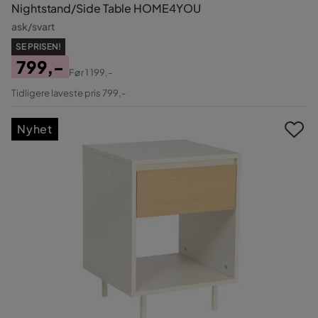
Nightstand/Side Table HOME4YOU
ask/svart
SE PRISEN!
799,-
Før
1 199,-
Pris
Original
Tidligere laveste pris 799,-
Pris
Nyhet