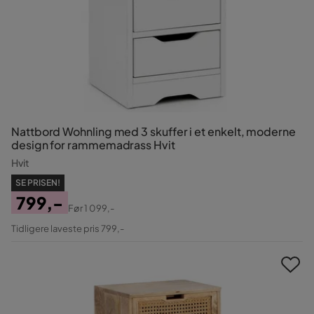
Nattbord Wohnling med 3 skuffer i et enkelt, moderne
design for rammemadrass Hvit
Hvit
SE PRISEN!
799,-
Før
1 099,-
Pris
Original
Tidligere laveste pris 799,-
Pris