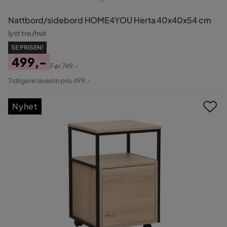
Nattbord/sidebord HOME4YOU Herta 40x40x54 cm
lyst tre/hvit
SE PRISEN!
499,-
Før
749,-
Pris
Original
Tidligere laveste pris 499,-
Pris
Nyhet