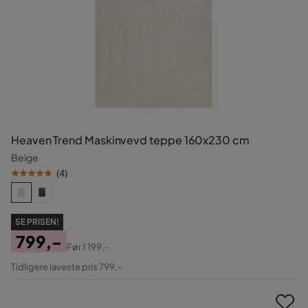
Heaven Trend Maskinvevd teppe 160x230 cm
Beige
(
4
)
SE PRISEN!
799,-
Før
1 199,-
Pris
Original
Tidligere laveste pris 799,-
Pris