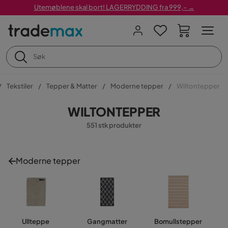
Utemøblene skal bort! LAGERRYDDING fra 999,- →
Tekstiler
Tepper & Matter
Moderne tepper
Wiltontepper
WILTONTEPPER
551 stk produkter
Moderne tepper
Ullteppe
Gangmatter
Bomullstepper