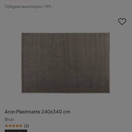
Pris
Original
Tidligere laveste pris 1 199,-
Pris
Aron Plastmatte 240x340 cm
Brun
(
2
)