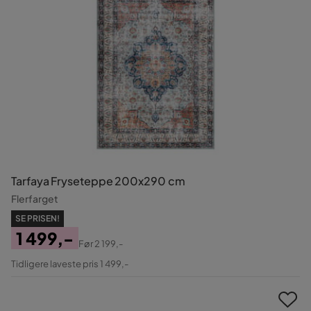
Tarfaya Fryseteppe 200x290 cm
Flerfarget
SE PRISEN!
1 499,-
Før
2 199,-
Pris
Original
Tidligere laveste pris 1 499,-
Pris