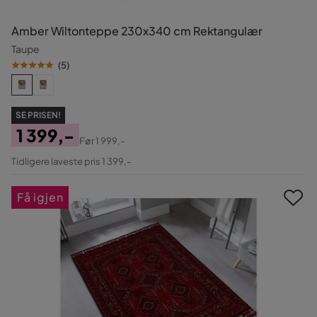
Amber Wiltonteppe 230x340 cm Rektangulær
Taupe
(
5
)
SE PRISEN!
1 399,-
Før
1 999,-
Pris
Original
Tidligere laveste pris 1 399,-
Pris
Få igjen