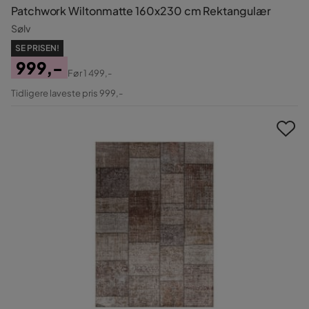
Patchwork Wiltonmatte 160x230 cm Rektangulær
Sølv
SE PRISEN!
999,-
Før
1 499,-
Pris
Original
Tidligere laveste pris 999,-
Pris