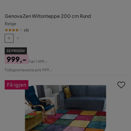
Genova Zen Wiltonteppe 200 cm Rund
Beige
(
4
)
SE PRISEN!
999,-
Før
1 499,-
Pris
Original
Tidligere laveste pris 999,-
Pris
Få igjen