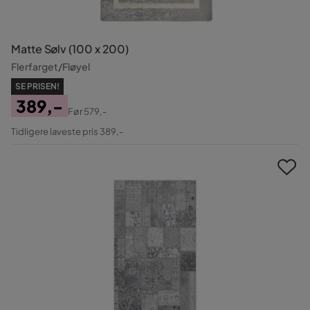
Matte Sølv (100 x 200)
Flerfarget/Fløyel
SE PRISEN!
389,-
Før
579,-
Pris
Original
Tidligere laveste pris 389,-
Pris