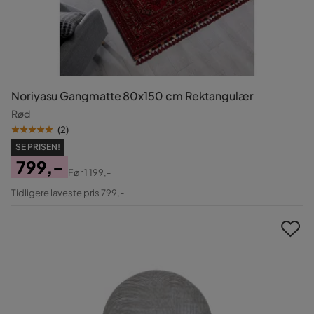
Noriyasu Gangmatte 80x150 cm Rektangulær
Rød
(
2
)
SE PRISEN!
799,-
Før
1 199,-
Pris
Original
Tidligere laveste pris 799,-
Pris