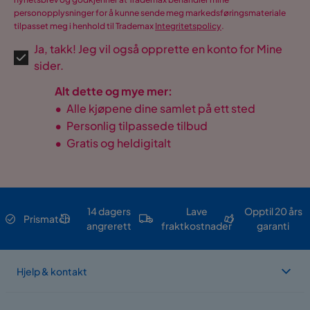
personopplysninger for å kunne sende meg markedsføringsmateriale
tilpasset meg i henhold til Trademax
Integritetspolicy
.
Ja, takk! Jeg vil også opprette en konto for Mine
sider.
Alt dette og mye mer:
•
Alle kjøpene dine samlet på ett sted
•
Personlig tilpassede tilbud
•
Gratis og heldigitalt
14 dagers
Lave
Opptil 20 års
Prismatch
angrerett
fraktkostnader
garanti
Hjelp & kontakt