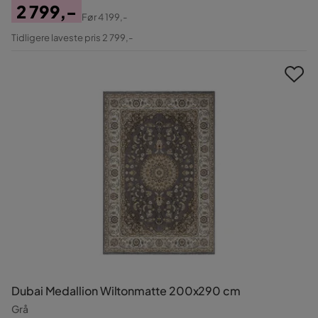
2 799,-
Før
4 199,-
Pris
Original
Tidligere laveste pris 2 799,-
Pris
Dubai Medallion Wiltonmatte 200x290 cm
Grå