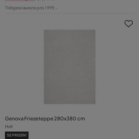
Pris
Original
Tidligere laveste pris 1 999,-
Pris
Genova Friezeteppe 280x380 cm
Hvit
SE PRISEN!