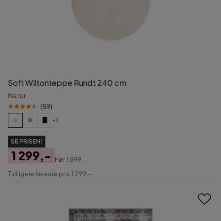
Soft Wiltonteppe Rundt 240 cm
Natur
(
59
)
+3
SE PRISEN!
1 299,-
Før
1 899,-
Pris
Original
Tidligere laveste pris 1 299,-
Pris