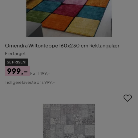
Omendra Wiltonteppe 160x230 cm Rektangulær
Flerfarget
SE PRISEN!
999,-
Før
1 499,-
Pris
Original
Tidligere laveste pris 999,-
Pris