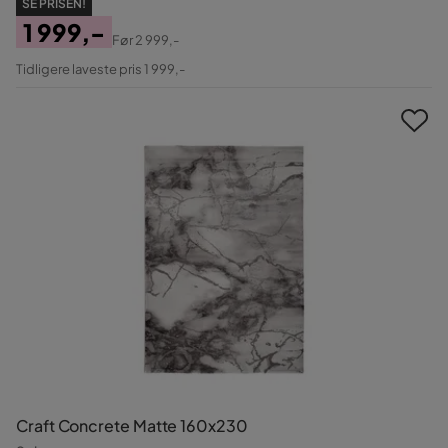
SE PRISEN!
1 999,-
Før
2 999,-
Pris
Original
Tidligere laveste pris 1 999,-
Pris
Craft Concrete Matte 160x230