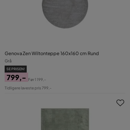
Genova Zen Wiltonteppe 160x160 cm Rund
Grå
SE PRISEN!
799,-
Før
1 199,-
Pris
Original
Tidligere laveste pris 799,-
Pris