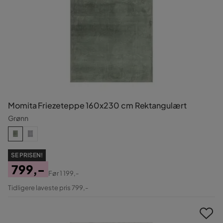
Momita Friezeteppe 160x230 cm Rektangulært
Grønn
SE PRISEN!
799,-
Før
1 199,-
Pris
Original
Tidligere laveste pris 799,-
Pris