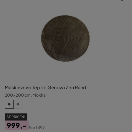
Maskinvevd teppe Genova Zen Rund
200x200 cm, Mokka
SE PRISEN!
999,-
Før
1 499,-