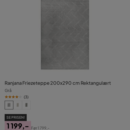
Ranjana Friezeteppe 200x290 cm Rektangulært
Grå
(
3
)
SE PRISEN!
1 199,-
Før
1 799,-