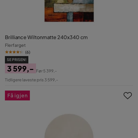
Brilliance Wiltonmatte 240x340 cm
Flerfarget
(
6
)
SE PRISEN!
3 599,-
Før
5 399,-
Pris
Original
Tidligere laveste pris 3 599,-
Pris
Få igjen