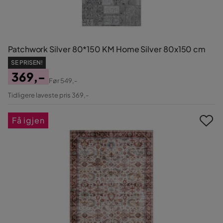
Patchwork Silver 80*150 KM Home Silver 80x150 cm
SE PRISEN!
369,-
Før
549,-
Pris
Original
Tidligere laveste pris 369,-
Pris
Få igjen