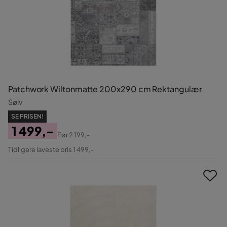
Patchwork Wiltonmatte 200x290 cm Rektangulær
Sølv
SE PRISEN!
1 499,-
Før
2 199,-
Pris
Original
Tidligere laveste pris 1 499,-
Pris