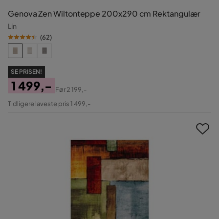
Genova Zen Wiltonteppe 200x290 cm Rektangulær
Lin
(
62
)
SE PRISEN!
1 499,-
Før
2 199,-
Pris
Original
Tidligere laveste pris 1 499,-
Pris