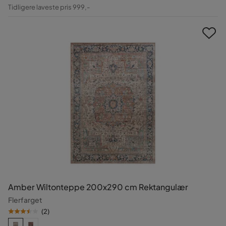
Pris
Original
Tidligere laveste pris 999,-
Pris
Amber Wiltonteppe 200x290 cm Rektangulær
Flerfarget
(
2
)