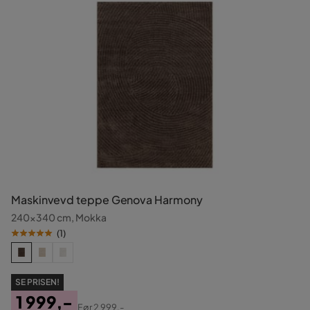
Maskinvevd teppe Genova Harmony
240x340 cm, Mokka
(
1
)
SE PRISEN!
1 999,-
Før
2 999,-