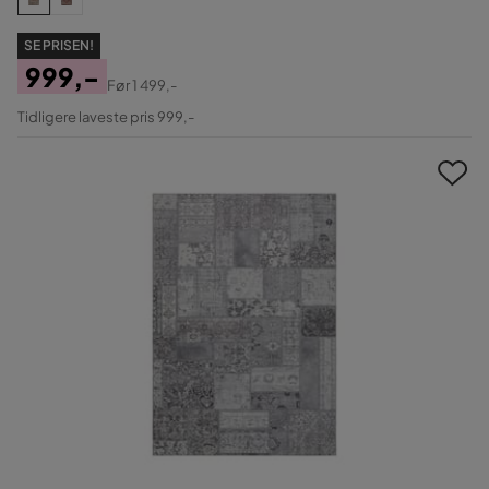
SE PRISEN!
999,-
Før
1 499,-
Pris
Original
Tidligere laveste pris 999,-
Pris