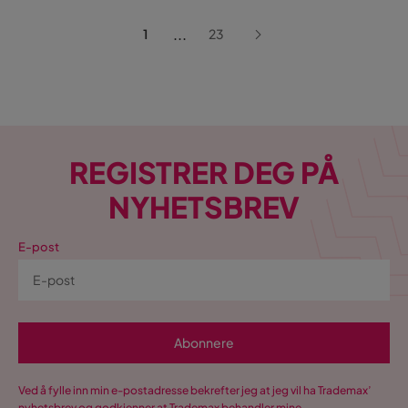
...
1
23
REGISTRER DEG PÅ
NYHETSBREV
E-post
Abonnere
Ved å fylle inn min e-postadresse bekrefter jeg at jeg vil ha Trademax’
nyhetsbrev og godkjenner at Trademax behandler mine