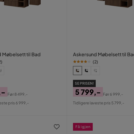
 Møbelsett til Bad
Askersund Møbelsett til Ba
2
)
(
2
)
SE PRISEN!
,-
5 799,-
Før
8 499,-
Før
6 999,-
al
Pris
Original
este pris 6 999,-
Tidligere laveste pris 5 799,-
Pris
Få igjen