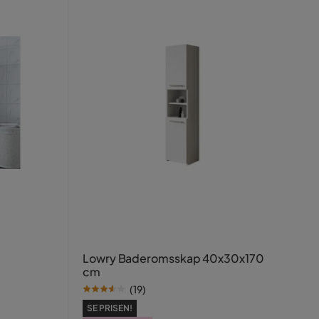
Lowry Baderomsskap 40x30x170
cm
(
19
)
SE PRISEN!