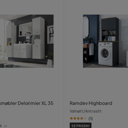
møbler Delorimier XL 35
Ramdev Highboard
Valnøtt/Antrasitt
(
1
)
SE PRISEN!
+1