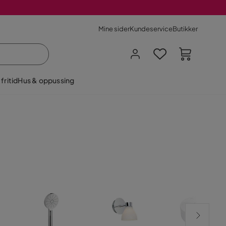
Mine sider
Kundeservice
Butikker
fritid
Hus & oppussing