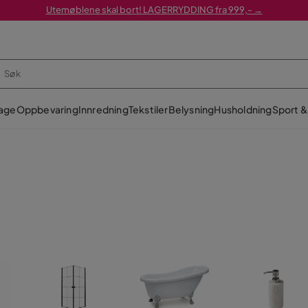
Utemøblene skal bort! LAGERRYDDING fra 999,- →
age
Oppbevaring
Innredning
Tekstiler
Belysning
Husholdning
Sport & 