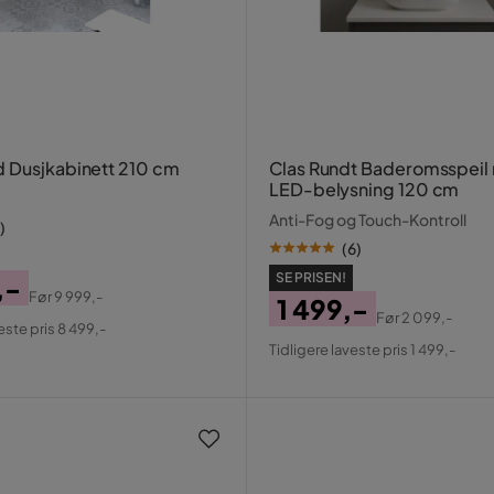
 Dusjkabinett 210 cm
Clas Rundt Baderomsspeil
LED-belysning 120 cm
Anti-Fog og Touch-Kontroll
)
(
6
)
SE PRISEN!
,-
Før
9 999,-
1 499,-
al
Før
2 099,-
este pris 8 499,-
Pris
Original
Tidligere laveste pris 1 499,-
Pris