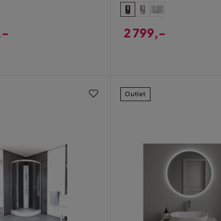
,-
2 799,-
Pris
Outlet