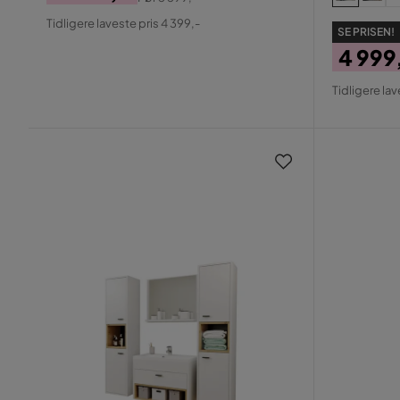
Pris
Original
Tidligere laveste pris 4 399,-
SE PRISEN!
Pris
4 999
Pris
Origin
Tidligere lav
Pris