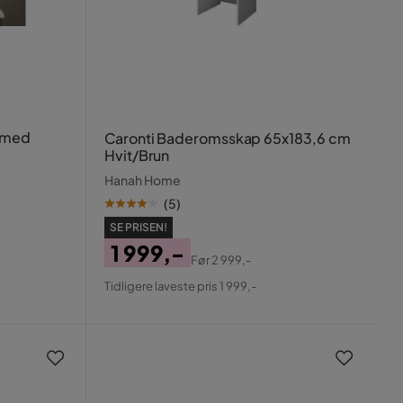
 med
Caronti Baderomsskap 65x183,6 cm
Hvit/Brun
Hanah Home
(
5
)
SE PRISEN!
1 999,-
Før
2 999,-
Pris
Original
Tidligere laveste pris 1 999,-
Pris