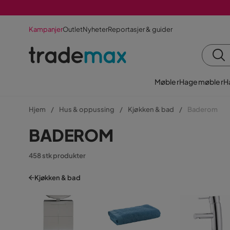
Kampanjer
Outlet
Nyheter
Reportasjer & guider
Møbler
Hagemøbler
H
Hjem
Hus & oppussing
Kjøkken & bad
Baderom
BADEROM
458 stk produkter
Kjøkken & bad