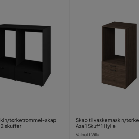
kin/tørketrommel-skap
Skap til vaskemaskin/tør
2 skuffer
Aza 1 Skuff 1 Hylle
Valnøtt Villa