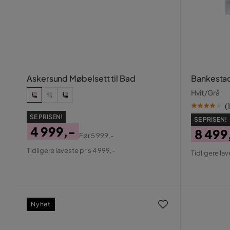
Askersund Møbelsett til Bad
Bankestad
Hvit/Grå
(
1
SE PRISEN!
SE PRISEN!
4 999,-
8 499
Før
5 999,-
Pris
Original
Pris
Origin
Tidligere laveste pris 4 999,-
Tidligere lav
Pris
Pris
Nyhet