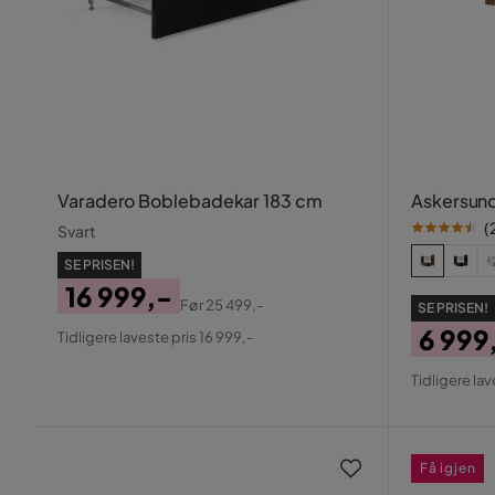
Varadero Boblebadekar 183 cm
Askersund
(
Svart
SE PRISEN!
16 999,-
Før
25 499,-
SE PRISEN!
Pris
Original
6 999
Tidligere laveste pris 16 999,-
Pris
Pris
Origin
Tidligere lav
Pris
Få igjen