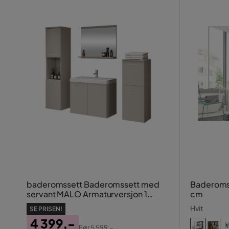
baderomssett Baderomssett med
Baderoms
servant MALO Armaturversjon 1
cm
Inkludert
Hvit
SE PRISEN!
4 399,-
Før
5 599,-