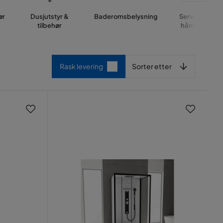
ør
Dusjutstyr &
Baderomsbelysning
Servant og
tilbehør
håndvask
Sorter etter
Rask levering
Sorter etter