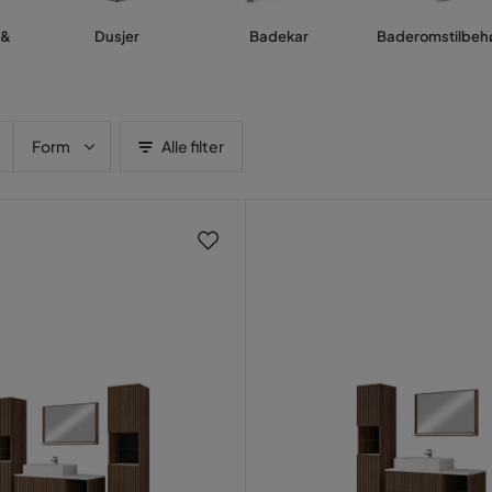
 &
Dusjer
Badekar
Baderomstilbeh
Form
Alle filter