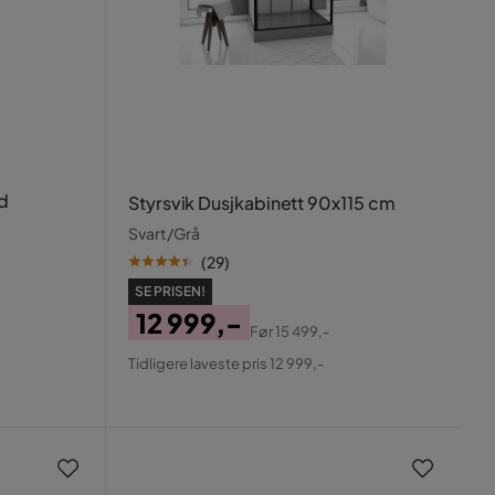
d
Styrsvik Dusjkabinett 90x115 cm
Svart/Grå
(
29
)
SE PRISEN!
12 999,-
Før
15 499,-
Pris
Original
Tidligere laveste pris 12 999,-
Pris