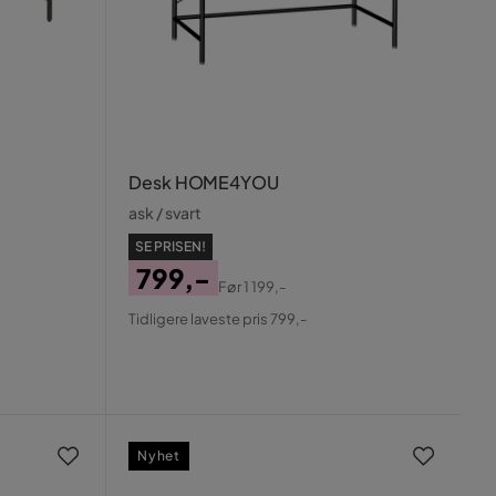
Desk HOME4YOU
ask / svart
SE PRISEN!
799,-
Før
1 199,-
Pris
Original
Tidligere laveste pris 799,-
Pris
Nyhet