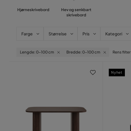
Hjørneskrivebord
Hev og senkbart
skrivebord
Farge
Størrelse
Pris
Kategori
Lengde: 0-100 cm
Bredde: 0-100 cm
Rens filter
Nyhet