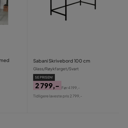
 med
Sabani Skrivebord 100 cm
Glass/Røykfarget/Svart
SE PRISEN!
2 799,-
Før
4 199,-
Pris
Original
Tidligere laveste pris 2 799,-
Pris