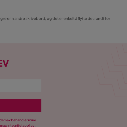
ngre enn andre skrivebord, og det er enkelt å flytte det rundt for
EV
Trademax behandler mine
demax
Integritetspolicy
.