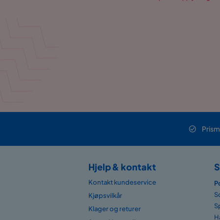
Prism
Hjelp & kontakt
S
Kontakt kundeservice
P
S
Kjøpsvilkår
S
Klager og returer
H