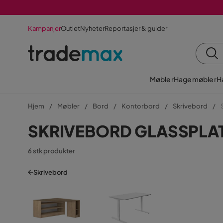
Kampanjer
Outlet
Nyheter
Reportasjer & guider
Møbler
Hagemøbler
H
Hjem
Møbler
Bord
Kontorbord
Skrivebord
SKRIVEBORD GLASSPLA
6 stk produkter
Skrivebord