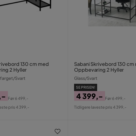
krivebord 130 cm med
Sabani Skrivebord 130 cm
ng 2 Hyller
Oppbevaring 2 Hyller
farget/Svart
Glass/Svart
SE PRISEN!
,-
4 399,-
Før
6 499,-
Før
6 499,-
al
Pris
Original
este pris 4 399,-
Tidligere laveste pris 4 399,-
Pris