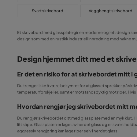
Svart skrivebord
Vegghengt skrivebord
Et skrivebord med glassplate gir en moderne og lett design samt
design som med en rustikk industriell innredning med nakne mu
Design hjemmet ditt med et skrive
Er det en risiko for at skrivebordet mitt i
Du trenger ikke å være bekymret for at glasset sprekker på skri
temperaturforskjeller, samt er motstandsdyktig mot riper. Hvis
Hvordan rengjør jeg skrivebordet mitt m
Du rengjør skrivebordet ditt med glassplate med en myk klut. Hv
litt såpe. Glassplaten er laget av herdet glass og er svært holdb
aggressiv rengjøring kan lage riper selv i herdet glass.