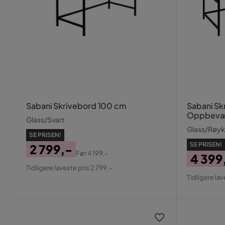
Sabani Skrivebord 100 cm
Sabani S
Oppbevari
Glass/Svart
Glass/Røyk
SE PRISEN!
SE PRISEN!
2 799,-
Før
4 199,-
4 399
Pris
Original
Tidligere laveste pris 2 799,-
Pris
Origin
Pris
Tidligere lav
Pris