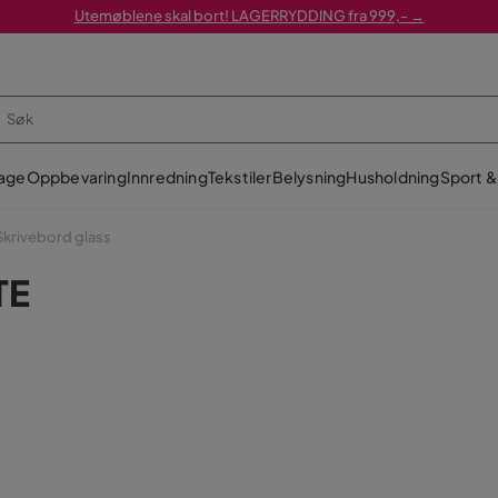
Utemøblene skal bort! LAGERRYDDING fra 999,- →
age
Oppbevaring
Innredning
Tekstiler
Belysning
Husholdning
Sport & 
Skrivebord glass
TE