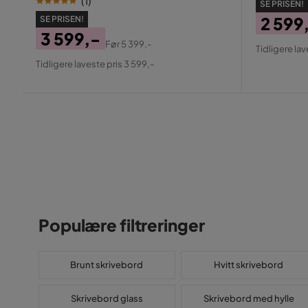
(
1
)
SE PRISEN!
2 599
SE PRISEN!
3 599,-
Pris
Origin
Før
5 399,-
Tidligere lav
Pris
Original
Pris
Tidligere laveste pris 3 599,-
Pris
Populære filtreringer
Brunt skrivebord
Hvitt skrivebord
Skrivebord glass
Skrivebord med hylle