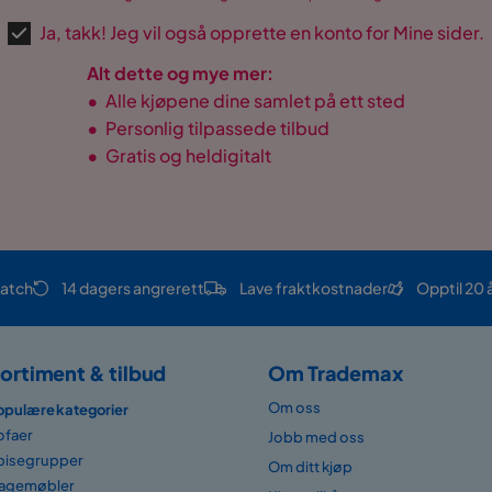
Ja, takk! Jeg vil også opprette en konto for Mine sider.
Alt dette og mye mer:
•
Alle kjøpene dine samlet på ett sted
•
Personlig tilpassede tilbud
•
Gratis og heldigitalt
atch
14 dagers angrerett
Lave fraktkostnader
Opptil 20 
ortiment & tilbud
Om Trademax
Om oss
opulære kategorier
ofaer
Jobb med oss
pisegrupper
Om ditt kjøp
agemøbler