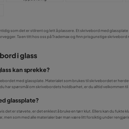
idig som det er stilrent og lett å plassere. Et skrivebord med glassplat
rvegger. Ta en titt hos oss på Trademax og finn prisgunstige skrivebo
bord i glass
 glass kan sprekke?
vebordet med glassplate. Materialet som brukes til skrivebordet er herdet
 du har spørsmål om skrivebordets holdbarhet, er du alltid velkommen ti
ed glassplate?
is det er støvete, er det enklest å bruke en tørr klut. Ellers kan du fu
ar, men som med alle materialer bør man være litt forsiktig under rengjørin