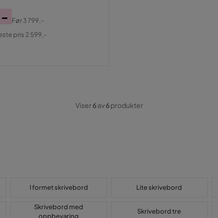
,-
Før
3 799,-
al
este pris 2 599,-
Viser
6
av
6
produkter
l formet skrivebord
Lite skrivebord
Skrivebord med
Skrivebord tre
oppbevaring