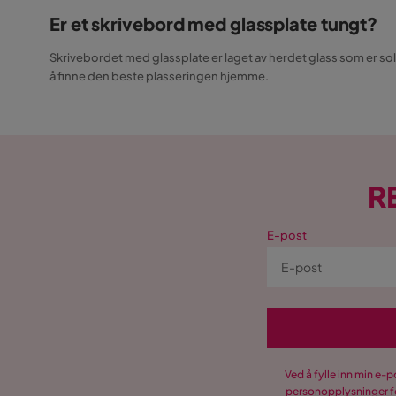
Er et skrivebord med glassplate tungt?
Skrivebordet med glassplate er laget av herdet glass som er solid 
å finne den beste plasseringen hjemme.
R
E-post
Ved å fylle inn min e-
personopplysninger fo