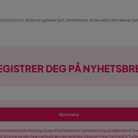
til tross for at det er ganske tynt. Dette betyr at skrivebordet ikke er ty
EGISTRER DEG PÅ NYHETSBR
Abonnere
postadresse bekrefter jeg at jeg vil ha Trademax’ nyhetsbrev og godkjenner at 
r å kunne sende meg markedsføringsmateriale tilpasset meg i henhold til Tra