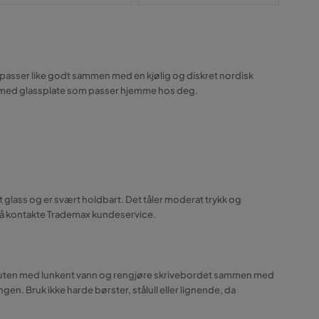
e passer like godt sammen med en kjølig og diskret nordisk
rd med glassplate som passer hjemme hos deg.
 glass og er svært holdbart. Det tåler moderat trykk og
l å kontakte Trademax kundeservice.
kte kluten med lunkent vann og rengjøre skrivebordet sammen med
gen. Bruk ikke harde børster, stålull eller lignende, da