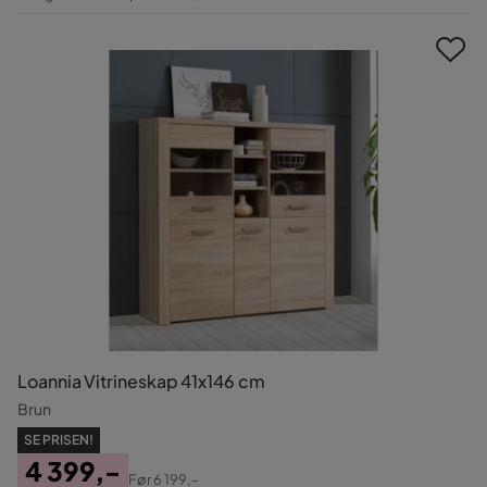
Pris
Loannia Vitrineskap 41x146 cm
Brun
SE PRISEN!
4 399,-
Før
6 199,-