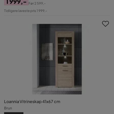
1 999,-
Før
2 599,-
Pris
Original
Tidligere laveste pris 1 999,-
Pris
Loannia Vitrineskap 41x67 cm
Brun