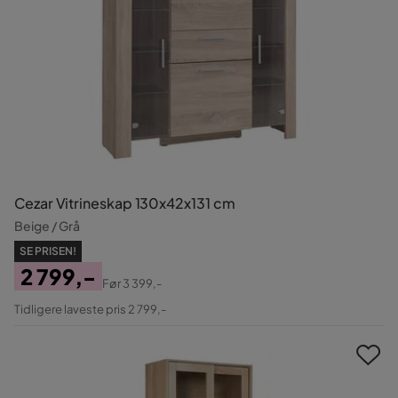
Cezar Vitrineskap 130x42x131 cm
Beige / Grå
SE PRISEN!
2 799,-
Før
3 399,-
Pris
Original
Tidligere laveste pris 2 799,-
Pris