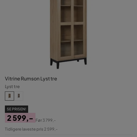
Vitrine Rumson Lyst tre
Lyst tre
SE PRISEN!
2 599,-
Før
3 799,-
Pris
Original
Tidligere laveste pris 2 599,-
Pris