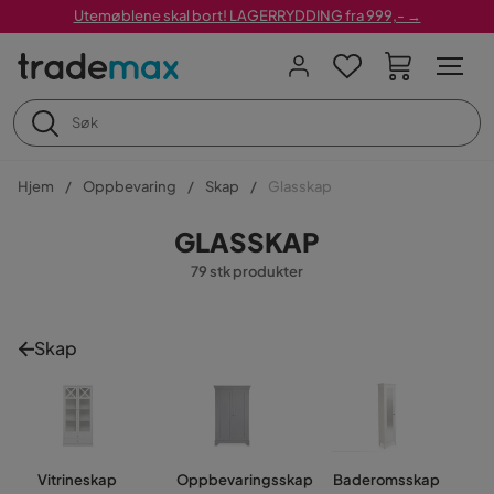
Utemøblene skal bort! LAGERRYDDING fra 999,- →
Hjem
Oppbevaring
Skap
Glasskap
GLASSKAP
79 stk produkter
Skap
Vitrineskap
Oppbevaringsskap
Baderomsskap