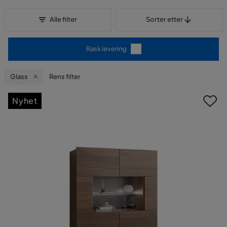
Sorter etter
Alle filter
Sorter etter
Rask levering
Glass
Rens filter
Nyhet