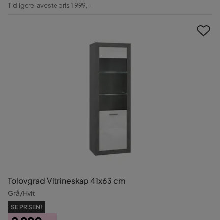
Pris
Original
Tidligere laveste pris 1 999,-
Pris
Tolovgrad Vitrineskap 41x63 cm
Grå/Hvit
SE PRISEN!