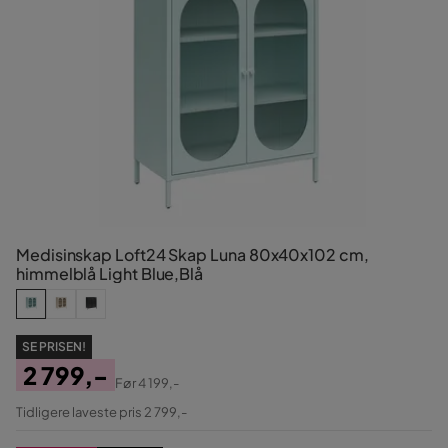
Medisinskap Loft24 Skap Luna 80x40x102 cm,
himmelblå Light Blue,Blå
SE PRISEN!
2 799,-
Før
4 199,-
Pris
Original
Tidligere laveste pris 2 799,-
Pris