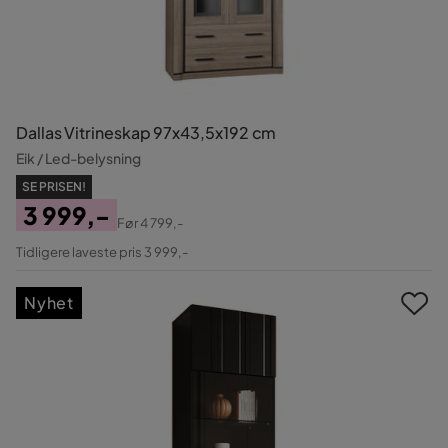
Dallas Vitrineskap 97x43,5x192 cm
Eik / Led-belysning
SE PRISEN!
3 999,-
Før
4 799,-
Pris
Original
Tidligere laveste pris 3 999,-
Pris
Nyhet