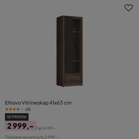
Elhovo Vitrineskap 41x63 cm
(
4
)
SE PRISEN!
2 999,-
Før
4 199,-
Pris
Original
Tidligere laveste pris 2 999,-