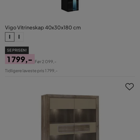
Vigo Vitrineskap 40x30x180 cm
SE PRISEN!
1 799,-
Før
2 099,-
Pris
Original
Tidligere laveste pris 1 799,-
Pris