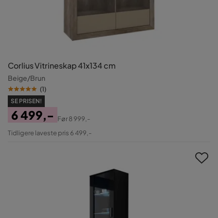
Corlius Vitrineskap 41x134 cm
Beige/Brun
(
1
)
SE PRISEN!
6 499,-
Før
8 999,-
Pris
Original
Tidligere laveste pris 6 499,-
Pris