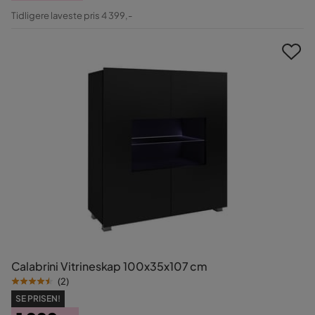
Pris
Original
Tidligere laveste pris 4 399,-
Pris
Calabrini Vitrineskap 100x35x107 cm
(
2
)
SE PRISEN!