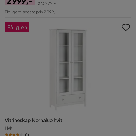
2 999,-
Før
3 999,-
Pris
Original
Tidligere laveste pris 2 999,-
Pris
Få igjen
Vitrineskap Nornalup hvit
Hvit
(
1
)