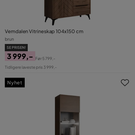
Vemdalen Vitrineskap 104x150 cm
brun
SE PRISEN!
3 999,-
Før
5 799,-
Pris
Original
Tidligere laveste pris 3 999,-
Pris
Nyhet