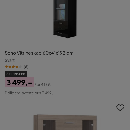
Soho Vitrineskap 60x41x192 cm
Svart
(
6
)
SE PRISEN!
3 499,-
Før
4 199,-
Pris
Original
Tidligere laveste pris 3 499,-
Pris