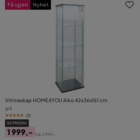
Få igjen
Nyhet
Vitrineskap HOME4YOU Aiko 42x36x161 cm
grå
(
3
)
SE PRISEN!
1 999,-
Før
2 999,-