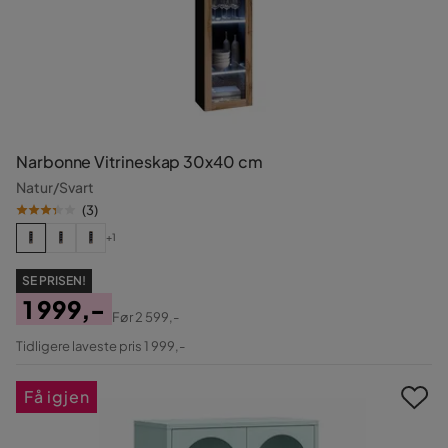
Narbonne Vitrineskap 30x40 cm
Natur/Svart
(
3
)
+1
SE PRISEN!
1 999,-
Før
2 599,-
Pris
Original
Tidligere laveste pris 1 999,-
Pris
Få igjen