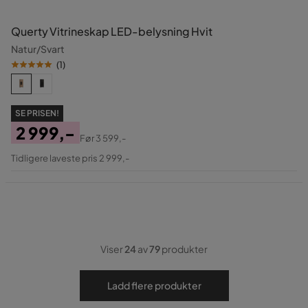
Querty Vitrineskap LED-belysning Hvit
Natur/Svart
(
1
)
SE PRISEN!
2 999,-
Før
3 599,-
Pris
Original
Tidligere laveste pris 2 999,-
Pris
Viser
24
av
79
produkter
Ladd flere produkter