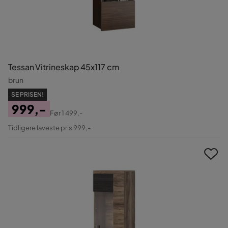
Tessan Vitrineskap 45x117 cm
brun
SE PRISEN!
999,-
Før
1 499,-
Pris
Original
Tidligere laveste pris 999,-
Pris