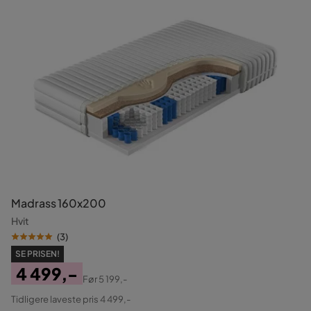
Madrass 160x200
Hvit
(
3
)
SE PRISEN!
4 499,-
Før
5 199,-
Pris
Original
Tidligere laveste pris 4 499,-