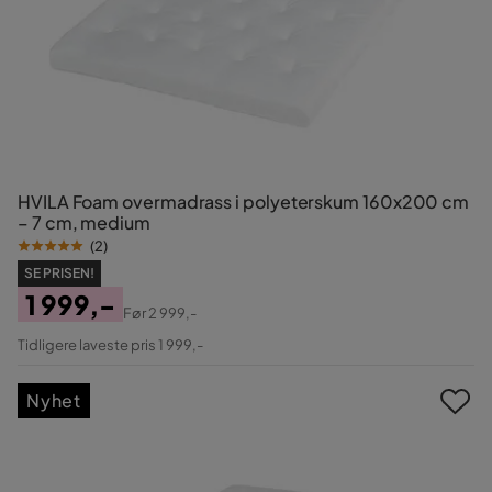
HVILA Foam overmadrass i polyeterskum 160x200 cm
– 7 cm, medium
(
2
)
SE PRISEN!
1 999,-
Før
2 999,-
Pris
Original
Tidligere laveste pris 1 999,-
Pris
Nyhet