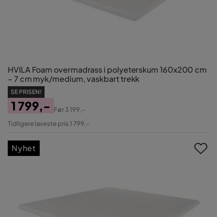
HVILA Foam overmadrass i polyeterskum 160x200 cm
– 7 cm myk/medium, vaskbart trekk
SE PRISEN!
1 799,-
Før
3 199,-
Pris
Original
Tidligere laveste pris 1 799,-
Pris
Nyhet