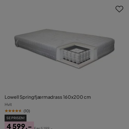
Lowell Springfjærmadrass 160x200 cm
Hvit
(
10
)
SE PRISEN!
4 599,-
Før
5 199,-