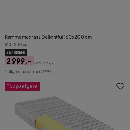
Rammemadrass Delightful 160x200 cm
160x200 cm
SE PRISEN!
2 999,-
Før
4 399,-
Pris
Original
Tidligere laveste pris 2 999,-
Pris
Toppselgere