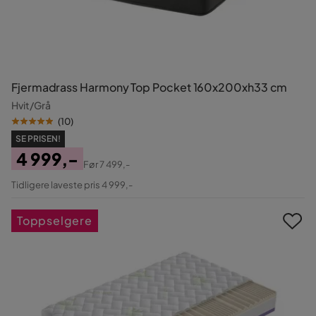
Fjermadrass Harmony Top Pocket 160x200xh33 cm
Hvit/Grå
(
10
)
SE PRISEN!
4 999,-
Før
7 499,-
Pris
Original
Tidligere laveste pris 4 999,-
Pris
Toppselgere