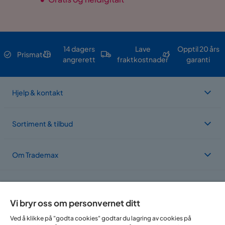
14 dagers
Lave
Opptil 20 års
Prismatch
angrerett
fraktkostnader
garanti
Hjelp & kontakt
Sortiment & tilbud
Om Trademax
Vi er lokalisert i flere land
Vi bryr oss om personvernet ditt
Ved å klikke på "godta cookies" godtar du lagring av cookies på