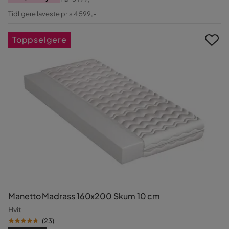
Pris
Original
Tidligere laveste pris 4 599,-
Pris
Toppselgere
Manetto Madrass 160x200 Skum 10 cm
Hvit
(
23
)