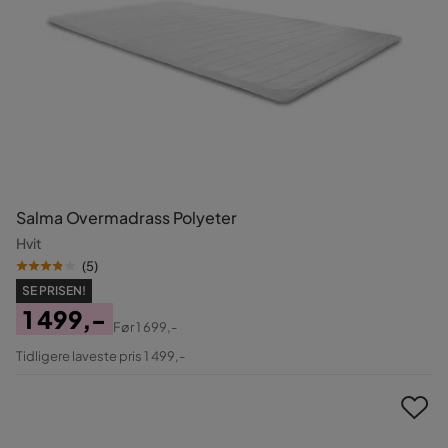
Salma Overmadrass Polyeter
Hvit
(
5
)
SE PRISEN!
1 499,-
Før
1 699,-
Pris
Original
Tidligere laveste pris 1 499,-
Pris