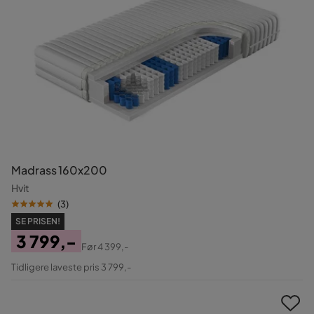
Madrass 160x200
Hvit
(
3
)
SE PRISEN!
3 799,-
Før
4 399,-
Pris
Original
Tidligere laveste pris 3 799,-
Pris