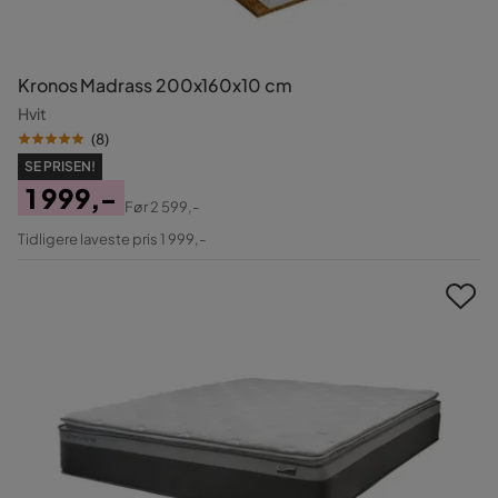
Kronos Madrass 200x160x10 cm
Hvit
(
8
)
SE PRISEN!
1 999,-
Før
2 599,-
Pris
Original
Tidligere laveste pris 1 999,-
Pris