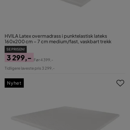
HVILA Latex overmadrass i punktelastisk lateks
160x200 cm – 7 cm medium/fast, vaskbart trekk
SE PRISEN!
3 299,-
Før
4 399,-
Pris
Original
Tidligere laveste pris 3 299,-
Pris
Nyhet