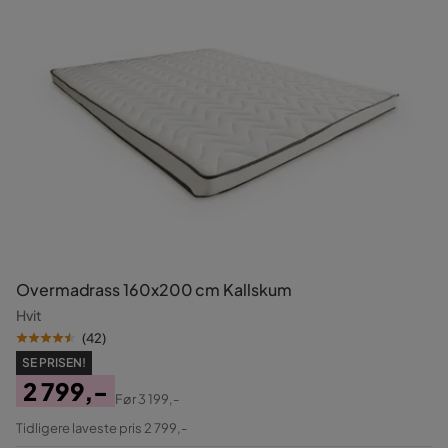
Overmadrass 160x200 cm Kallskum
Hvit
(
42
)
SE PRISEN!
2 799,-
Før
3 199,-
Pris
Original
Tidligere laveste pris 2 799,-
Pris