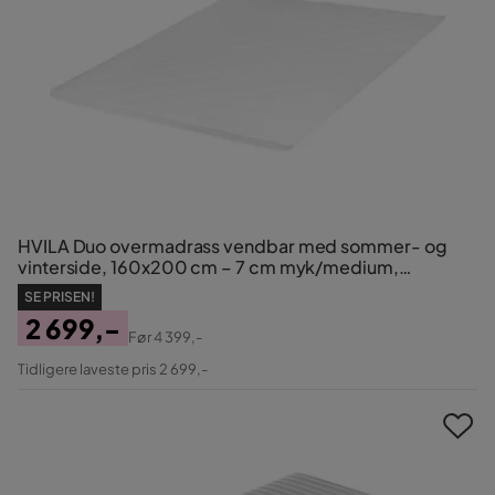
HVILA Duo overmadrass vendbar med sommer- og
vinterside, 160x200 cm – 7 cm myk/medium,
polyeterskum, vaskbart trekk
SE PRISEN!
2 699,-
Før
4 399,-
Pris
Original
Tidligere laveste pris 2 699,-
Pris