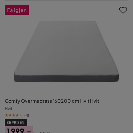
Pris
Få igjen
Comfy Overmadrass 160200 cm Hvit Hvit
Hvit
(
4
)
SE PRISEN!
1 999,-