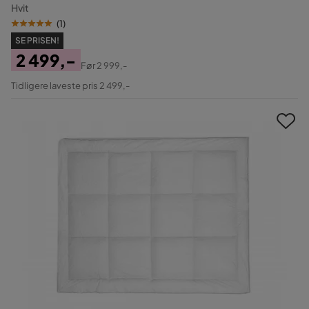
Hvit
(
1
)
SE PRISEN!
2 499,-
Før
2 999,-
Pris
Original
Tidligere laveste pris 2 499,-
Pris