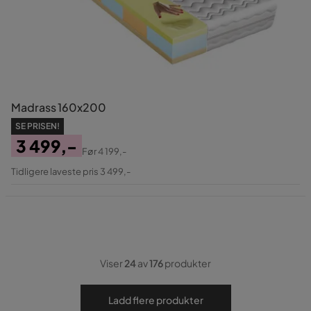
Madrass 160x200
SE PRISEN!
3 499,-
Før
4 199,-
Pris
Original
Tidligere laveste pris 3 499,-
Pris
Viser
24
av
176
produkter
Ladd flere produkter