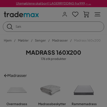
Utemøblene skal bort! LAGERRYDDING fra 999,- →
Hjem
Møbler
Senger
Madrasser
Madrass 160x200
MADRASS 160X200
176 stk produkter
Madrasser
Overmadrass
Madrassbeskytter
Rammemadrass