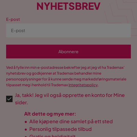
NYHETSBREV
E-post
Abonnere
Ved å fylle inn min e-postadresse bekrefter jeg at jeg vil ha Trademax’
nyhetsbrev og godkjenner at Trademax behandler mine
personopplysninger for å kunne sende meg markedsføringsmateriale
tilpasset meg i henhold til Trademax
Integritetspolicy
.
Ja, takk! Jeg vil også opprette en konto for Mine
sider.
Alt dette og mye mer:
•
Alle kjøpene dine samlet på ett sted
•
Personlig tilpassede tilbud
•
Gratis og heldigitalt