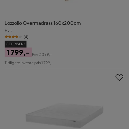
Lozzollo Overmadrass 160x200cm
Hvit
(
4
)
SE PRISEN!
1 799,-
Før
2 099,-
Pris
Original
Tidligere laveste pris 1 799,-
Pris