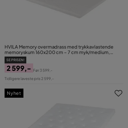
HVILA Memory overmadrass med trykkavlastende
memoryskum 160x200 cm – 7 cm myk/medium,
vaskbart trekk
SE PRISEN!
2 599,-
Før
3 599,-
Pris
Original
Tidligere laveste pris 2 599,-
Pris
Nyhet