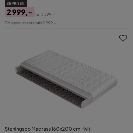
SE PRISEN!
2 999,-
Før
3 399,-
Pris
Original
Tidligere laveste pris 2 999,-
Pris
Steningsbo Madrass 160x200 cm Hvit