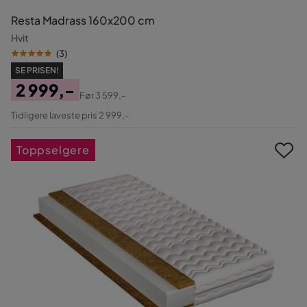
Resta Madrass 160x200 cm
Hvit
(
3
)
SE PRISEN!
2 999,-
Før
3 599,-
Pris
Original
Tidligere laveste pris 2 999,-
Pris
Toppselgere