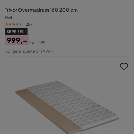
Trivor Overmadrass 160 200 cm
Hvit
(
28
)
SE PRISEN!
999,-
Før
1 499,-
Pris
Original
Tidligere laveste pris 999,-
Pris