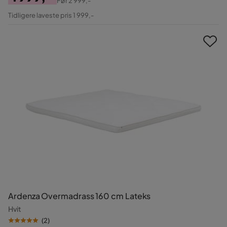
Før
2 999,-
Pris
Original
Tidligere laveste pris 1 999,-
Pris
Ardenza Overmadrass 160 cm Lateks
Hvit
(
2
)