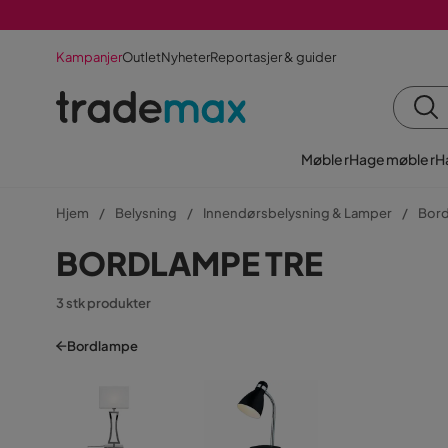
Kampanjer
Outlet
Nyheter
Reportasjer & guider
Møbler
Hagemøbler
H
Hjem
Belysning
Innendørsbelysning & Lamper
Bor
BORDLAMPE TRE
3 stk produkter
Bordlampe