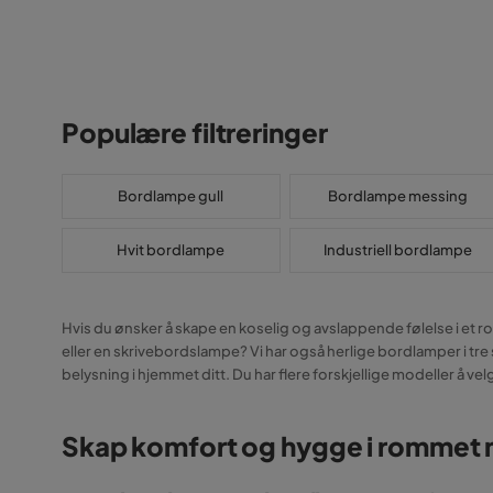
Populære filtreringer
Bordlampe gull
Bordlampe messing
Hvit bordlampe
Industriell bordlampe
Hvis du ønsker å skape en koselig og avslappende følelse i et ro
eller en skrivebordslampe? Vi har også herlige bordlamper i tre 
belysning i hjemmet ditt. Du har flere forskjellige modeller å vel
Skap komfort og hygge i rommet 