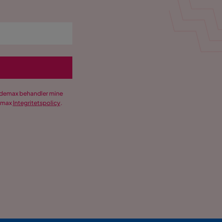
Trademax behandler mine
demax
Integritetspolicy
.