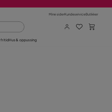
Mine sider
Kundeservice
Butikker
fritid
Hus & oppussing