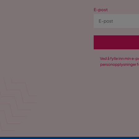
E-post
Ved å fylle inn min e-
personopplysninger fo