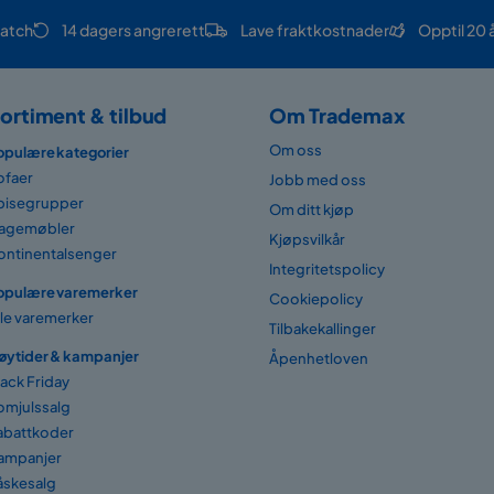
atch
14 dagers angrerett
Lave fraktkostnader
Opptil 20 
ortiment & tilbud
Om Trademax
Om oss
opulære kategorier
ofaer
Jobb med oss
pisegrupper
Om ditt kjøp
agemøbler
Kjøpsvilkår
ontinentalsenger
Integritetspolicy
opulære varemerker
Cookiepolicy
lle varemerker
Tilbakekallinger
øytider & kampanjer
Åpenhetloven
lack Friday
omjulssalg
abattkoder
ampanjer
åskesalg