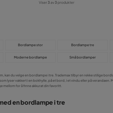
Viser
3
av
3
produkter
Bordlampe stor
Bordlampe tre
Moderne bordlampe
Små bordlamper
m, kan du velge en bordlampe i tre. Trademax tilbyr en rekke stilige bordl
som lyser vakkert i en bokhylle, på et bord, i et vindu eller på verandaen
ge mellom for å finne akkurat din favoritt.
med en bordlampe i tre