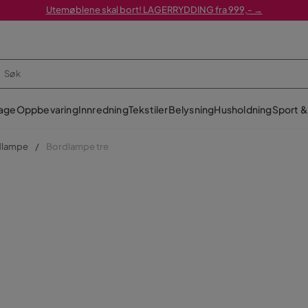
Utemøblene skal bort! LAGERRYDDING fra 999,- →
age
Oppbevaring
Innredning
Tekstiler
Belysning
Husholdning
Sport & 
dlampe
Bordlampe tre