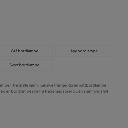
Grå bordlampe
Høy bordlampe
Svart bordlampe
amper i tre til alle hjem. Kanskje trenger du en nattbordlampe
. Med en bordlampe i tre fra Trademax sprer du en stemningsfull