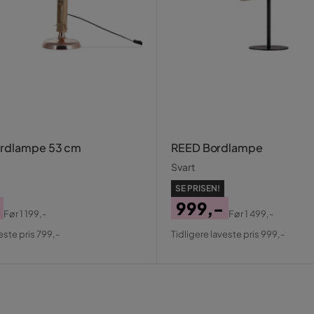
ordlampe 53 cm
REED Bordlampe
Svart
SE PRISEN!
999,-
Før
1 199,-
Før
1 499,-
al
Pris
Original
este pris 799,-
Tidligere laveste pris 999,-
Pris