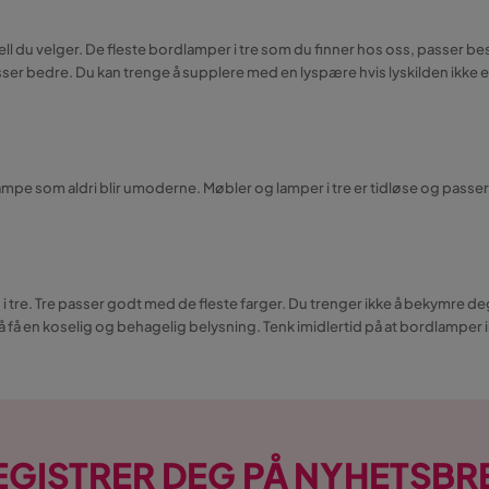
dell du velger. De fleste bordlamper i tre som du finner hos oss, passer 
sser bedre. Du kan trenge å supplere med en lyspære hvis lyskilden ikke 
e som aldri blir umoderne. Møbler og lamper i tre er tidløse og passer lik
i tre. Tre passer godt med de fleste farger. Du trenger ikke å bekymre 
 å få en koselig og behagelig belysning. Tenk imidlertid på at bordlamper 
EGISTRER DEG PÅ NYHETSBR