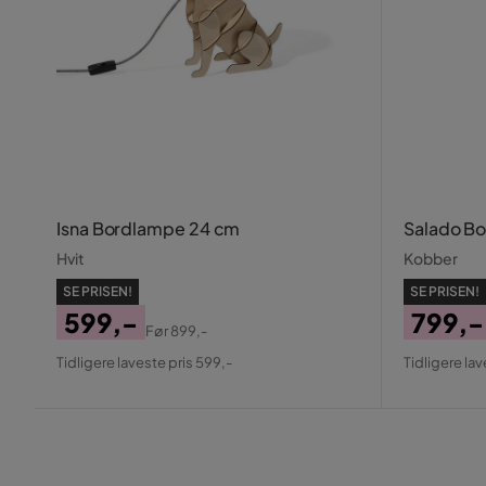
Isna Bordlampe 24 cm
Salado B
Hvit
Kobber
SE PRISEN!
SE PRISEN!
599,-
799,-
Før
899,-
Pris
Original
Pris
Origin
Tidligere laveste pris 599,-
Tidligere lav
Pris
Pris