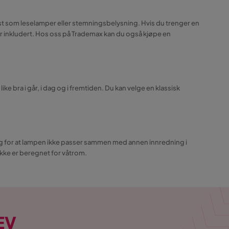
best som leselamper eller stemningsbelysning. Hvis du trenger en
er inkludert. Hos oss på Trademax kan du også kjøpe en
e bra i går, i dag og i fremtiden. Du kan velge en klassisk
deg for at lampen ikke passer sammen med annen innredning i
ikke er beregnet for våtrom.
EV