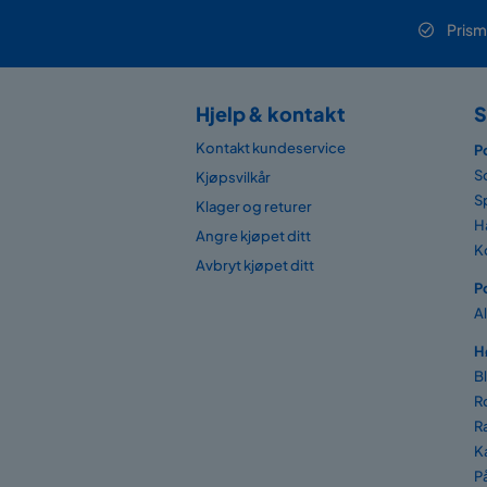
Prism
Hjelp & kontakt
S
Kontakt kundeservice
P
S
Kjøpsvilkår
S
Klager og returer
H
Angre kjøpet ditt
K
Avbryt kjøpet ditt
P
A
H
B
R
R
K
P