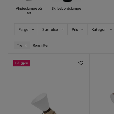
Vinduslampe på
Skrivebordslampe
fot
Farge
Størrelse
Pris
Kategori
Tre
Rens filter
Få igjen