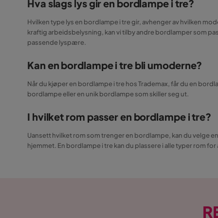
Hva slags lys gir en bordlampe i tre?
Hvilken type lys en bordlampe i tre gir, avhenger av hvilken mo
kraftig arbeidsbelysning, kan vi tilby andre bordlamper som pa
passende lyspære.
Kan en bordlampe i tre bli umoderne?
Når du kjøper en bordlampe i tre hos Trademax, får du en bordlamp
bordlampe eller en unik bordlampe som skiller seg ut.
I hvilket rom passer en bordlampe i tre?
Uansett hvilket rom som trenger en bordlampe, kan du velge en 
hjemmet. En bordlampe i tre kan du plassere i alle typer rom for
R