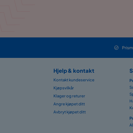
Prism
Hjelp & kontakt
S
Kontakt kundeservice
P
S
Kjøpsvilkår
S
Klager og returer
H
Angre kjøpet ditt
K
Avbryt kjøpet ditt
P
A