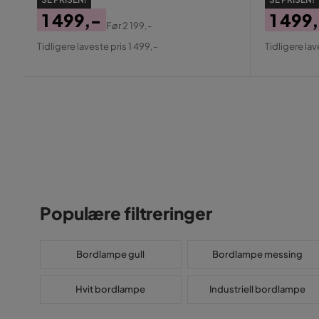
1 499,-
1 499
Før
2 199,-
Pris
Original
Pris
Origin
Tidligere laveste pris 1 499,-
Tidligere lav
Pris
Pris
Populære filtreringer
Bordlampe gull
Bordlampe messing
Hvit bordlampe
Industriell bordlampe