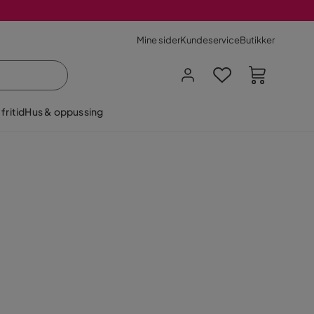
Mine sider
Kundeservice
Butikker
fritid
Hus & oppussing