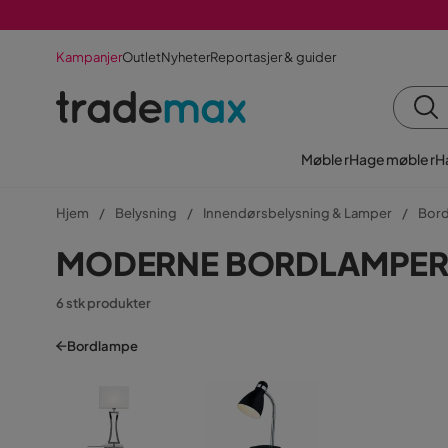
Kampanjer
Outlet
Nyheter
Reportasjer & guider
Møbler
Hagemøbler
H
Hjem
Belysning
Innendørsbelysning & Lamper
Bor
MODERNE BORDLAMPE
6 stk produkter
Bordlampe