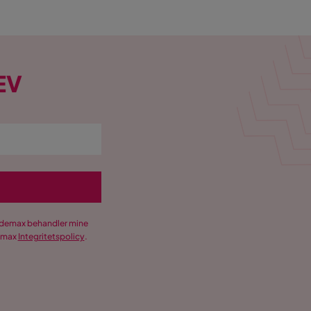
EV
Trademax behandler mine
demax
Integritetspolicy
.