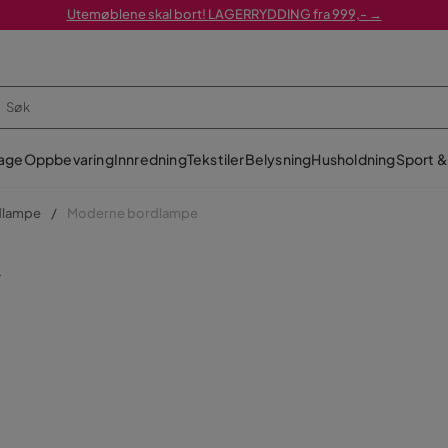
Utemøblene skal bort! LAGERRYDDING fra 999,- →
age
Oppbevaring
Innredning
Tekstiler
Belysning
Husholdning
Sport & 
dlampe
Moderne bordlampe
R