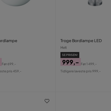
ordlampe
Troge Bordlampe LED
Hvit
SE PRISEN!
999,-
Før
699,-
Før
1 499,-
al
Pris
Original
este pris 459,-
Tidligere laveste pris 999,-
Pris