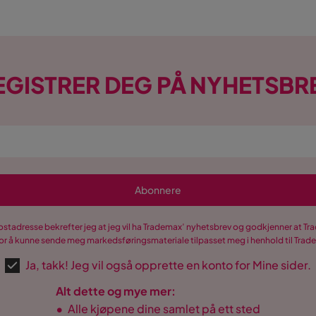
EGISTRER DEG PÅ NYHETSBR
Abonnere
postadresse bekrefter jeg at jeg vil ha Trademax’ nyhetsbrev og godkjenner at 
r å kunne sende meg markedsføringsmateriale tilpasset meg i henhold til Tra
Ja, takk! Jeg vil også opprette en konto for Mine sider.
Alt dette og mye mer:
•
Alle kjøpene dine samlet på ett sted