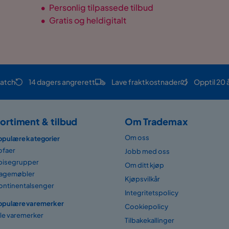
•
Personlig tilpassede tilbud
•
Gratis og heldigitalt
atch
14 dagers angrerett
Lave fraktkostnader
Opptil 20 
ortiment & tilbud
Om Trademax
Om oss
opulære kategorier
ofaer
Jobb med oss
pisegrupper
Om ditt kjøp
agemøbler
Kjøpsvilkår
ontinentalsenger
Integritetspolicy
opulære varemerker
Cookiepolicy
lle varemerker
Tilbakekallinger