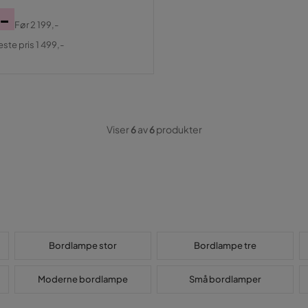
,-
Før
2 199,-
al
este pris 1 499,-
Viser
6
av
6
produkter
Bordlampe stor
Bordlampe tre
Moderne bordlampe
Små bordlamper