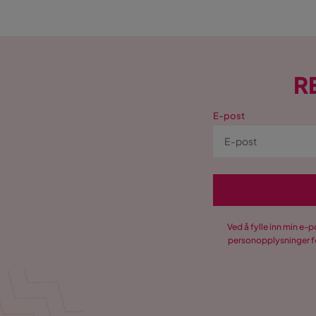
R
E-post
Ved å fylle inn min e-
personopplysninger fo