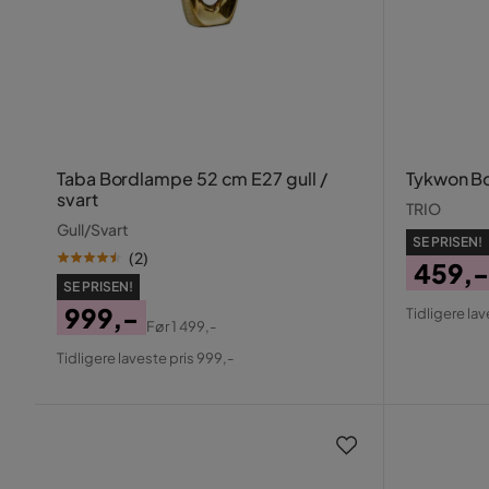
Taba Bordlampe 52 cm E27 gull /
Tykwon B
svart
TRIO
Gull/Svart
SE PRISEN!
(
2
)
459,-
SE PRISEN!
Pris
Origin
999,-
Tidligere lav
Før
1 499,-
Pris
Pris
Original
Tidligere laveste pris 999,-
Pris