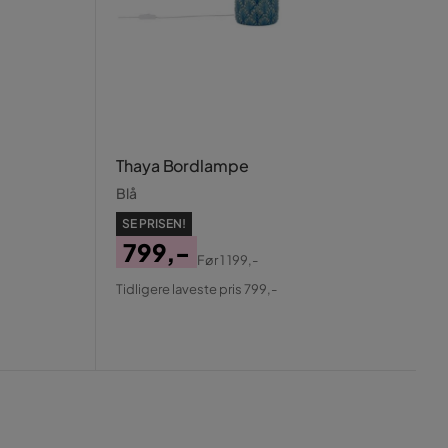
Thaya Bordlampe
Blå
SE PRISEN!
799,-
Før
1 199,-
Pris
Original
Tidligere laveste pris 799,-
Pris