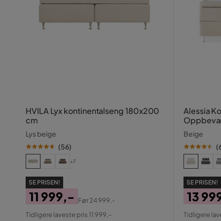
HVILA Lyx kontinentalseng 180x200
Alessia 
cm
Oppbevar
180x200
Lys beige
Beige
(
56
)
(
+7
SE PRISEN!
SE PRISEN!
11 999,-
13 99
Før
24 999,-
Pris
Original
Pris
Origin
Tidligere laveste pris 11 999,-
Tidligere lav