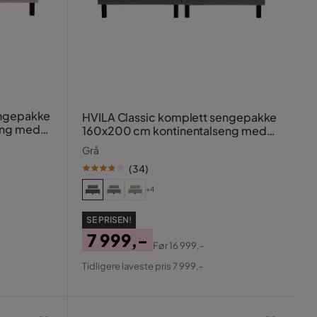
engepakke
HVILA Classic komplett sengepakke
eng med
160x200 cm kontinentalseng med
vl
rutet sengegavl
Grå
(
34
)
+4
SE PRISEN!
7 999,-
Før
16 999,-
Pris
Original
Tidligere laveste pris 7 999,-
Pris