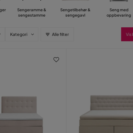
ger
Sengeramme &
Sengetilbehør &
Seng med
sengestamme
sengegavl
oppbevaring
Kategori
Alle filter
Vis