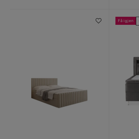
Pris
Pris
Få igjen