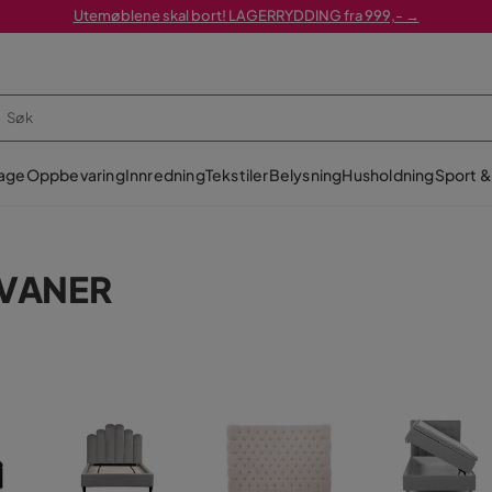
Utemøblene skal bort! LAGERRYDDING fra 999,- →
age
Oppbevaring
Innredning
Tekstiler
Belysning
Husholdning
Sport & 
NVANER