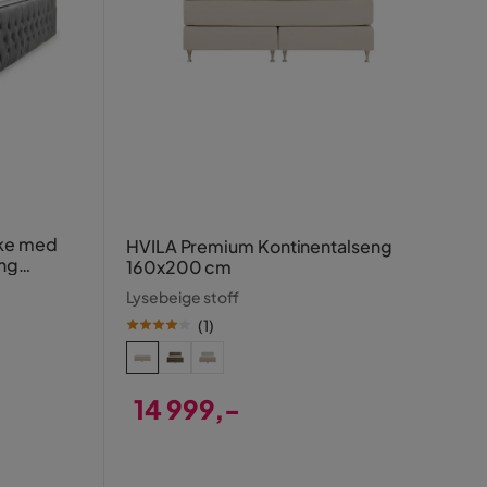
ke med
HVILA Premium Kontinentalseng
ng
160x200 cm
Lysebeige stoff
(
1
)
14 999,-
Pris