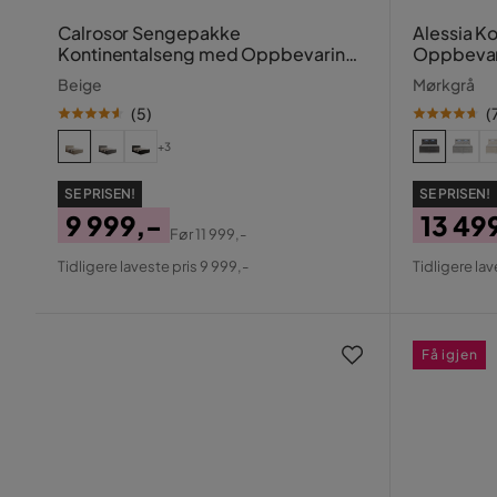
Calrosor Sengepakke
Alessia 
Kontinentalseng med Oppbevaring
Oppbevar
180x200 cm
160x200
Beige
Mørkgrå
(
5
)
(
+3
SE PRISEN!
SE PRISEN!
9 999,-
13 49
Før
11 999,-
Pris
Original
Pris
Origin
Tidligere laveste pris 9 999,-
Tidligere lav
Pris
Pris
Få igjen