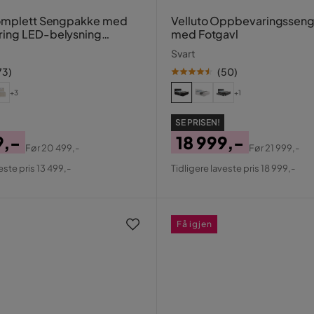
Komplett Sengpakke med
Velluto Oppbevaringssen
ing LED-belysning
med Fotgavl
 cm
Svart
73
)
(
50
)
+3
+1
SE PRISEN!
9,-
18 999,-
Før
20 499,-
Før
21 999,-
al
Pris
Original
este pris 13 499,-
Tidligere laveste pris 18 999,-
Pris
Få igjen