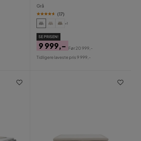
Grå
(
17
)
+1
SE PRISEN!
9 999,-
Før
20 999,-
Pris
Original
Tidligere laveste pris 9 999,-
Pris