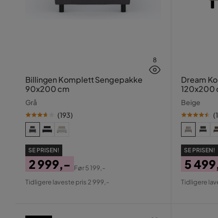
8
Billingen Komplett Sengepakke
Dream Ko
90x200 cm
120x200 
Grå
Beige
(
193
)
(
SE PRISEN!
SE PRISEN!
2 999,-
5 499
Før
5 199,-
Pris
Original
Pris
Origin
Tidligere laveste pris 2 999,-
Tidligere lav
Pris
Pris