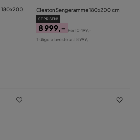
g 180x200
Cleaton Sengeramme 180x200 cm
SE PRISEN!
8 999,-
Før
10 499,-
Pris
Original
Tidligere laveste pris 8 999,-
Pris