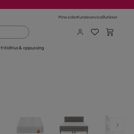
Mine sider
Kundeservice
Butikker
fritid
Hus & oppussing