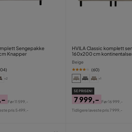
mplett Sengepakke
HVILA Classic komplett s
cm Knapper
160x200 cm kontinentals
diamantmønstret sengega
Beige
104
)
(
60
)
+2
+1
SE PRISEN!
,-
7 999,-
Før
11 599,-
Før
16 999,-
al
Pris
Original
este pris 5 499,-
Tidligere laveste pris 7 999,-
Pris