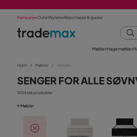
Kampanjer
Outlet
Nyheter
Reportasjer & guider
Møbler
Hagemøbler
H
Hjem
Møbler
Senger
SENGER FOR ALLE SØV
4104 stk produkter
Møbler