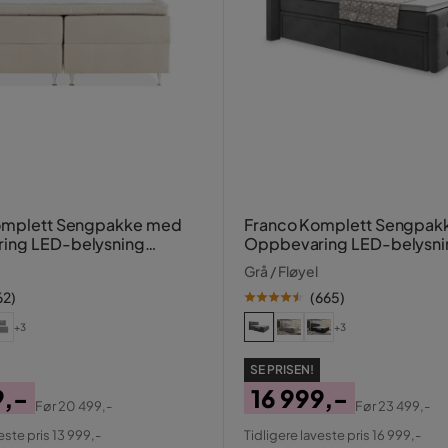
Komplett Sengpakke med
Franco Komplett Sengpak
ing LED-belysning
Oppbevaring LED-belysni
 cm
180x200 cm
Grå / Fløyel
62
)
(
665
)
+3
+3
SE PRISEN!
9,-
16 999,-
Før
20 499,-
Før
23 499,-
al
Pris
Original
este pris 13 999,-
Tidligere laveste pris 16 999,-