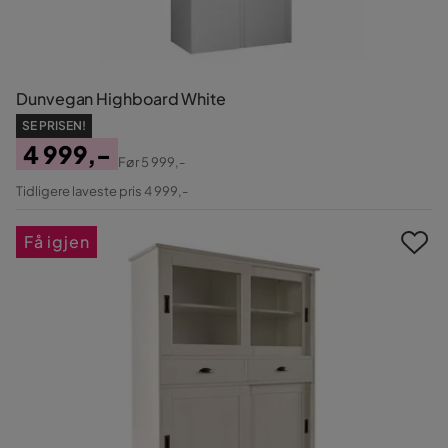
Dunvegan Highboard White
SE PRISEN!
4 999,-
Før
5 999,-
Pris
Original
Tidligere laveste pris 4 999,-
Pris
Få igjen