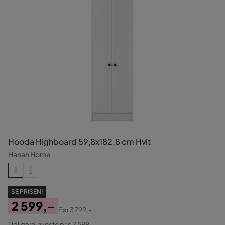
Hooda Highboard 59,8x182,8 cm Hvit
Hanah Home
SE PRISEN!
2 599,-
Før
3 799,-
Pris
Original
Tidligere laveste pris 2 599,-