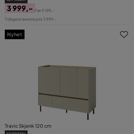
3 999,-
Før
5 199,-
Pris
Original
Tidligere laveste pris 3 999,-
Pris
Nyhet
Travic Skjenk 120 cm
SE PRISEN!