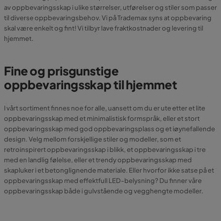
av oppbevaringsskap i ulike størrelser, utførelser og stiler som passer
til diverse oppbevaringsbehov. Vi på Trademax syns at oppbevaring
skal være enkelt og fint! Vi tilbyr lave fraktkostnader og levering til
hjemmet.
Fine og prisgunstige
oppbevaringsskap til hjemmet
I vårt sortiment finnes noe for alle, uansett om du er ute etter et lite
oppbevaringsskap med et minimalistisk formspråk, eller et stort
oppbevaringsskap med god oppbevaringsplass og et iøynefallende
design. Velg mellom forskjellige stiler og modeller, som et
retroinspirert oppbevaringsskap i blikk, et oppbevaringsskap i tre
med en landlig følelse, eller et trendy oppbevaringsskap med
skapluker i et betonglignende materiale. Eller hvorfor ikke satse på et
oppbevaringsskap med effektfull LED-belysning? Du finner våre
oppbevaringsskap både i gulvstående og vegghengte modeller.