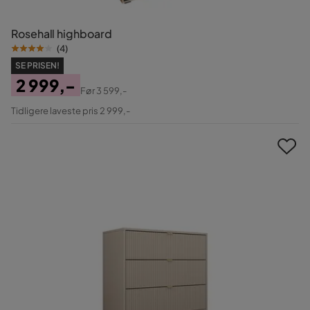
Rosehall highboard
(
4
)
SE PRISEN!
2 999,-
Før
3 599,-
Pris
Original
Tidligere laveste pris 2 999,-
Pris