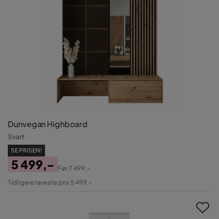
Dunvegan Highboard
Svart
SE PRISEN!
5 499,-
Før
7 499,-
Pris
Original
Tidligere laveste pris 5 499,-
Pris