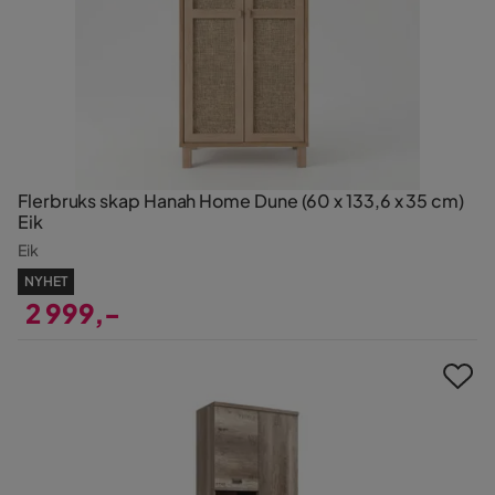
Flerbruks skap Hanah Home Dune (60 x 133,6 x 35 cm)
Eik
Eik
NYHET
2 999,-
Pris