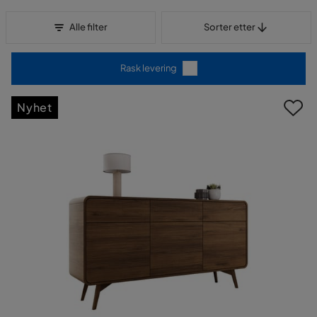
Sorter etter
Alle filter
Sorter etter
Rask levering
Nyhet