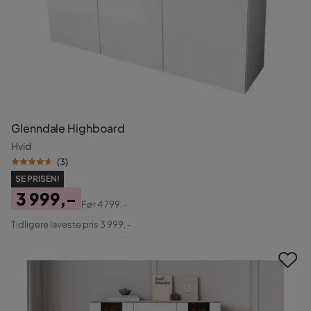
Glenndale Highboard
Hvid
(
3
)
SE PRISEN!
3 999,-
Før
4 799,-
Pris
Original
Tidligere laveste pris 3 999,-
Pris