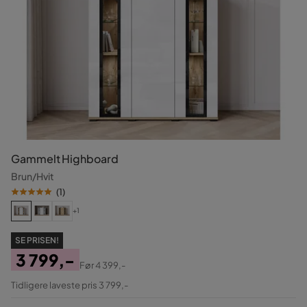
Gammelt Highboard
Brun/Hvit
(
1
)
+1
SE PRISEN!
3 799,-
Før
4 399,-
Pris
Original
Tidligere laveste pris 3 799,-
Pris