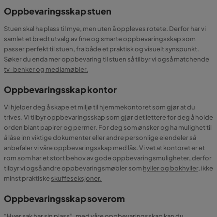
Oppbevaringsskap stuen
Stuen skal ha plass til mye, men uten å oppleves rotete. Derfor har vi
samlet et bredt utvalg av fine og smarte oppbevaringsskap som
passer perfekt til stuen, fra både et praktisk og visuelt synspunkt.
Søker du enda mer oppbevaring til stuen så tilbyr vi også matchende
tv-benker og mediamøbler.
Oppbevaringsskap kontor
Vi hjelper deg å skape et miljø til hjemmekontoret som gjør at du
trives. Vi tilbyr oppbevaringsskap som gjør det lettere for deg å holde
orden blant papirer og permer. For deg som ønsker og ha mulighet til
å låse inn viktige dokumenter eller andre personlige eiendeler så
anbefaler vi våre oppbevaringsskap med lås. Vi vet at kontoret er et
rom som har et stort behov av gode oppbevaringsmuligheter, derfor
tilbyr vi også andre oppbevaringsmøbler som
hyller og bokhyller
, ikke
minst praktiske
skuffeseksjoner.
Oppbevaringsskap soverom
“Hver sak har sin plass”, med våre oppbevaringsskap kan du