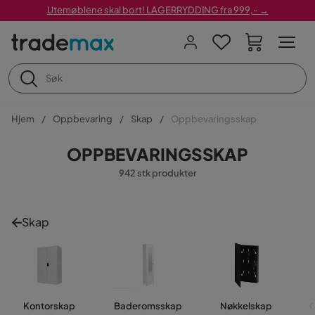
Utemøblene skal bort! LAGERRYDDING fra 999,- →
Hjem
Oppbevaring
Skap
Oppbevaringsskap
OPPBEVARINGSSKAP
942 stk produkter
Skap
Kontorskap
Baderomsskap
Nøkkelskap
O