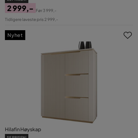
2 999,-
Før
3 999,-
Pris
Original
Tidligere laveste pris 2 999,-
Pris
Nyhet
Hilafin Høyskap
SE PRISEN!