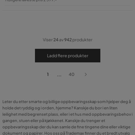
Pris
Viser
24
av
942
produkter
Ladd flere produkter
...
1
40
Leter du etter smarte og billige oppbevaringsskap som hjelper deg å
holde det ryddig og i orden, hjemme? Kanskje du bor i en liten
leilighet med begrenset plass, eller i et hus med oppbevaringsbehov i
gangen, stuen eller på kjøkkenet. Kanskje du trenger et
oppbevaringsskap der du kan samle de fine tingene dine eller viktige
dokument og papirer. Hos oss på Trademax finner du et bredt utvalg