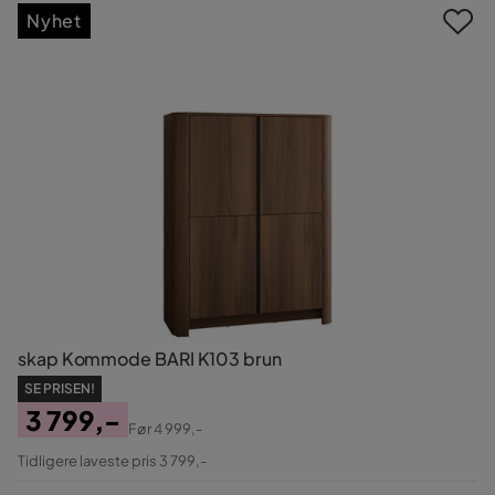
Nyhet
skap Kommode BARI K103 brun
SE PRISEN!
3 799,-
Før
4 999,-
Pris
Original
Tidligere laveste pris 3 799,-
Pris