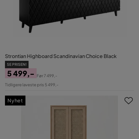
Strontian Highboard Scandinavian Choice Black
SE PRISEN!
5 499,-
Før
7 499,-
Pris
Original
Tidligere laveste pris 5 499,-
Pris
Nyhet