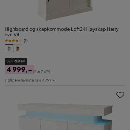
Highboard og skapkommode Loft24 Høyskap Harry
hvit Vit
(
1
)
SE PRISEN!
4 999,-
Før
7 499,-
Pris
Original
Tidligere laveste pris 4 999,-
Pris