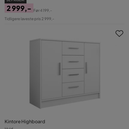
2 999,-
Før
4 199,-
Pris
Original
Tidligere laveste pris 2 999,-
Pris
Kintore Highboard
Hvid