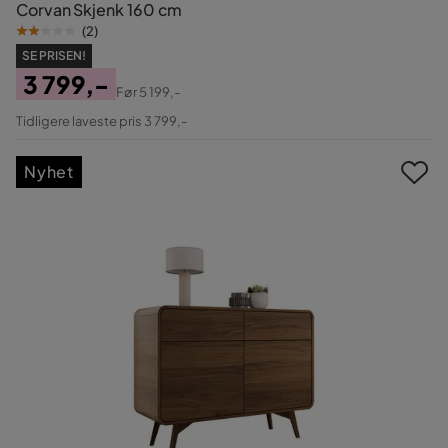
Corvan Skjenk 160 cm
(
2
)
SE PRISEN!
3 799,-
Før
5 199,-
Pris
Original
Tidligere laveste pris 3 799,-
Pris
Nyhet