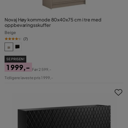
Novaj Høy kommode 80x40x75 cm i tre med
oppbevaringsskuffer
Beige
(
7
)
SE PRISEN!
1 999,-
Før
2 599,-
Pris
Original
Tidligere laveste pris 1 999,-
Pris