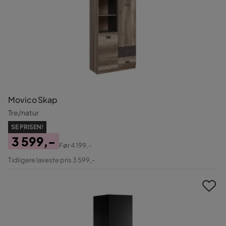
Movico Skap
Tre/natur
SE PRISEN!
3 599,-
Før
4 199,-
Pris
Original
Tidligere laveste pris 3 599,-
Pris