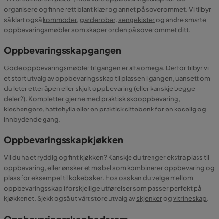
organisere og finne rett blant klær og annet på soverommet. Vi tilbyr
så klart også
kommoder
,
garderober
,
sengekister
og andre smarte
oppbevaringsmøbler som skaper orden på soverommet ditt.
Oppbevaringsskap gangen
Gode oppbevaringsmøbler til gangen er alfa omega. Derfor tilbyr vi
et stort utvalg av oppbevaringsskap til plassen i gangen, uansett om
du leter etter åpen eller skjult oppbevaring (eller kanskje begge
deler?). Kompletter gjerne med praktisk
skooppbevaring
,
kleshengere
, hattehylla
eller en praktisk
sittebenk
for en koselig og
innbydende gang.
Oppbevaringsskap kjøkken
Vil du ha et ryddig og fint kjøkken? Kanskje du trenger ekstra plass til
oppbevaring, eller ønsker et møbel som kombinerer oppbevaring og
plass for eksempel til kokebøker. Hos oss kan du velge mellom
oppbevaringsskap i forskjellige utførelser som passer perfekt på
kjøkkenet. Sjekk også ut vårt store utvalg av
skjenker
og
vitrineskap
.
Oppbevaringsskap baderom