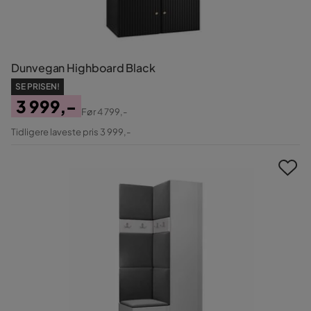
Dunvegan Highboard Black
SE PRISEN!
3 999,-
Før
4 799,-
Pris
Original
Tidligere laveste pris 3 999,-
Pris