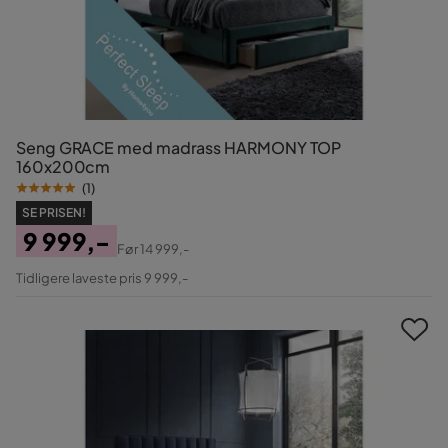
Seng GRACE med madrass HARMONY TOP
160x200cm
(
1
)
SE PRISEN!
9 999,-
Før
14 999,-
Pris
Original
Tidligere laveste pris 9 999,-
Pris