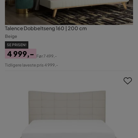
Talence Dobbeltseng 160 | 200 cm
Beige
SE PRISEN!
4 999,-
Før
7 499,-
Pris
Original
Tidligere laveste pris 4 999,-
Pris