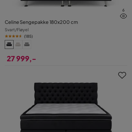
6
Celine Sengepakke 180x200 cm
Svart/Fløyel
(
185
)
27 999,-
Pris