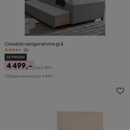
Oswaldo sengeramme grå
(
5
)
SE PRISEN!
4 499,-
Før
6 499,-
Pris
Original
Tidligere laveste pris 4 499,-
Pris