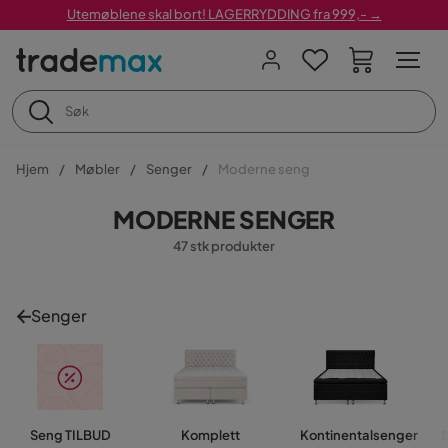
Utemøblene skal bort! LAGERRYDDING fra 999,- →
Hjem
Møbler
Senger
Moderne seng
MODERNE SENGER
47 stk produkter
Senger
Seng TILBUD
Komplett
Kontinentalsenger