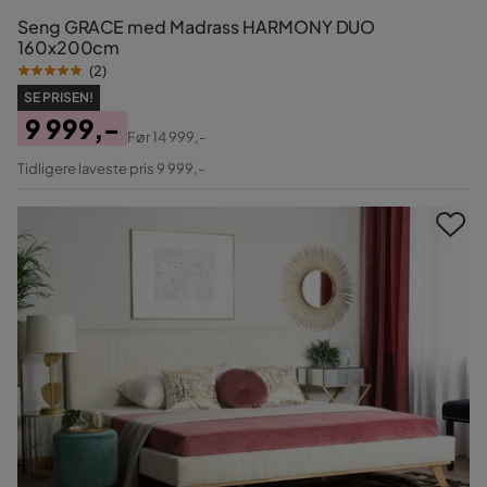
Seng GRACE med Madrass HARMONY DUO
160x200cm
(
2
)
SE PRISEN!
9 999,-
Før
14 999,-
Pris
Original
Tidligere laveste pris 9 999,-
Pris