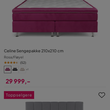
Celine Sengepakke 210x210 cm
Rosa/Fløyel
(
52
)
+1
29 999,-
Pris
Toppselgere