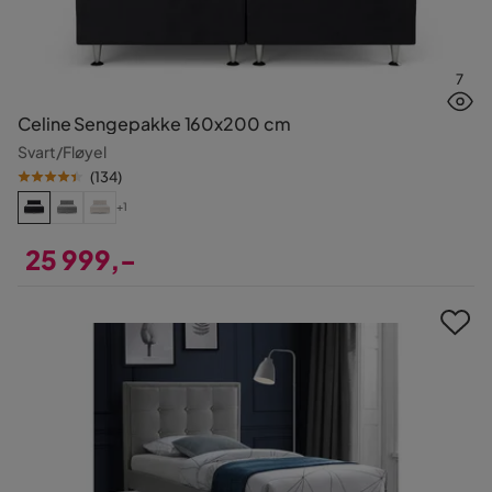
7
Celine Sengepakke 160x200 cm
Svart/Fløyel
(
134
)
+1
25 999,-
Pris