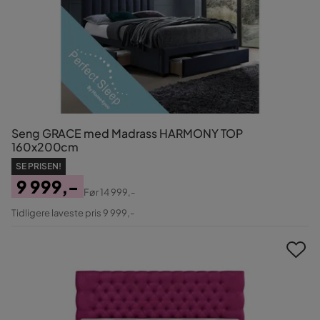
Seng GRACE med Madrass HARMONY TOP
160x200cm
SE PRISEN!
9 999,-
Før
14 999,-
Pris
Original
Tidligere laveste pris 9 999,-
Pris