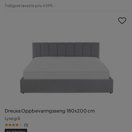
Pris
Original
Tidligere laveste pris 4 599,-
Pris
Dreuxa Oppbevaringsseng 180x200 cm
Lysegrå
(
1
)