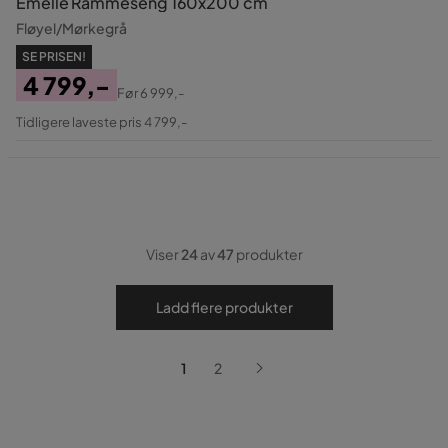
Emelle Rammeseng 160x200 cm
Fløyel/Mørkegrå
SE PRISEN!
4 799,-
Før
6 999,-
Pris
Original
Tidligere laveste pris 4 799,-
Pris
Viser
24
av
47
produkter
Ladd flere produkter
1
2