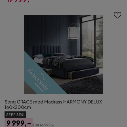
Pris
Seng GRACE med Madrass HARMONY DELUX
160x200cm
SE PRISEN!
9 999,-
Før
14 999,-