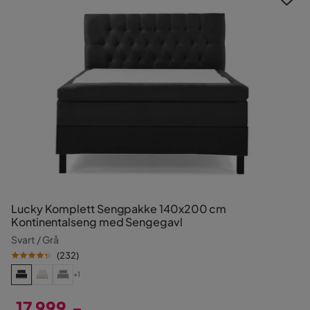
Lucky Komplett Sengpakke 140x200 cm
Kontinentalseng med Sengegavl
Svart / Grå
(
232
)
+1
17 999,-