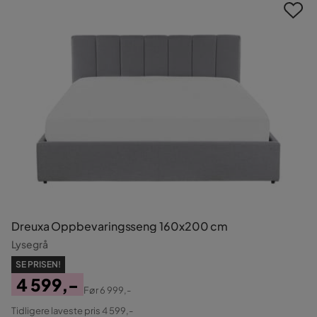
Dreuxa Oppbevaringsseng 160x200 cm
Lysegrå
SE PRISEN!
4 599,-
Før
6 999,-
Pris
Original
Tidligere laveste pris 4 599,-