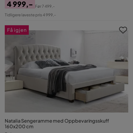
4 999,-
Før
7 499,-
Pris
Original
Tidligere laveste pris 4 999,-
Pris
Få igjen
Natalia Sengeramme med Oppbevaringsskuff
160x200 cm