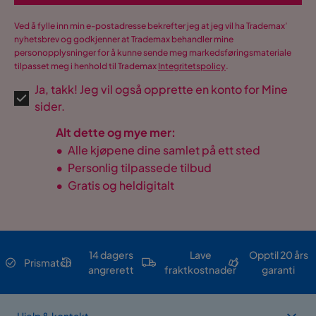
Ved å fylle inn min e-postadresse bekrefter jeg at jeg vil ha Trademax’
nyhetsbrev og godkjenner at Trademax behandler mine
personopplysninger for å kunne sende meg markedsføringsmateriale
tilpasset meg i henhold til Trademax
Integritetspolicy
.
Ja, takk! Jeg vil også opprette en konto for Mine
sider.
Alt dette og mye mer:
•
Alle kjøpene dine samlet på ett sted
•
Personlig tilpassede tilbud
•
Gratis og heldigitalt
14 dagers
Lave
Opptil 20 års
Prismatch
angrerett
fraktkostnader
garanti
Hjelp & kontakt