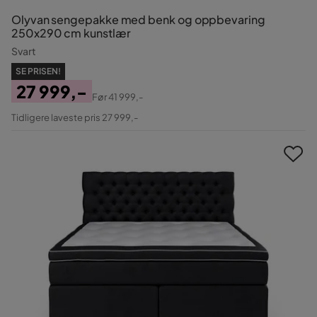
Olyvan sengepakke med benk og oppbevaring
250x290 cm kunstlær
Svart
SE PRISEN!
27 999,-
Før
41 999,-
Pris
Original
Tidligere laveste pris 27 999,-
Pris