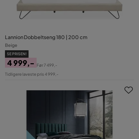
Lannion Dobbeltseng 180 | 200 cm
Beige
SE PRISEN!
4 999,-
Før
7 499,-
Pris
Original
Tidligere laveste pris 4 999,-
Pris