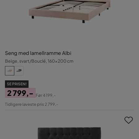
Seng med lamellramme Albi
Beige, svart/Bouclé, 160x200 cm
SE PRISEN!
2 799,-
Før
4 199,-
Pris
Original
Tidligere laveste pris 2 799,-
Pris