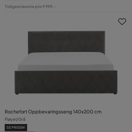
Pris
Original
Tidligere laveste pris 9 999,-
Pris
Rochefort Oppbevaringsseng 140x200 cm
Fløyel/Grå
SE PRISEN!