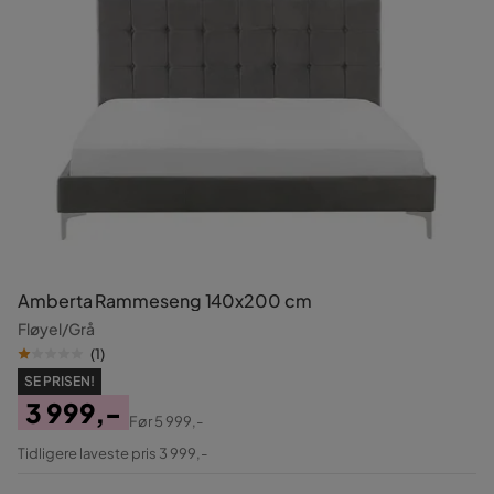
Amberta Rammeseng 140x200 cm
Fløyel/Grå
(
1
)
SE PRISEN!
3 999,-
Før
5 999,-
Pris
Original
Tidligere laveste pris 3 999,-
Pris