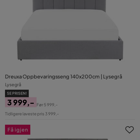
Dreuxa Oppbevaringsseng 140x200cm | Lysegrå
Lysegrå
SE PRISEN!
3 999,-
Før
5 999,-
Pris
Original
Tidligere laveste pris 3 999,-
Pris
Få igjen