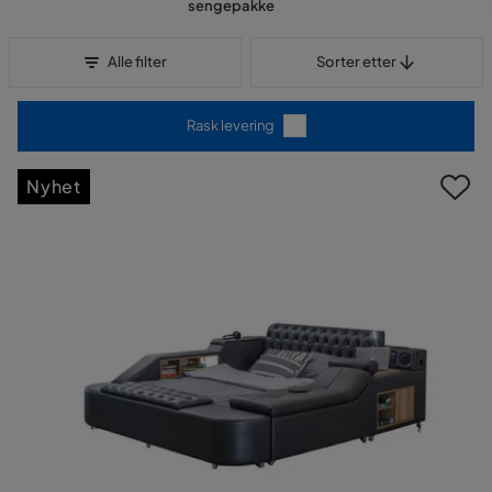
sengepakke
Sorter etter
Alle filter
Sorter etter
Rask levering
Nyhet