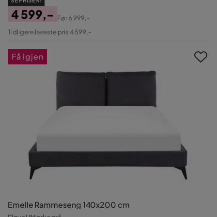
SE PRISEN!
4 599,-
Før
6 999,-
Pris
Original
Tidligere laveste pris 4 599,-
Pris
Få igjen
Emelle Rammeseng 140x200 cm
Fløyel/Mørkegrå