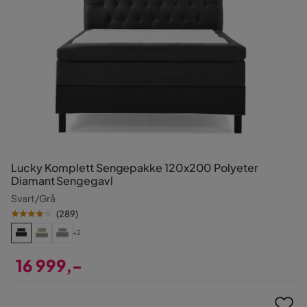
Lucky Komplett Sengepakke 120x200 Polyeter
Diamant Sengegavl
Svart/Grå
(
289
)
+2
16 999,-
Pris