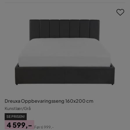
Pris
Dreuxa Oppbevaringsseng 160x200 cm
Kunstlær/Grå
SE PRISEN!
4 599,-
Før
6 999,-