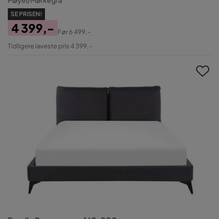
SE PRISEN!
4 399,-
Før
6 499,-
Pris
Original
Tidligere laveste pris 4 399,-
Pris