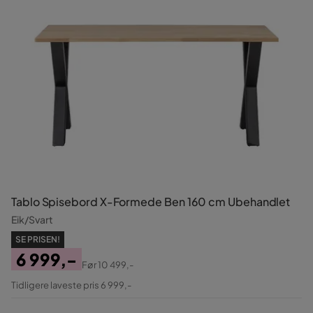
Tablo Spisebord X-Formede Ben 160 cm Ubehandlet
Eik/Svart
SE PRISEN!
6 999,-
Før
10 499,-
Pris
Original
Tidligere laveste pris 6 999,-
Pris