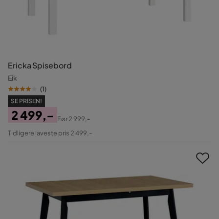
Ericka Spisebord
Eik
(
1
)
SE PRISEN!
2 499,-
Før
2 999,-
Pris
Original
Tidligere laveste pris 2 499,-
Pris