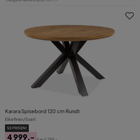
Pris
Karara Spisebord 120 cm Rundt
Eikefiner/Svart
SE PRISEN!
4 999,-
Før
5 799,-