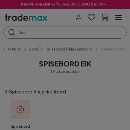
Utemøblene skal bort! LAGERRYDDING fra 999,- →
m
Møbler
Bord
Spisebord & kjøkkenbord
Spisebord eik
SPISEBORD EIK
39 stk produkter
Spisebord & kjøkkenbord
Spisebord