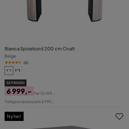
Bianca Spisebord 200 cm Ovalt
Beige
(
6
)
SE PRISEN!
6 999,-
Før
10 499,-
Pris
Original
Tidligere laveste pris 6 999,-
Pris
Nyhet