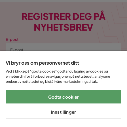
REGISTRER DEG PÅ
NYHETSBREV
E-post
Vi bryr oss om personvernet ditt
Abonnere
Ved å klikke på "godta cookies" godtar du lagring av cookies på
enheten din for å forbedre navigasjonen på nettstedet, analysere
bruken av nettstedet og bistå i våre markedsføringstiltak.
Ved å fylle inn min e-postadresse bekrefter jeg at jeg vil ha Trademax’
nyhetsbrev og godkjenner at Trademax behandler mine
personopplysninger for å kunne sende meg markedsføringsmateriale
Godta cookier
tilpasset meg i henhold til Trademax
Integritetspolicy
.
Ja, takk! Jeg vil også opprette en konto for Mine
Innstillinger
sider.
Alt dette og mye mer: