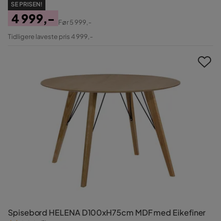
SE PRISEN!
4 999,-
Før
5 999,-
Pris
Original
Tidligere laveste pris 4 999,-
Pris
Spisebord HELENA D100xH75cm MDF med Eikefiner