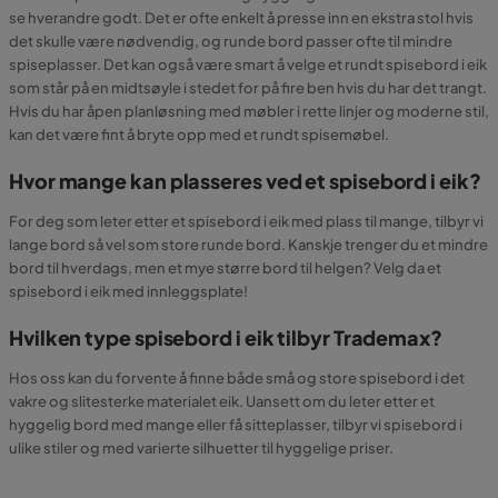
se hverandre godt. Det er ofte enkelt å presse inn en ekstra stol hvis
det skulle være nødvendig, og runde bord passer ofte til mindre
spiseplasser. Det kan også være smart å velge et rundt spisebord i eik
som står på en midtsøyle i stedet for på fire ben hvis du har det trangt.
Hvis du har åpen planløsning med møbler i rette linjer og moderne stil,
kan det være fint å bryte opp med et rundt spisemøbel.
Hvor mange kan plasseres ved et spisebord i eik?
For deg som leter etter et spisebord i eik med plass til mange, tilbyr vi
lange bord så vel som store runde bord. Kanskje trenger du et mindre
bord til hverdags, men et mye større bord til helgen? Velg da et
spisebord i eik med innleggsplate!
Hvilken type spisebord i eik tilbyr Trademax?
Hos oss kan du forvente å finne både små og store spisebord i det
vakre og slitesterke materialet eik. Uansett om du leter etter et
hyggelig bord med mange eller få sitteplasser, tilbyr vi spisebord i
ulike stiler og med varierte silhuetter til hyggelige priser.