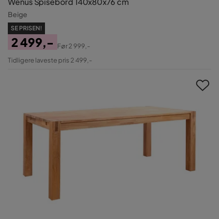
Wenus Spisebord 140x80x76 cm
Beige
SE PRISEN!
2 499,-
Før
2 999,-
Pris
Original
Tidligere laveste pris 2 499,-
Pris