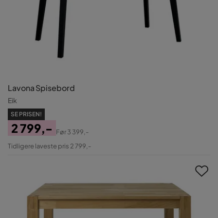
Lavona Spisebord
Eik
SE PRISEN!
2 799,-
Før
3 399,-
Pris
Original
Tidligere laveste pris 2 799,-
Pris