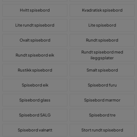
Hvitt spisebord
Kvadratisk spisebord
Lite rundt spisebord
Lite spisebord
Ovalt spisebord
Rundt spisebord
Rundt spisebord med
Rundt spisebord eik
ileggsplater
Rustikk spisebord
Smalt spisebord
Spisebord eik
Spisebord furu
Spisebord glass
Spisebord marmor
Spisebord SALG
Spisebord tre
Spisebord valnøtt
Stort rundt spisebord