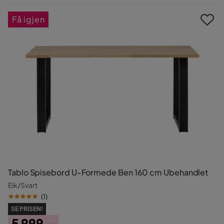
Pris
Få igjen
Tablo Spisebord U-Formede Ben 160 cm Ubehandlet
Eik/Svart
(
1
)
SE PRISEN!
5 999,-