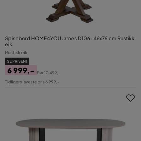
Spisebord HOME4YOU James D106+46x76 cm Rustikk
eik
Rustikk eik
SE PRISEN!
6 999,-
Før
10 499,-
Pris
Original
Tidligere laveste pris 6 999,-
Pris