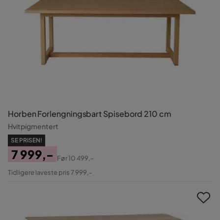
Horben Forlengningsbart Spisebord 210 cm
Hvitpigmentert
SE PRISEN!
7 999,-
Før
10 499,-
Pris
Original
Tidligere laveste pris 7 999,-
Pris