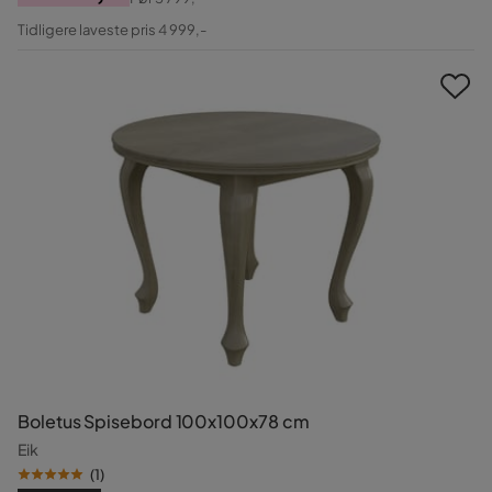
Pris
Original
Tidligere laveste pris 4 999,-
Pris
Boletus Spisebord 100x100x78 cm
Eik
(
1
)