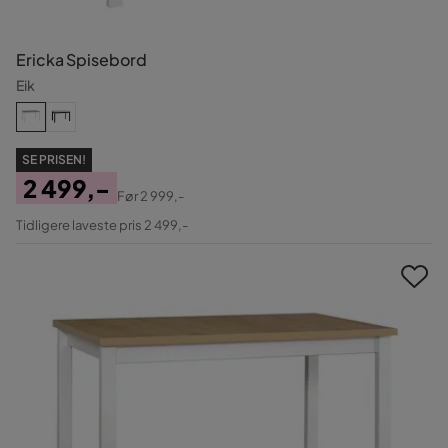
Ericka Spisebord
Eik
SE PRISEN!
2 499,-
Før
2 999,-
Pris
Original
Tidligere laveste pris 2 499,-
Pris