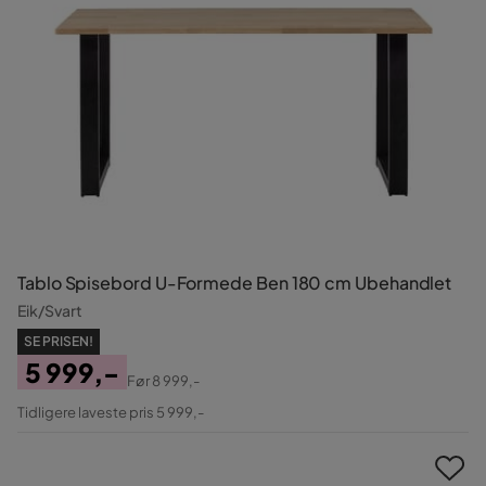
Tablo Spisebord U-Formede Ben 180 cm Ubehandlet
Eik/Svart
SE PRISEN!
5 999,-
Før
8 999,-
Pris
Original
Tidligere laveste pris 5 999,-
Pris