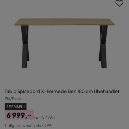
Tablo Spisebord X-Formede Ben 180 cm Ubehandlet
Eik/Svart
SE PRISEN!
6 999,-
Før
10 499,-
Pris
Original
Tidligere laveste pris 6 999,-