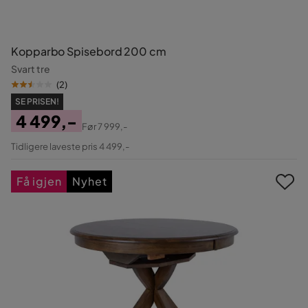
Kopparbo Spisebord 200 cm
Svart tre
(
2
)
SE PRISEN!
4 499,-
Før
7 999,-
Pris
Original
Tidligere laveste pris 4 499,-
Pris
Få igjen
Nyhet