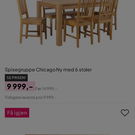
Spisegruppe Chicago Ny med 6 stoler
SE PRISEN!
9 999,-
Før
14 999,-
Pris
Original
Tidligere laveste pris 9 999,-
Pris
Få igjen