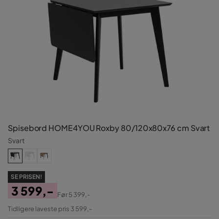
Spisebord HOME4YOU Roxby 80/120x80x76 cm Svart
Svart
SE PRISEN!
3 599,-
Før
5 399,-
Pris
Original
Tidligere laveste pris 3 599,-
Pris