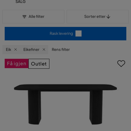
SALG
Sorter etter
Alle filter
Sorter etter
Rask levering
Eik
Eikefiner
Rens filter
Få igjen
Outlet