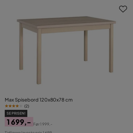
Max Spisebord 120x80x78 cm
(
2
)
SE PRISEN!
1 699,-
Før
1 999,-
Pris
Original
Tidligere laveste pris 1 699,-