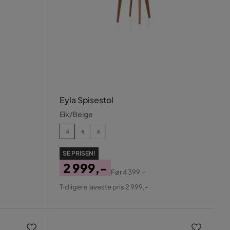
Eyla Spisestol
Eik/Beige
SE PRISEN!
2 999,-
Før
4 399,-
Pris
Original
Tidligere laveste pris 2 999,-
Pris