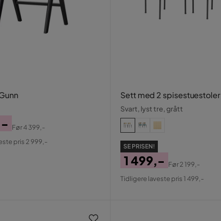
 Gunn
Sett med 2 spisestuestole
Svart, lyst tre, grått
,-
Før
4 399,-
al
este pris 2 999,-
SE PRISEN!
1 499,-
Før
2 199,-
Pris
Original
Tidligere laveste pris 1 499,-
Pris