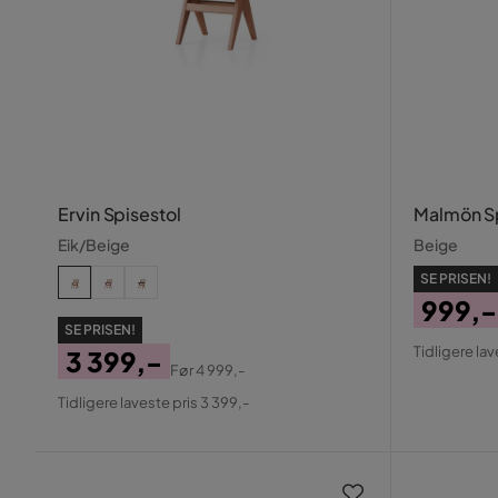
Ervin Spisestol
Malmön Sp
Eik/Beige
Beige
SE PRISEN!
999,-
SE PRISEN!
Pris
Origin
Tidligere lav
3 399,-
Pris
Før
4 999,-
Pris
Original
Tidligere laveste pris 3 399,-
Pris