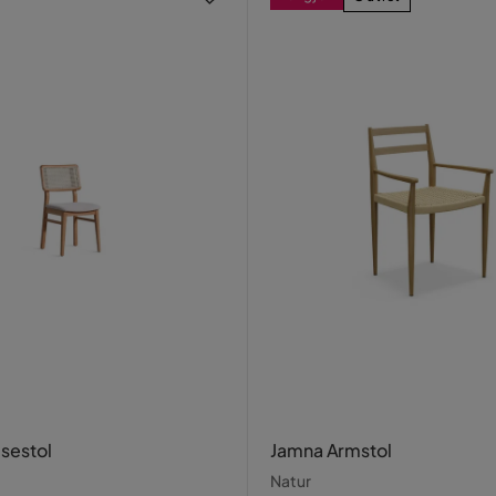
isestol
Jamna Armstol
Natur