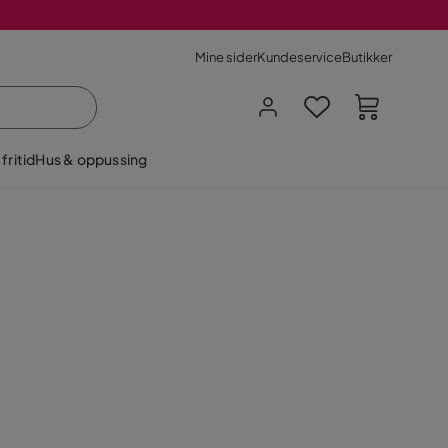
Mine sider
Kundeservice
Butikker
fritid
Hus & oppussing