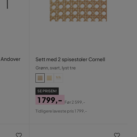
r Andover
Sett med 2 spisestoler Cornell
Grønn, svart, lyst tre
SE PRISEN!
1 799,-
Før
2 599,-
Pris
Original
Tidligere laveste pris 1 799,-
Pris