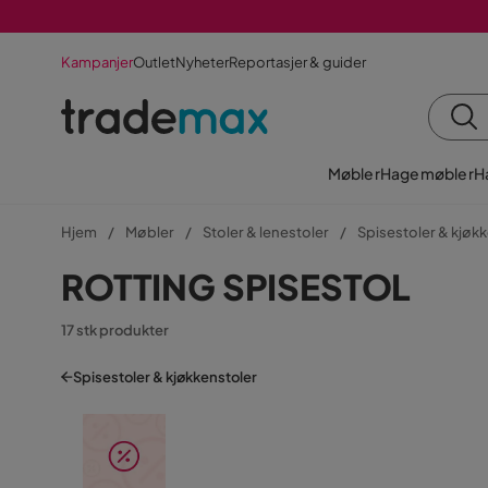
Kampanjer
Outlet
Nyheter
Reportasjer & guider
Møbler
Hagemøbler
H
Hjem
Møbler
Stoler & lenestoler
Spisestoler & kjøk
ROTTING SPISESTOL
17 stk produkter
Spisestoler & kjøkkenstoler