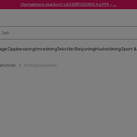
Utemøblene skal bort! LAGERRYDDING fra 999,- →
age
Oppbevaring
Innredning
Tekstiler
Belysning
Husholdning
Sport & 
kenstoler
Rotting spisestol