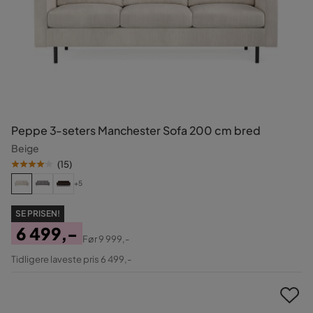
Peppe 3-seters Manchester Sofa 200 cm bred
Beige
(
15
)
+5
SE PRISEN!
6 499,-
Før
9 999,-
Pris
Original
Tidligere laveste pris 6 499,-
Pris