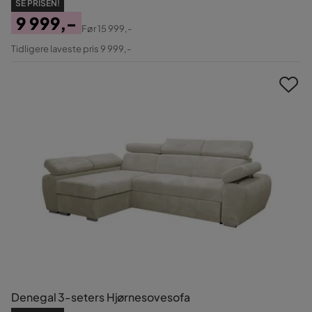
SE PRISEN!
9 999,-
Før
15 999,-
Pris
Original
Tidligere laveste pris 9 999,-
Pris
Denegal 3-seters Hjørnesovesofa