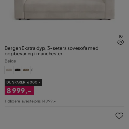
10
Bergen Ekstra dyp, 3-seters sovesofa med
oppbevaring i manchester
Beige
+1
DU SPARER:
6 000,-
8 999,-
Nedsatt
Tidligere laveste pris 14 999,-
Pris