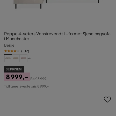
Peppe 4-seters Venstrevendt L-formet Sjeselongsofa
i Manchester
Beige
(
102
)
+4
SE PRISEN!
8 999,-
Før
13 999,-
Pris
Original
Tidligere laveste pris 8 999,-
Pris