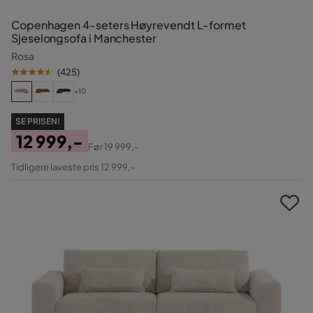
Copenhagen 4-seters Høyrevendt L-formet
Sjeselongsofa i Manchester
Rosa
(
425
)
+10
SE PRISEN!
12 999,-
Før
19 999,-
Pris
Original
Tidligere laveste pris 12 999,-
Pris