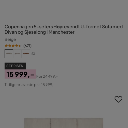
Copenhagen 5-seters Høyrevendt U-formet Sofa med
Divan og Sjeselong i Manchester
Beige
(
671
)
+12
SE PRISEN!
15 999,-
Før
24 499,-
Pris
Original
Tidligere laveste pris 15 999,-
Pris