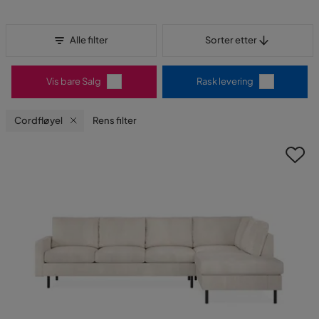
Sorter etter
Alle filter
Sorter etter
Vis bare Salg
Rask levering
Cordfløyel
Rens filter