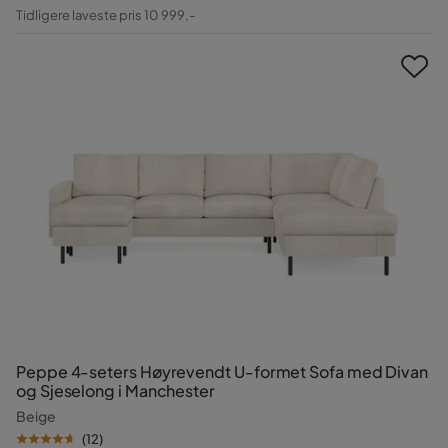
Pris
Original
Tidligere laveste pris 10 999,-
Pris
Peppe 4-seters Høyrevendt U-formet Sofa med Divan
og Sjeselong i Manchester
Beige
(
12
)