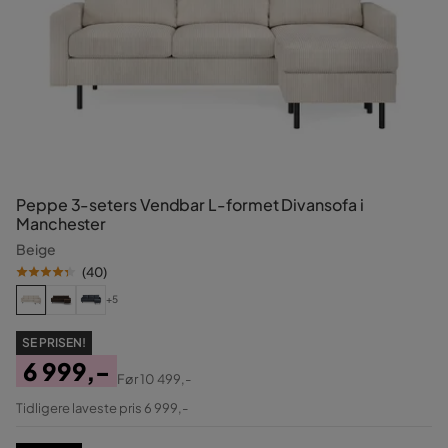
Peppe 3-seters Vendbar L-formet Divansofa i
Manchester
Beige
(
40
)
+5
SE PRISEN!
6 999,-
Før
10 499,-
Pris
Original
Tidligere laveste pris 6 999,-
Pris