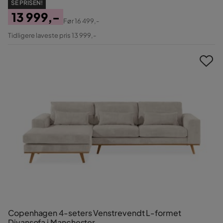
SE PRISEN!
13 999,-
Før
16 499,-
Pris
Original
Tidligere laveste pris 13 999,-
Pris
Copenhagen 4-seters Venstrevendt L-formet
Divansofa i Manchester