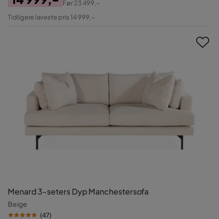
Før
23 499,-
Pris
Original
Tidligere laveste pris 14 999,-
Pris
Menard 3-seters Dyp Manchestersofa
Beige
(
47
)