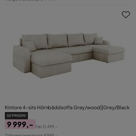
Pris
Kintore 4-sits Hörnbäddsoffa Grey/wood||Grey/Black
SE PRISEN!
9 999,-
Før
12 499,-
Pris
Original
Tidligere laveste pris 9 999,-