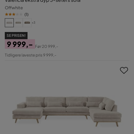
Offwhite
(
1
)
+3
SE PRISEN!
9 999,-
Før
20 999,-
Pris
Original
Tidligere laveste pris 9 999,-
Pris