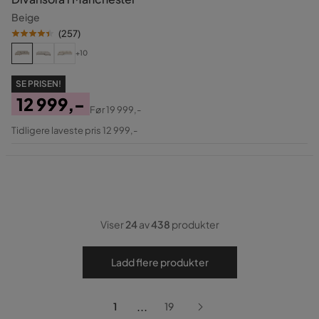
Beige
(
257
)
+10
SE PRISEN!
12 999,-
Før
19 999,-
Pris
Original
Tidligere laveste pris 12 999,-
Pris
Viser
24
av
438
produkter
Ladd flere produkter
...
1
19