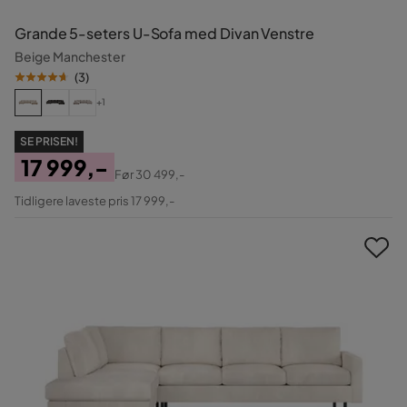
Grande 5-seters U-Sofa med Divan Venstre
Beige Manchester
(
3
)
+1
SE PRISEN!
17 999,-
Før
30 499,-
Pris
Original
Tidligere laveste pris 17 999,-
Pris