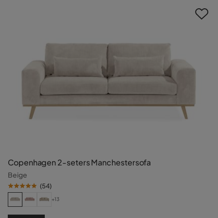
Copenhagen 2-seters Manchestersofa
Beige
(
54
)
+13