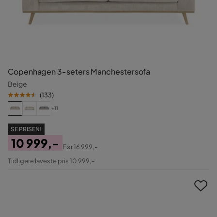
Copenhagen 3-seters Manchestersofa
Beige
(
133
)
+11
SE PRISEN!
10 999,-
Før
16 999,-
Pris
Original
Tidligere laveste pris 10 999,-
Pris