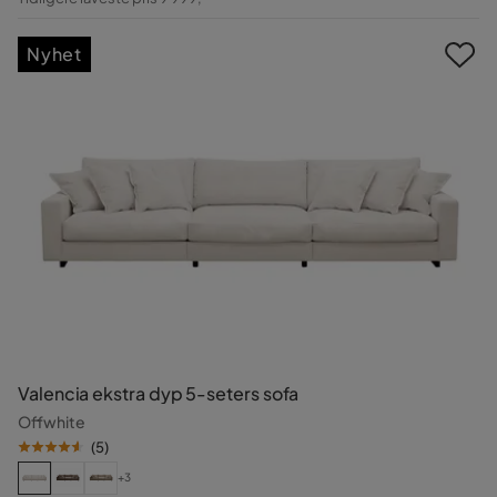
Pris
Nyhet
Valencia ekstra dyp 5-seters sofa
Offwhite
(
5
)
+3