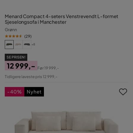
Menard Compact 4-seters Venstrevendt L-formet
Sjeselongsofa i Manchester
Grønn
(
29
)
+8
SE PRISEN!
12 999,-
Før
19 999,-
Pris
Original
Tidligere laveste pris 12 999,-
Pris
-40%
Nyhet