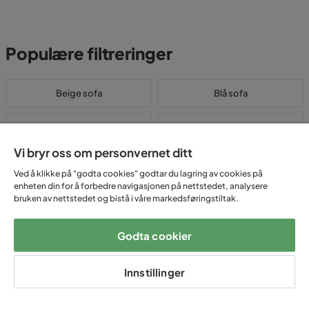
Populære filtreringer
Beige sofa
Blå sofa
Boucle sofa
Buet sofa
Vi bryr oss om personvernet ditt
Grå sofa
Grønn sofa
Ved å klikke på "godta cookies" godtar du lagring av cookies på
enheten din for å forbedre navigasjonen på nettstedet, analysere
Gul Sofa
Hvit sofa
bruken av nettstedet og bistå i våre markedsføringstiltak.
Kordfløyel sofa
L sofa
Godta cookier
Lav sofa
Lilla sofa
Innstillinger
Linsofa
Liten sofa