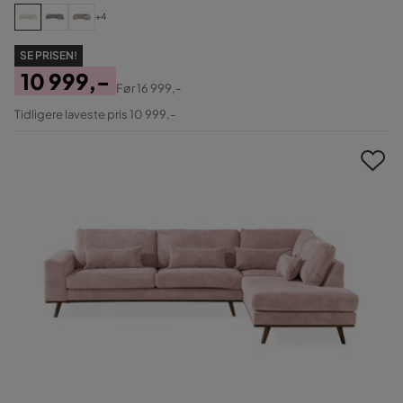
+4
SE PRISEN!
10 999,-
Før
16 999,-
Pris
Original
Tidligere laveste pris 10 999,-
Pris