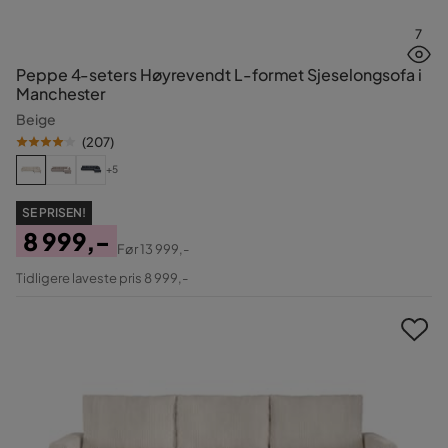
7
Peppe 4-seters Høyrevendt L-formet Sjeselongsofa i
Manchester
Beige
(
207
)
+5
SE PRISEN!
8 999,-
Før
13 999,-
Pris
Original
Tidligere laveste pris 8 999,-
Pris