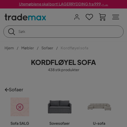
Utemøblene skal bort! LAGERRYDDING fra 999,- →
Hjem
Møbler
Sofaer
Kordfløyel sofa
KORDFLØYEL SOFA
438 stk produkter
Sofaer
Sofa SALG
Sovesofaer
U-sofa