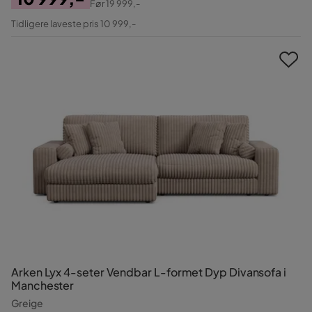
Før
19 999,-
Pris
Original
Tidligere laveste pris 10 999,-
Pris
Arken Lyx 4-seter Vendbar L-formet Dyp Divansofa i
Manchester
Greige