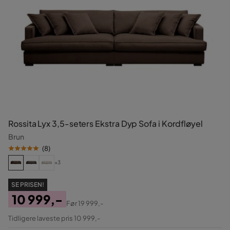
Rossita Lyx 3,5-seters Ekstra Dyp Sofa i Kordfløyel
Brun
(
8
)
+3
SE PRISEN!
10 999,-
Før
19 999,-
Pris
Original
Tidligere laveste pris 10 999,-
Pris