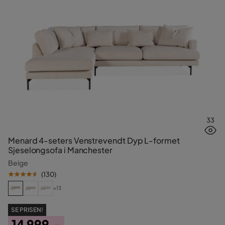
33
Menard 4-seters Venstrevendt Dyp L-formet
Sjeselongsofa i Manchester
Beige
(
130
)
+13
SE PRISEN!
14 999,-