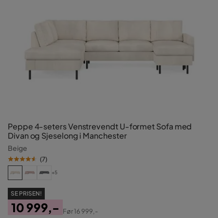
Peppe 4-seters Venstrevendt U-formet Sofa med
Divan og Sjeselong i Manchester
Beige
(
7
)
+5
SE PRISEN!
10 999,-
Før
16 999,-