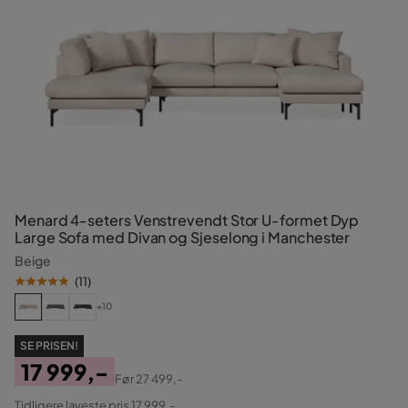
Menard 4-seters Venstrevendt Stor U-formet Dyp
Large Sofa med Divan og Sjeselong i Manchester
Beige
(
11
)
+10
SE PRISEN!
17 999,-
Før
27 499,-
Pris
Original
Tidligere laveste pris 17 999,-