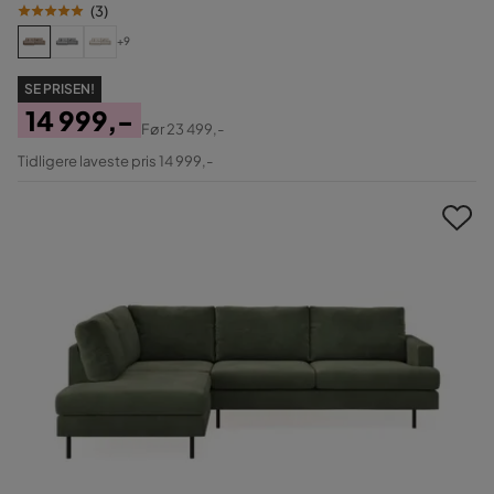
(
3
)
+9
SE PRISEN!
14 999,-
Før
23 499,-
Pris
Original
Tidligere laveste pris 14 999,-
Pris